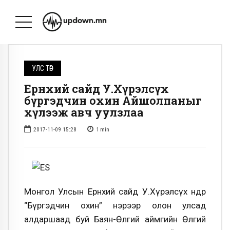
УЛС ТӨР
Ерөнхий сайд У.Хүрэлсүх
бүргэдчин охин Айшолпаныг
хүлээж авч уулзлаа
2017-11-09 15:28
1
min
Монгол Улсын Ерөнхий сайд У.Хүрэлсүх өнөөдөр
“Бүргэдчин охин” нэрээр олон улсад
алдаршаад буй Баян-Өлгий аймгийн Өлгий