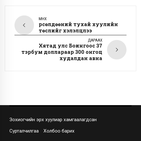
ӨМНӨХ
Өрсөлдөөний тухай хуулийн
төслийг хэлэлцлээ
ДАРААХ
Хятад улс Боингоос 37
тэрбум доллараар 300 онгоц
худалдан авна
Зохиогчийн эрх хуулиар хамгаалагдсан
Сурталчилгаа
Холбоо барих