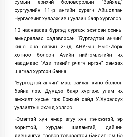
сумын ерөнхий боловсролын “Зайяед”
сургуулийн 11-р ангийн сурагч Айшолпан
Нургаевийг хүлээж авч уулзан баяр хүргэлээ.
10 наснаасаа бүргэд сургаж эхэлсэн охины
амьдралаас сэдэвлэсэн “Бүргэдтэй анчин”
кино энэ сарын 2-нд АНУ-ын Нью-Йорк
хотноо болсон Азийн нийгэмлэгийн их
наадмаас “Ази тивийг өөрчлөгч иргэн” хэмээх
шагнал хүртсэн байна.
“Бүргэдтэй анчин” маш сайхан кино болсон
байна лээ. Дүүдээ баяр хүргэж, улам их
амжилт хүсье гэж Ерөнхий сайд У.Хүрэлсүх
уулзалтын эхэнд хэллээ.
-Эмэгтэй хүн ямар агуу хүч тэнхээтэй, эр
зоригтой, хурдан шаламгай, дайчин
давшингуй, тэсвэр тэвчээртэй байдаг юм бэ