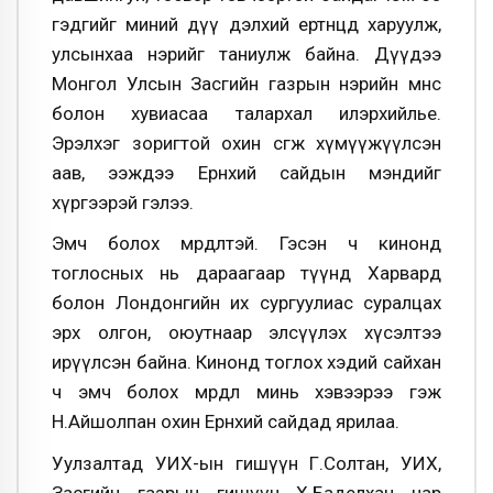
гэдгийг миний дүү дэлхий ертөнцөд харуулж,
улсынхаа нэрийг таниулж байна. Дүүдээ
Монгол Улсын Засгийн газрын нэрийн өмнөөс
болон хувиасаа талархал илэрхийлье.
Эрэлхэг зоригтой охин өсгөж хүмүүжүүлсэн
аав, ээждээ Ерөнхий сайдын мэндийг
хүргээрэй гэлээ.
Эмч болох мөрөөдөлтэй. Гэсэн ч кинонд
тоглосных нь дараагаар түүнд Харвард
болон Лондонгийн их сургуулиас суралцах
эрх олгон, оюутнаар элсүүлэх хүсэлтээ
ирүүлсэн байна. Кинонд тоглох хэдий сайхан
ч эмч болох мөрөөдөл минь хэвээрээ гэж
Н.Айшолпан охин Ерөнхий сайдад ярилаа.
Уулзалтад УИХ-ын гишүүн Г.Солтан, УИХ,