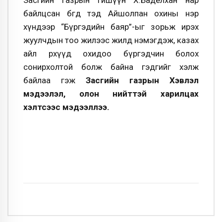
Засгийн газрын гишүүн Х.Баделхан нар
байлцсан бөгөөд тэд Айшолпан охины нэр
хүндээр “Бүргэдийн баяр”-ыг зорьж ирэх
жуулчдын тоо жилээс жилд нэмэгдэж, казах
айл өрхүүд охидоо бүргэдчин болох
сонирхолтой болж байна гэдгийг хэлж
байлаа гэж
Засгийн газрын Хэвлэл
мэдээлэл, олон нийттэй харилцах
хэлтсээс мэдээллээ.