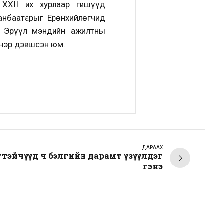
 XXII их хурлаар гишүүд
анбаатарыг Ерөнхийлөгчид
н Эрүүл мэндийн ажилтны
 нэр дэвшсэн юм.
ДАРААХ
тэйчүүд ч бэлгийн дарамт үзүүлдэг
гэнэ