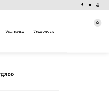
Эрүүл мэнд
Технологи
гдлоо