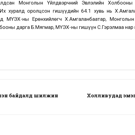
уралдсан Монголын Үйлдвэрчний Эвлэлийн Холбооны
 Их хуралд оролцсон гишүүдийн 64.1 хувь нь Х.Амгал
ьд МҮЭХ-ны Ерөнхийлөгч Х.Амгаланбаатар, Монголы
бооны дарга Б.Мягмар, МҮЭХ-ны гишүүн С.Гэрэлмаа нар
элэн байдалд шилжин
Холливудад эмэг