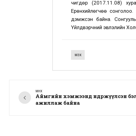
Өчигдөр (2017.11.08) х
Ерөнхийлөгчөө сонголоо.
дэмжсэн байна. Сонгуул
Үйлдвэрчний эвлэлийн Хол
МҮЭХ
ӨМНӨХ
Аймгийн хэмжээнд өндөржүүлсэн б
ажиллаж байна