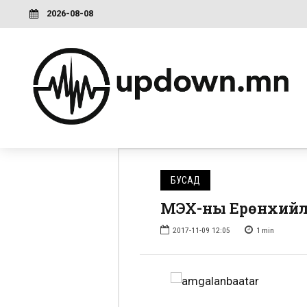
2026-08-08
БУСАД
МҮЭХ-ны Ерөнхийл
2017-11-09 12:05
1
min