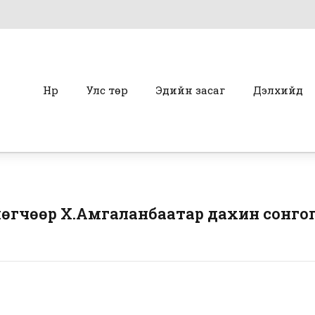
Нүүр
Улс төр
Эдийн засаг
Дэлхийд
өгчөөр Х.Амгаланбаатар дахин сонго