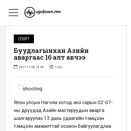
СПОРТ
Буудлагынхан Азийн
аваргаас 16 алт авчээ
2017-11-08 13:44
1
min
Япон улсын Нагояа хотод энэ сарын 02-07-
ны өдрүүдэд Азийн мастеруудын аварга
шалгаруулах 13 дахь удаагийн тэмцээн
тэмцээн амжилттай зохион байгуулагдлаа.