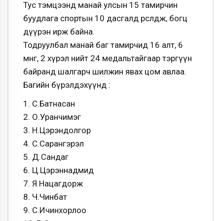
Тус тэмцээнд манай улсын 15 тамирчин
буудлага спортын 10 дасгалд өрсөлдөж, богц
дүүрэн ирж байна.
Тодруулбал манай баг тамирчид 16 алт, 6
мөнгө, 2 хүрэл нийт 24 медальтайгаар тэргүүн
байранд шалгарч шилжин явах цом авлаа.
Багийн бүрэлдэхүүнд :
1. С.Батнасан
2. О.Уранчимэг
3. Н.Цэрэндолгор
4. С.Сарангэрэл
5. Д.Сандаг
6. Ц.Цэрэннадмид
7. Я.Нацагдорж
8. Ч.Чинбат
9. С.Ичинхорлоо