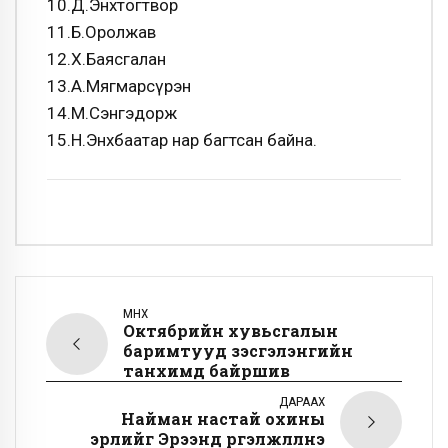
10.Д.Энхтогтвор
11.Б.Оролжав
12.Х.Баясгалан
13.А.Мягмарсүрэн
14.М.Сэнгэдорж
15.Н.Энхбаатар нар багтсан байна.
ӨМНӨХ
Октябрийн хувьсгалын
баримтууд үзэсгэлэнгийн
танхимд байршив
ДАРААХ
Найман настай охины
эрлийг Эрээнд үргэлжлүүлнэ