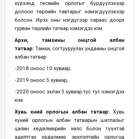
хүрээнд төсвийн орлогыг бүрдүүлэхээр
долоон төрлийн тавтарыг нэмэгдүүлэхээр
болсон. Ирэх оны нэгдүгээр сараас доорх
гурван төрлийн татвар нэмэгдэх юм.
Архи, тамхины онцгой албан
татвар:
Тамхи, согтууруулах ундааны онцгой
албан татвар
-2018 оноос 10 хувиар,
-2019 оноос 5 хувиар,
-2020 оноос эхлэн 5 хувиар тус тус нэмэгдэх
юм.
Хувь хүний орлогын албан татвар:
Хувь
хүний орлогын албан татварын шатлалыг
цалин хөдөлмөрийн хөлс болон түүнтэй
адилтгах хөдөлмөр эрхлэлтийн орлогод