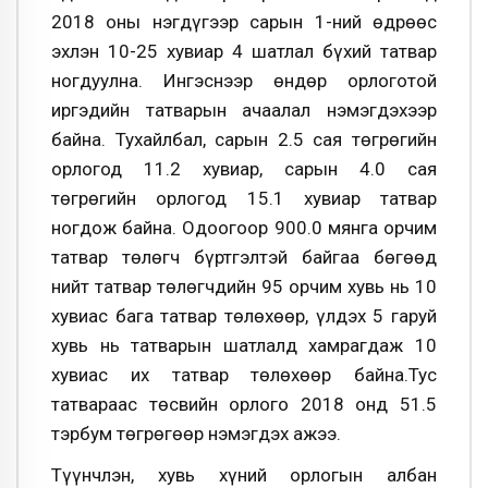
2018 оны нэгдүгээр сарын 1-ний өдрөөс
эхлэн 10-25 хувиар 4 шатлал бүхий татвар
ногдуулна. Ингэснээр өндөр орлоготой
иргэдийн татварын ачаалал нэмэгдэхээр
байна. Тухайлбал, сарын 2.5 сая төгрөгийн
орлогод 11.2 хувиар, сарын 4.0 сая
төгрөгийн орлогод 15.1 хувиар татвар
ногдож байна. Одоогоор 900.0 мянга орчим
татвар төлөгч бүртгэлтэй байгаа бөгөөд
нийт татвар төлөгчдийн 95 орчим хувь нь 10
хувиас бага татвар төлөхөөр, үлдэх 5 гаруй
хувь нь татварын шатлалд хамрагдаж 10
хувиас их татвар төлөхөөр байна.Тус
татвараас төсвийн орлого 2018 онд 51.5
тэрбум төгрөгөөр нэмэгдэх ажээ.
Түүнчлэн, хувь хүний орлогын албан