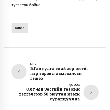
тусгасан байна.
Татвар
ӨМНӨХ
Б.Гантулга ёс зүй зөрчөөгүй,
нэр төрөө л хамгаалсан
гэжээ
ДАРААХ
ОХУ-ын Засгийн газрын
тэтгэлгээр 50 оюутан нэмж
суралцуулна