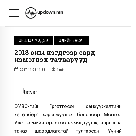
ОНЦЛОХ МЭДЭЭ
ЭДИЙН ЗАСАГ
2018 оны нэгдүгээр сард
нэмэгдэх татварууд
2017-11-08 11:38
1
min
ОУВС-гийн “Өргөтгөсөн санхүүжилтийн
хөтөлбөр” хэрэгжүүлэх болсноор Монгол
Улс төсвийн орлогоо нэмэгдүүлж, зарлагаа
танах шаардлагатай тулгарсан. Үүний