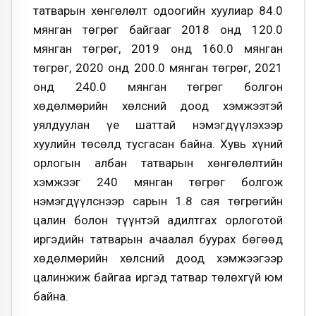
татварын хөнгөлөлт одоогийн хуулиар 84.0
мянган төгрөг байгааг 2018 онд 120.0
мянган төгрөг, 2019 онд 160.0 мянган
төгрөг, 2020 онд 200.0 мянган төгрөг, 2021
онд 240.0 мянган төгрөг болгон
хөдөлмөрийн хөлсний доод хэмжээтэй
уялдуулан үе шаттай нэмэгдүүлэхээр
хуулийн төсөлд тусгасан байна. Хувь хүний
орлогын албан татварын хөнгөлөлтийн
хэмжээг 240 мянган төгрөг болгож
нэмэгдүүлснээр сарын 1.8 сая төгрөгийн
цалин болон түүнтэй адилтгах орлоготой
иргэдийн татварын ачаалал буурах бөгөөд
хөдөлмөрийн хөлсний доод хэмжээгээр
цалинжиж байгаа иргэд татвар төлөхгүй юм
байна.