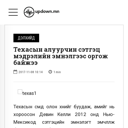
ДЭЛХИЙД
Техасын алуурчин сэтгэц
мэдрэлийн эмнэлгээс оргож
байжээ
2017-11-08 10:14
1
min
Техасын сүмд олон хүнийг буудаж, амийг нь
хороосон Девин Келли 2012 онд Нью-
Мексикод сэтгэцийн эмнэлэгт эмчлүүлж