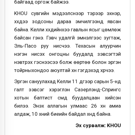
байгаад оргож байжээ.
KHOU сувгийн мэдээлснээр тэрээр эхнэр,
хүүхдээ зодсоны дараа эмчилгээнд явсан
байна. Келли хүүхдийнхээ гавлын ясыг цөмлөж
байсан гэнэ. Гэвч удалгүй эмнэлгээс зугтаж,
Эль-Пасо руу нисчээ. Техасын алуурчин
нэгэн нисэх онгоцны буудалд зэвсэгтэй
нэвтрэх гэснээсээ болж өөртөө болон эргэн
тойрныхондоо аюултай хүн гэгдэхэд хүрчээ.
Эргэн сануулахад Келли 11 дүгээр сарын 5-нд
галт зэвсэг хэрэглэн Сазерлэнд-Спрингс
хотын баптист сүмд буудалцаан хийсэн
билээ. Энэхүү аллагын улмаас 26 хүн амиа
алдаж, 10 хүний биеийн байдал хүнд байна.
Эх сурвалж: KHOU