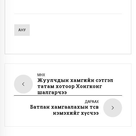
АНУ
ӨМНӨХ
Жуулчдын хамгийн сэтгэл
татам хотоор Хонгконг
шалгарчээ
ДАРААХ
Батлан хамгаалахын төсвөө
нэмэхийг хүсчээ