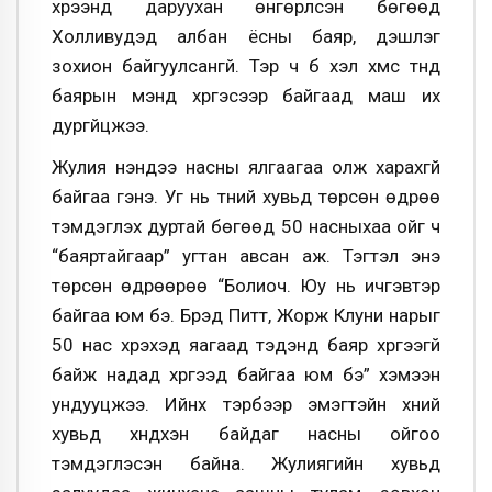
хүрээнд даруухан өнгөрүүлсэн бөгөөд
Холливудэд албан ёсны баяр, үдэшлэг
зохион байгуулсангүй. Тэр ч бүү хэл хүмүүс түүнд
баярын мэнд хүргэсээр байгаад маш их
дургүйцжээ.
Жулия үнэндээ насны ялгаагаа олж харахгүй
байгаа гэнэ. Уг нь түүний хувьд төрсөн өдрөө
тэмдэглэх дуртай бөгөөд 50 насныхаа ойг ч
“баяртайгаар” угтан авсан аж. Тэгтэл энэ
төрсөн өдрөөрөө “Болиоч. Юу нь ичгэвтэр
байгаа юм бэ. Брэд Питт, Жорж Клуни нарыг
50 нас хүрэхэд яагаад тэдэнд баяр хүргээгүй
байж надад хүргээд байгаа юм бэ” хэмээн
ундууцжээ. Ийнхүү тэрбээр эмэгтэйн хүний
хувьд хүндхэн байдаг насны ойгоо
тэмдэглэсэн байна. Жулиягийн хувьд