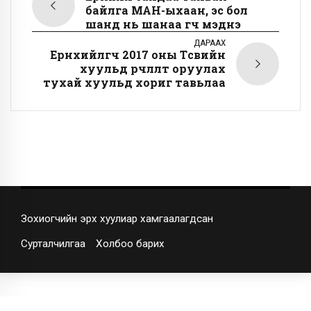
байлга МАН-ыхаан, эс бол
шанд нь шанаа өгч мэднэ
ДАРААХ
Ерөнхийлөгч 2017 оны Төсвийн
хуульд өөрчлөлт оруулах
тухай хуульд хориг тавьлаа
Зохиогчийн эрх хуулиар хамгаалагдсан
Сурталчилгаа
Холбоо барих