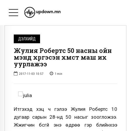
ДЭЛХИЙД
Жулия Робертс 50 насны ойн
мэнд хүргэсэн хүмүүст маш их
уурлажээ
2017-11-03 10:57
1
min
Итгэхэд хэцүү ч гэлээ Жулия Робертс 10
дугаар сарын 28-нд 50 насыг зоогложээ.
Жүжигчин бүсгүй энэ өдрөө гэр бүлийнхээ