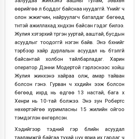
залуудаа жинхэнэ аашны тулам, зөвхөн
өөрийгөө л боддог байснаа нуудаггүй. Үүнийг ч
олон жүжигчин, найруулагч баталдаг бөгөөд
түүнтэй ажиллахад хүндхэн байсан гэдэг билээ.
Жулия хэтэрхий түргэн ууртай, ааштай, бусдын
асуудлыг тоодоггүй нэгэн байв. Энэ бүхнийг
тэрбээр хайр дурлалын асуудал нь бүтэлгүй
байсантай холбон тайлбарладаг. Харин
оператор Дэнни Модертой гэрлэснээс хойш
Жулия жинхэнэ хайраа олж, амар тайван
болсон гэнэ. Гурван ч хүүхдийн ээж болсон
бөгөөд ихрүүд нь өдгөө 13 настай, бага хүү
Хенри нь 10-тай болжээ. Энэ зун Робертс
нөхөртэйгөө хуримласны 15 жилийн ойгоо
тэмдэглэн өнгөрүүлсэн.
Хэдийгээр тэдний гэр бүлийн асуудал
тааламжгүй байгаа тухай цуу яриа их гардаг ч