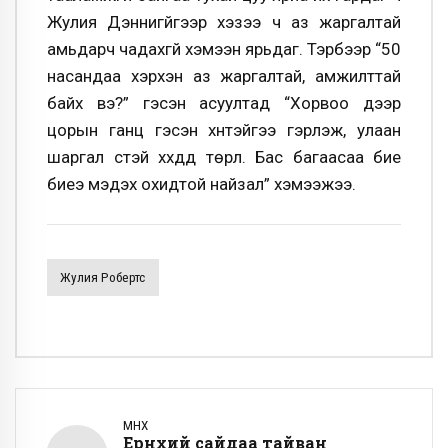
Жулия Дэннигүйгээр хэзээ ч аз жаргалтай
амьдарч чадахгүй хэмээн ярьдаг. Тэрбээр “50
насандаа хэрхэн аз жаргалтай, амжилттай
байх вэ?” гэсэн асуултад “Хорвоо дээр
цорын ганц гэсэн хүнтэйгээ гэрлэж, улаан
шаргал үстэй хүүхдүүд төрүүл. Бас багаасаа бие
биеэ мэдэх охидтой найзал” хэмээжээ.
Жулия Робертс
ӨМНӨХ
Ерөнхий сайдаа тайван