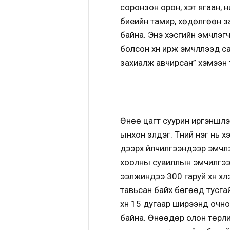
соронзон орон, хэт ягаан, н
биеийн тамир, хөдөлгөөн з
байна. Энэ хэсгийн эмчлэгч
болсон хүн ирж эмчлүүлээд 
захиалж авчирсан” хэмээн
Өнөө цагт суурин иргэншлээ
ынхон үзүүлдэг. Түүний нэг н
дээрх үйлчилгээнүүдээр эмч
хоолны сувиллын эмчилгээ б
ээлжиндээ 300 гаруй хүн хү
тавьсан байх бөгөөд тусгай
хүн 15 дугаар ширээнд очно
байна. Өнөөдөр олон төрли