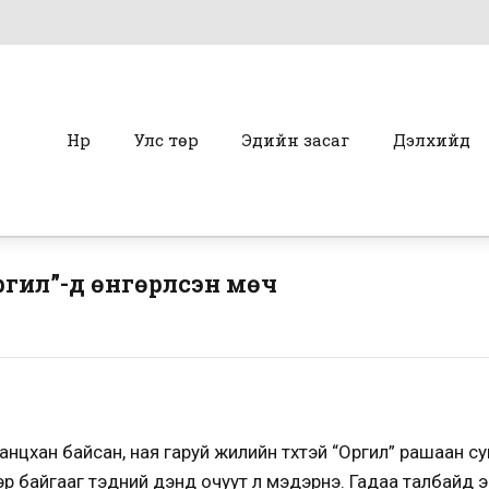
Нүүр
Улс төр
Эдийн засаг
Дэлхийд
гил”-д өнгөрүүлсэн мөч
нцхан байсан, ная гаруй жилийн түүхтэй “Оргил” рашаан с
р байгааг тэдний үүдэнд очуут л мэдэрнэ. Гадаа талбайд э