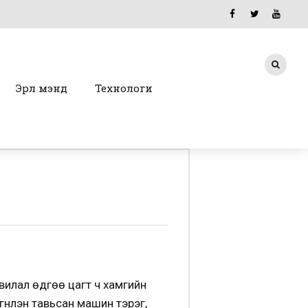
Эрүүл мэнд
Технологи
увилал өдгөө цагт ч хамгийн
гнүүлэн тавьсан машин тэрэг,