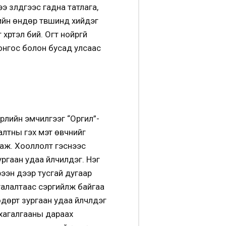
үзүүлдгээс гадна татлага,
ийн өндөр түвшинд хийдэг
үртэл бий. Огт нойргүй
лонгос болон бусад улсаас
өрлийн эмчилгээг “Оргил”-
аралтны гэх мэт өвчнийг
й аж. Хооллолт гэснээс
ргаан удаа үйлчилдэг. Нэг
рээн дээр тусгай дугаар
ргалалтаас сэргийлж байгаа
өрт зургаан удаа үйлчлүүдэг
 хагалгааны дараах