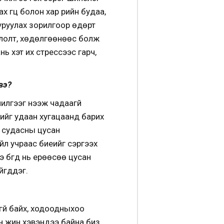
 гүц болон хар үрийн будаа,
ууруулах зорилгоор өдөрт
оллолт, хөдөлгөөнөөс болж
ань хэт их стрессээс гарч,
вэ?
илгээг нээж чадаагүй
нийг удаан хугацаанд барих
н судасны цусан
йл учраас биеийг сэргээх
э бүгд нь ерөөсөө цусан
йгддэг.
гүй байх, ходоодныхоо
н жин хэвэндээ байна биз