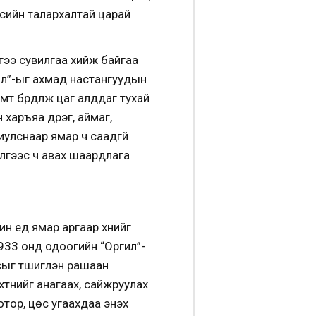
мүүсийн талархалтай царай
гээ сувилгаа хийж байгаа
ил”-ыг ахмад настангуудын
т бүрдүүлж цаг алддаг тухай
аръяа дүүрэг, аймаг,
иулснаар ямар ч саадгүй
элгээс ч авах шаардлага
н үед ямар аргаар хүнийг
933 онд одоогийн “Оргил”-
усыг түшиглэн рашаан
рхтнийг анагаах, сайжруулах
тор, цөс угаахдаа энэхүү