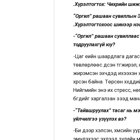
Ө.Хүрэлтогтох: Чихрийн ши
“Оргил” рашаан сувиллын Э
Ө.Хүрэлтогтохоос шинээр н
-“Оргил” рашаан сувиллаас
тодруулахгүй юу?
-Цаг үеийн шаардлага дагас
төвлөрлөөс үүдсэн түгжирэл
жирэмсэн эхчүүдэд ихээхэн 
хүрсэн байна. Төрсөн хүүхд
Нийгмийн энэ их стресс, нөг
бүгдийг харгалзан үзээд ма
-“Тайвшруулах” тасаг нь м
үйлчилгээ үзүүлэх вэ?
-Би дээр хэлсэн, хүмүүсийн
эмчлэхээс эхлээд зулайн м