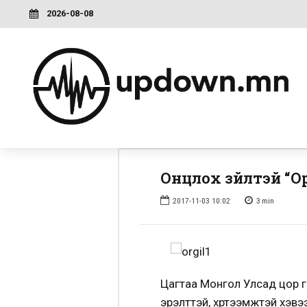
2026-08-08
Онцлох зүйлтэй “Ор
2017-11-03 10:02
3
min
Цагтаа Монгол Улсад цор га
эрэлттэй, хүртээмжтэй хэвээ