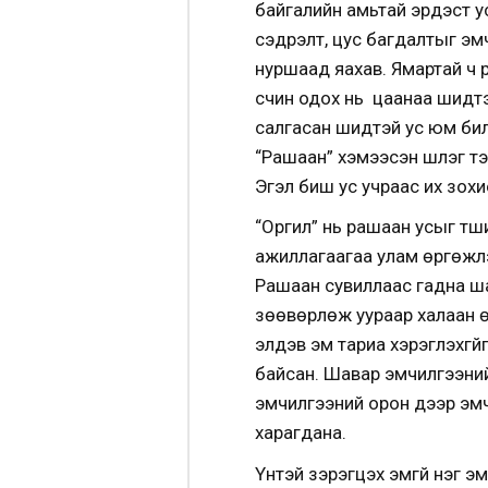
байгалийн амьтай эрдэст у
сэдрэлт, цус багдалтыг эм
нуршаад яахав. Ямартай ч 
үсчин одох нь цаанаа шидт
салгасан шидтэй ус юм бил
“Рашаан” хэмээсэн шүлэг тэр
Эгэл биш ус учраас их зохи
“Оргил” нь рашаан усыг тү
ажиллагаагаа улам өргөжүү
Рашаан сувиллаас гадна ш
зөөвөрлөж уураар халаан өв
элдэв эм тариа хэрэглэхгү
байсан. Шавар эмчилгээний
эмчилгээний орон дээр эмчл
харагдана.
Үүнтэй зэрэгцэх эмгүй нэг 