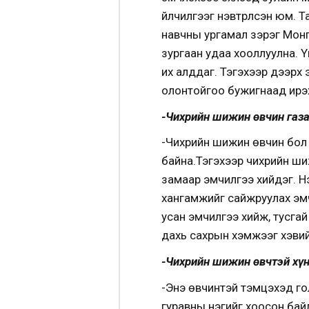
үйлчилгээг нэвтрүүлсэн юм.
навчны ургамал зэрэг Монг
зургаан удаа хооллуулна. Ү
их алддаг. Тэгэхээр дээрх э
олонтойгоо бужигнаад ирэ
-Чихрийн шижин өвчин газа
-Чихрийн шижин өвчин бол 
байна.Тэгэхээр чихрийн шиж
замаар эмчилгээ хийдэг. Н
хангамжийг сайжруулах эмч
усан эмчилгээ хийж, тусгай
дахь сахрын хэмжээг хэвий
-Чихрийн шижин өвчтэй хүн
-Энэ өвчинтэй тэмцэхэд гол
гуравны нэгийг хоосон бай