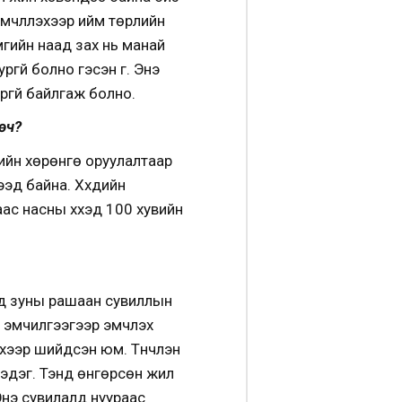
мчлүүлэхээр ийм төрлийн
мгийн наад зах нь манай
гүй болно гэсэн үг. Энэ
гүй байлгаж болно.
өч?
гийн хөрөнгө оруулалтаар
эд байна. Хүүхдийн
аас насны хүүхэд 100 хувийн
ад зуны рашаан сувиллын
үй эмчилгээгээр эмчлэх
эхээр шийдсэн юм. Түүнчлэн
 гэдэг. Тэнд өнгөрсөн жил
Энэ сувилалд нуураас