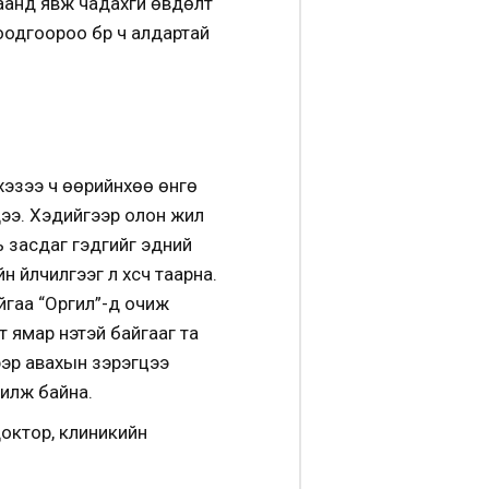
цаанд явж чадахгүй өвдөлт
одгоороо бүр ч алдартай
 хэзээ ч өөрийнхөө өнгө
 дээ. Хэдийгээр олон жил
ь засдаг гэдгийг эдний
 үйлчилгээг л хүсч таарна.
йгаа “Оргил”-д очиж
т ямар үнэтэй байгааг та
ээр авахын зэрэгцээ
чилж байна.
доктор, клиникийн