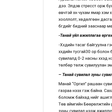
дээ. Элдэв стресст орж бух
өвчтэй хүн чухам ямар хэм
хооллолт, хөдөлгөөн дасгал
бүгдийг бидний зааснаар м
-Танай үйл ажиллагаа өргө
-Хүүхдийн тасаг байгуулна 
хүүхдийн тусгай30 ор болон
сувилалд 0-2 насны хүүхэд ү
төлбөр төлж сувилуулан эмч
–
Танай сувилал зуны суви
Манай “Оргил” рашаан сув
газраа нээх гэж байна. Сах
боломж байхад үүнийг ашигла
Төв аймгийн Бөөрөлжүүтийн 
зуны сувилал нээж ажиллуу