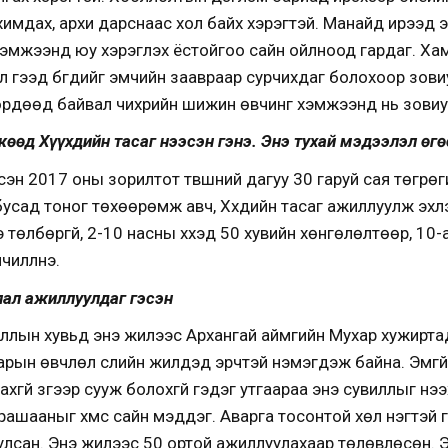
имдах, архи дарснаас хол байх хэрэгтэй. Манайд ирээд э
 хэмжээнд юу хэрэглэх ёстойгоо сайн ойлноод гардаг. Ха
 гээд бүгдийг эмчийн заавраар сурчихдаг болохоор зовиур
өрдөөд байвал чихрийн шижин өвчинг хэмжээнд нь зовиур
жөөд Хүүхдийн тасаг нээсэн гэнэ. Энэ тухай мэдээлэл өгө
гэсэн 2017 оны зорилтот түвшний дагуу 30 гаруй сая төгрө
 бусад тоног төхөөрөмж авч, Хүүхдийн тасаг ажиллуулж эхлэ
нэ төлбөргүй, 2-10 насны хүүхэд 50 хувийн хөнгөлөлтөөр, 10-
илүүлнэ.
лал ажиллуулдаг гэсэн
иллын хувьд энэ жилээс Архангай аймгийн Мухар хужирт
арын өвчлөл сүүлийн жилүүдэд эрчтэй нэмэгдэж байна. Эмг
хгүй зүгээр сууж болохгүй гэдэг утгаараа энэ сувиллыг нэ
рашааныг хүмүүс сайн мэддэг. Аварга тосонтой хөл нэгтэй
лсан. Энэ жилээс 50 ортой ажиллуулахаар төлөвлөсөн. 