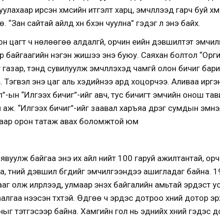
уулахаар ирсэн хүмүүсийн итгэлт харц, эмчлүүлээд гарч буй хү
нө. “Зан сайтай айлд хүн бүхэн чуулна” гэдэг л энэ байх.
н цагт ч нөлөөгөө алдалгүй, орчин үеийн дэвшилтэт эмчил
 байгаагийн нэгэн жишээ энэ буюу. Саяхан болтол “Орг
газар, тэнд сувилуулж эмчлүүлэхэд чамгүй олон бичиг барим
 Тэгвэл энэ цаг аль хэдийнээ ард хоцорчээ. Аливаа иргэн х
-ын “Илгээх бичиг”-ийг авч, тус бичигт эмчийн онош тав
 аж. “Илгээх бичиг”-ийг заавал харъяа дүүрэг сумдын эмн
хаягаар орон татаж авах боломжтой юм
явуулж байгаа энэ их айл нийт 100 гаруй ажилтантай, орчи
, түүний дэвшил бүгдийг эмчилгээндээ ашигладаг байна. 1
аг олж илрүүлээд, улмаар энэхүү байгалийн амьтай эрдэст 
аалгаа нээсэн түүхтэй. Өдгөө ч эрдэс дотроо хүний дотор э
ыг тэтгэсээр байна. Хамгийн гол нь эднийх хүний гэдэс до