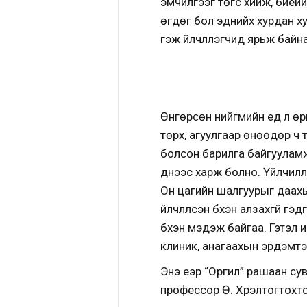
эмчилгээг төгс хийж, биеийг
өгдөг бол эднийх хурдан х
гэж үйлчлүүлэгчид ярьж байна
Өнгөрсөн нийгмийн үед л өр
төрх, агуулгаар өнөөдөр ч 
болсон барилга байгууламжт
үүднээс харж болно. Үйлчилү
Он цагийн шалгуурыг даахын
үйлчлүүлсэн бүхэн алзахгүй г
бүхэн мэдэж байгаа. Гэтэл 
клиник, анагаахын эрдэмтэн 
Энэ үеэр “Оргил” рашаан с
профессор Ө. Хүрэлтогтох