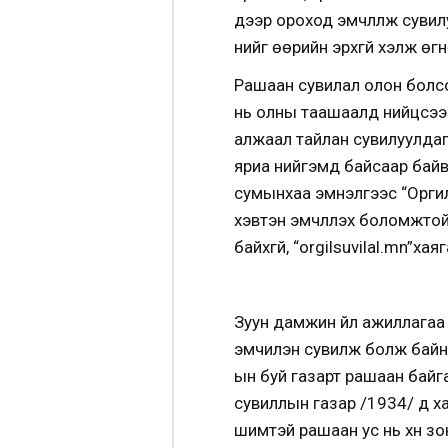
үүдээр ороход эмчлүүлж сувил
үүнийг өөрийн эрхгүй хэлж өг
Рашаан сувилал олон болсо
нь олны таашаалд нийцсээр
алжаал тайлан сувилуулдаг 
яриа нийгэмд байсаар байв.
сумынхаа эмнэлгээс “Оргил”
хэвтэн эмчлүүлэх боломжтой
байхгүй, “orgilsuvilal.mn”
Зуун дамжин үйл ажиллагаа 
эмчилэн сувилж болж байна
ын буй газарт рашаан байга
сувиллын газар /1934/ үүд х
шимтэй рашаан ус нь хүн зон