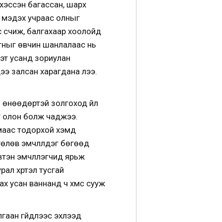
хэссэн багассан, шарх
й мэдэх учраас олныг
 үсчиж, балгахаар хоолойд
ьтныг өвчин шанлалаас нь
эт усанд зориулан
ндээ залсан харагдана лээ.
 өнөөдөртэй золгоход үйл
т олон болж чаджээ.
маас тодорхой хэмд
төлөв эмчлүүлдэг бөгөөд
тэн эмчлүүлэгчид ярьж
ал хүртэл тусгай
 усан ваннанд ч хүмүүс сууж
лгаан гүйдлээс эхлээд