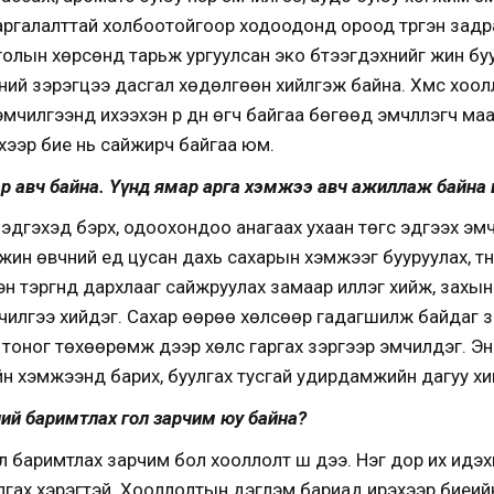
 Таргалалттай холбоотойгоор ходоодонд ороод түргэн задрах
олын хөрсөнд тарьж ургуулсан эко бүтээгдэхүүнийг жин б
үний зэрэгцээ дасгал хөдөлгөөн хийлгэж байна. Хүмүүс хо
мчилгээнүүд ихээхэн үр дүн өгч байгаа бөгөөд эмчлүүлэгч ма
хээр бие нь сайжирч байгаа юм.
р авч байна. Үүнд ямар арга хэмжээ авч ажиллаж байна 
эдгэхэд бэрх, одоохондоо анагаах ухаан төгс эдгээх эмч
ин өвчний үед цусан дахь сахарын хэмжээг бууруулах, түү
эн тэргүүнд дархлааг сайжруулах замаар иллэг хийж, захы
илгээ хийдэг. Сахар өөрөө хөлсөөр гадагшилж байдаг зү
 тоног төхөөрөмж дээр хөлс гаргах зэргээр эмчилдэг. Эн
н хэмжээнд барих, буулгах тусгай удирдамжийн дагуу хи
ий баримтлах гол зарчим юу байна?
 баримтлах зарчим бол хооллолт шүү дээ. Нэг дор их идэх
лгах хэрэгтэй. Хооллолтын дэглэм бариад ирэхээр биеий