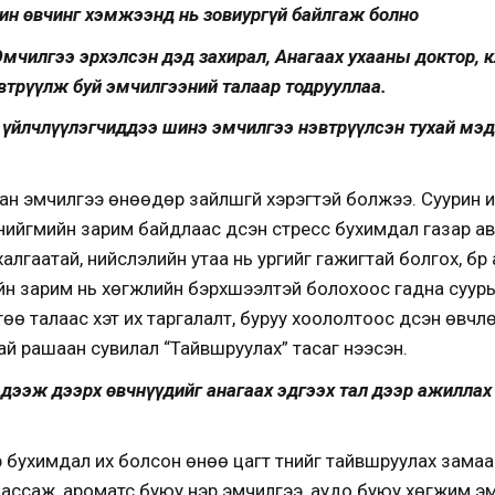
жин өвчинг хэмжээнд нь зовиургүй байлгаж болно
мчилгээ эрхэлсэн дэд захирал, Анагаах ухааны доктор, 
эвтрүүлж буй эмчилгээний талаар тодрууллаа.
 үйлчлүүлэгчиддээ шинэ эмчилгээ нэвтрүүлсэн тухай мэд
ан эмчилгээ өнөөдөр зайлшгүй хэрэгтэй болжээ. Суурин и
, нийгмийн зарим байдлаас үүдсэн стресс бухимдал газар ав
халгаатай, нийслэлийн утаа нь ургийг гажигтай болгох, бү
үүдийн зарим нь хөгжлийн бэрхшээлтэй болохоос гадна суур
өө талаас хэт их таргалалт, буруу хоололтоос үүдсэн өвчл
най рашаан сувилал “Тайвшруулах” тасаг нээсэн.
эдээж дээрх өвчнүүдийг анагаах эдгээх тал дээр ажиллах
 уур бухимдал их болсон өнөө цагт түүнийг тайвшруулах за
ассаж, ароматс буюу үнэр эмчилгээ, аудо буюу хөгжим эм