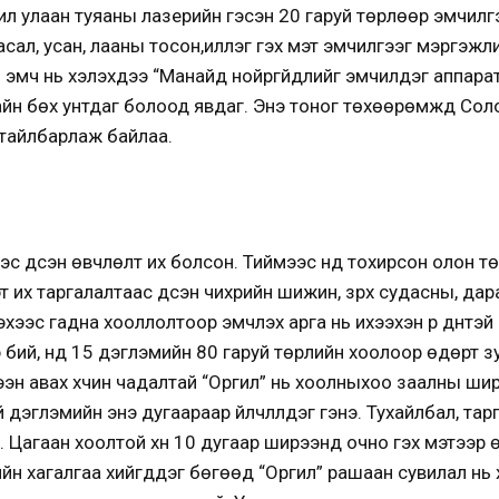
ил улаан туяаны лазерийн гэсэн 20 гаруй төрлөөр эмчилгээ 
асал, усан, лааны тосон,иллэг гэх мэт эмчилгээг мэргэжл
 эмч нь хэлэхдээ “Манайд нойргүйдлийг эмчилдэг аппарат х
сайн бөх унтдаг болоод явдаг. Энэ тоног төхөөрөмжүүд Со
 тайлбарлаж байлаа.
с үүдсэн өвчлөлт их болсон. Тиймээс үүнд тохирсон олон т
ь хэт их таргалалтаас үүдсэн чихрийн шижин, зүрх судасны, д
лэхээс гадна хооллолтоор эмчлэх арга нь ихээхэн үр дүнтэ
ий, үүнд 15 дэглэмийн 80 гаруй төрлийн хоолоор өдөрт зу
лээн авах хүчин чадалтай “Оргил” нь хоолныхоо заалны ши
 дэглэмийн энэ дугаараар үйлчлүүлдэг гэнэ. Тухайлбал, та
. Цагаан хоолтой хүн 10 дугаар ширээнд очно гэх мэтээр өд
йн хагалгаа хийгддэг бөгөөд “Оргил” рашаан сувилал нь