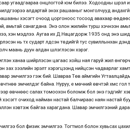
саар угаадгаараа онцлогтой юм билээ. Ходоодны шүүрэл и
чилдгээрээ алдартай энэхүү рашааныг монголчууд андахгү
рашааны хэсэгт очоод цоргоноос тосоод авахаар өөдөөс
эй, амьтай санагдана. Энэ олон жилийн турш хэчнээн ам
ээ, хэн мэдлээ. Аугаа их Д.Нацагдорж 1935 онд энэ шид
лэсэн нь түүх сударт үлдсэн төдийгүй тус сувиллынхан үүдэ
олч маань дуун алдан шүлэглэсэн хэрэг.
шиглэн ханаа шийрлэсэн цагаас хойш ная гаруй жил өнгөрч
лэн зах зээлийн эрэлт хэрэгцээнд нийцсэн чадварлаг хам
авар эмчилгээ гэж бий. Шавраа Төв аймгийн Угтаалцайд
чтнөө эмчилдэг байна. Нуруу, үе мөчний өвчтэй хүмүүс гол 
йгээр өвчнөөс салах томоохон боломж бол энэ гэдгийг хэв
 хэсэгт очиход найман настай балчираас наян настай буур
үүлэн хэвтэж байгаа харагдана. Шавар эмчилгээний дараах
эмчилгээ бол физик эмчилгээ. Тогтмол болон хувьсах цахи