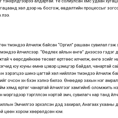
 тэнхрүүлдгээрээ алдартай. Үе солиулсан хүмүүс удаан хуга
угацаанд хөл дээр нь босгож, өвдөлтийн процессыг зогсо
 лээ.
гөн түмэндээ үйлчилж байсан “Оргил” рашаан сувилал гэж
түмэндээ үйлчилсээр. “Өөдлөх айлын өнгө” үүднээсээ гэдэг
ай ч өөрсдийнхөө төсөвт өртгөөс илүүчилж, өнгө зүсийг н
үлэгчид юу юуны өмнө цэвэр цэмцгэр байдал, чанартай сайн
 зэрэгцээ шинэ цагтай хөл нийлүүлэн түмэндээ үйлчилж ба
эдгийг очсон хүн бүхэн хэлнэ билээ. Өнөөдөр захын нэг амрал
ийм хямд өртөг чанартай үйлчилгээг хамгийнб оломжить үн
мэргэдээр тэргүүлүүлсэн нэртэй эмч, сувилагч нар танд үйл
увиллын Эмчилгээ эрхэлсэн дэд захирал, Анагаах ухааны 
той цөөн хором хөөрөлдсөн юм.