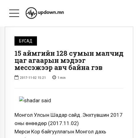
БУСАД
15 аймгийн 128 сумын малчид
цаг агаарын мэдээг
мессэжээр авч байна гэв
2017-11-02 15:21
1
min
Монгол Улсын Шадар сайд Ө.Энхтүвшин 2017
оны өнөөдөр (2017.11.02)
Мерси Кор байгууллагын Монгол дахь