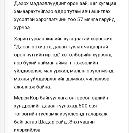
Дээрх мэдээллүүдийг орон зай, цаг хугацаа
хамаарахгүйгээр өдөр тутам авч ашиглах
хүсэлтэй хэрэглэгчийн тоо 57 мянга гаруйд
хүрчээ.
Харин гурван жилийн хугацаатай хэрэгжих
“Дасан зохицох, даван туулах чадвартай
орон нутгийн иргэд” хөтөлбөрийн хүрээнд
нэр бүхий найман аймагт тэжээлийн
үйлдвэрлэл, мал үржил, малын эрүүл мэнд,
махны үйлдвэрлэлийг дэмжих чиглэлээр
ажиллаж байна.
Мерси Кор байгууллага өнгөрсөн өвлийн
хүндрэлийг даван туулахад 500 сая
төгрөгийн тусламж үзүүлсэнд талархаж
байгаагаа Шадар сайд Ө.Энхтүвшин
илэрхийлэв.