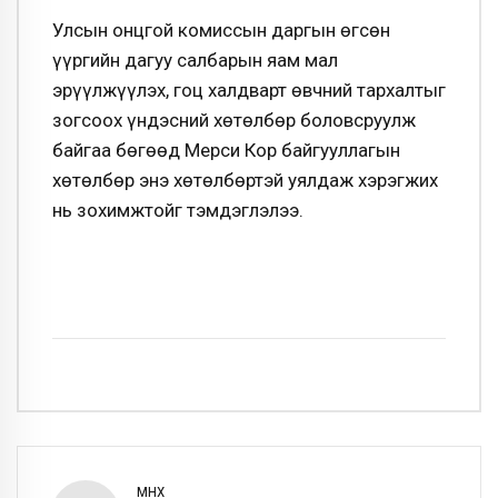
Улсын онцгой комиссын даргын өгсөн
үүргийн дагуу салбарын яам мал
эрүүлжүүлэх, гоц халдварт өвчний тархалтыг
зогсоох үндэсний хөтөлбөр боловсруулж
байгаа бөгөөд Мерси Кор байгууллагын
хөтөлбөр энэ хөтөлбөртэй уялдаж хэрэгжих
нь зохимжтойг тэмдэглэлээ.
ӨМНӨХ