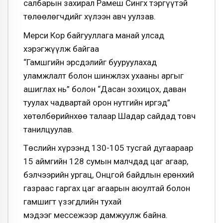
салбарын захирал Рамеш Сингх тэргүүтэй
төлөөлөгчдийг хүлээн авч уулзав.
Мерси Кор байгууллага манай улсад
хэрэгжүүлж байгаа
“Гамшгийн эрсдэлийг бууруулахад
уламжлалт болон шинжлэх ухааны аргыг
ашиглах нь” болон “Дасан зохицох, даван
туулах чадвартай орон нутгийн иргэд”
хөтөлбөрийнхөө талаар Шадар сайдад товч
танилцуулав.
Төслийн хүрээнд 130-105 тусгай дугаараар
15 аймгийн 128 сумын малчдад цаг агаар,
бэлчээрийн ургац, Онцгой байдлын ерөнхий
газраас гаргах цаг агаарын аюултай болон
гамшигт үзэгдлийн тухай
мэдээг мессежээр дамжуулж байна.