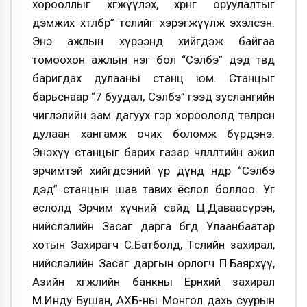
хорооллыг хөгжүүлэх, хөрөнгө оруулалтыг
дэмжих хөтөлбөр” төслийг хэрэгжүүлж эхэлсэн.
Энэ ажлын хүрээнд хийгдэж байгаа
томоохон ажлын нэг бол “Сэлбэ” дэд төвд
баригдах дулааны станц юм. Станцыг
барьснаар “7 буудал, Сэлбэ” гээд зуслангийн
чиглэлийн зам дагуух гэр хороололд төвлөрсөн
дулаан хангамж очих боломж бүрдэнэ.
Энэхүү станцыг барих газар чөлөөлөлтийн ажил
эрчимтэй хийгдсэний үр дүнд өнөөдөр “Сэлбэ
дэд” станцын шав тавих ёслол боллоо. Уг
ёслолд Эрчим хүчний сайд Ц.Даваасүрэн,
нийслэлийн Засаг дарга бөгөөд Улаанбаатар
хотын Захирагч С.Батболд, Төслийн захирал,
нийслэлийн Засаг даргын орлогч П.Баярхүү,
Азийн хөгжлийн банкны Ерөнхий захирал
М.Инду Бушан, АХБ-ны Монгол дахь суурын