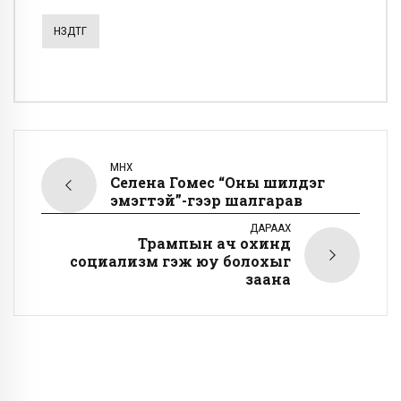
НЗДТГ
ӨМНӨХ
Селена Гомес “Оны шилдэг
эмэгтэй”-гээр шалгарав
ДАРААХ
Трампын ач охинд
социализм гэж юу болохыг
заана