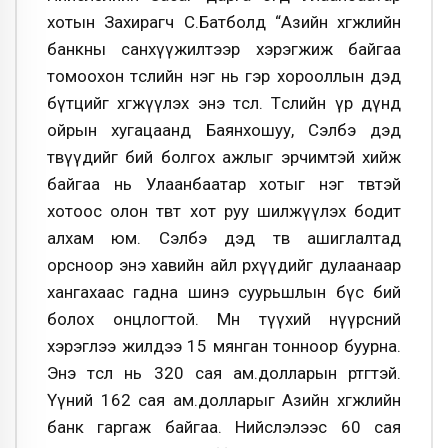
хотын Захирагч С.Батболд “Азийн хөгжлийн
банкны санхүүжилтээр хэрэгжиж байгаа
томоохон төслийн нэг нь гэр хорооллын дэд
бүтцийг хөгжүүлэх энэ төсөл. Төслийн үр дүнд
ойрын хугацаанд Баянхошуу, Сэлбэ дэд
төвүүдийг бий болгох ажлыг эрчимтэй хийж
байгаа нь Улаанбаатар хотыг нэг төвтэй
хотоос олон төвт хот руу шилжүүлэх бодит
алхам юм. Сэлбэ дэд төв ашиглалтад
орсноор энэ хавийн айл өрхүүдийг дулаанаар
хангахаас гадна шинэ суурьшлын бүс бий
болох онцлогтой. Мөн түүхий нүүрсний
хэрэглээ жилдээ 15 мянган тонноор буурна.
Энэ төсөл нь 320 сая ам.долларын өртөгтэй.
Үүний 162 сая ам.долларыг Азийн хөгжлийн
банк гаргаж байгаа. Нийслэлээс 60 сая