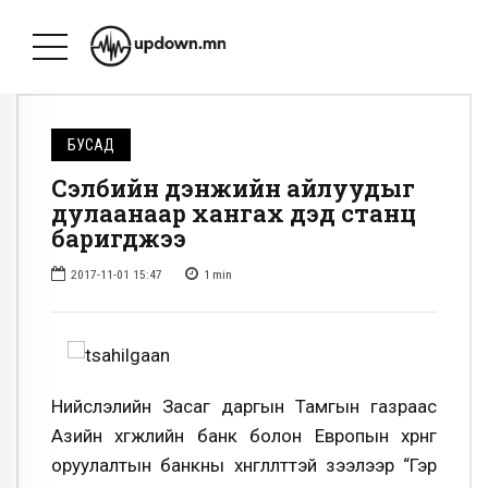
БУСАД
Сэлбийн дэнжийн айлуудыг
дулаанаар хангах дэд станц
баригджээ
2017-11-01 15:47
1
min
Нийслэлийн Засаг даргын Тамгын газраас
Азийн хөгжлийн банк болон Европын хөрөнгө
оруулалтын банкны хөнгөлөлттэй зээлээр “Гэр