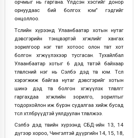
орчмыг нь гаргана. Үлдсэн хэсгийг донор
орнуудаас бий болгох юм” гэдгийг
онцоллоо.
Төслийн хүрээнд Улаанбаатар хотын нутаг
дэвсгэрийн тэнцвэртэй хөгжлийг хангах
зорилгоор нэг төвт хотоос олон төвт хот
болгон хөгжүүлэхээр тусгасан. Тухайлбал
Улаанбаатар хотыг 6 дэд төвтэй байхаар
төлөвлөсний нэг нь Сэлбэ дэд төв юм. Төсөл
хэрэгжиж байгаа нутаг дэвсгэрийг хотын
шинэ дэд төв болгон хөгжүүлэх төлөвлөгөөг
гаргахдаа хөгжлийн зорилго, зорилтыг
тодорхойлон иж бүрэн судалгаа хийж бусад
төсөл хөтөлбөрүүдтэй уялдуулан төлөвлөжээ.
Сэлбэ дэд төвийн хүрээнд СБД-ийн 13, 14
дүгээр хороо, Чингэлтэй дүүргийн 14, 15, 18,