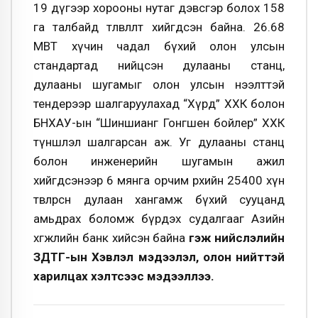
19 дүгээр хорооны нутаг дэвсгэр болох 158
га талбайд төлөвлөлт хийгдсэн байна. 26.68
МВТ хүчин чадал бүхий олон улсын
стандартад нийцсэн дулааны станц,
дулааны шугамыг олон улсын нээлттэй
тендерээр шалгаруулахад “Хүрд” ХХК болон
БНХАУ-ын “Шиншианг Гонгшен бойлер” ХХК
түншлэл шалгарсан аж. Уг дулааны станц
болон инженерийн шугамын ажил
хийгдсэнээр 6 мянга орчим өрхийн 25400 хүн
төвлөрсөн дулаан хангамж бүхий сууцанд
амьдрах боломж бүрдэх судалгааг Азийн
хөгжлийн банк хийсэн байна
гэж нийслэлийн
ЗДТГ-ын Хэвлэл мэдээлэл, олон нийттэй
харилцах хэлтсээс мэдээллээ.