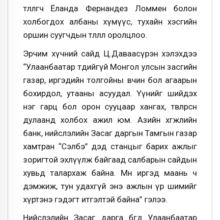
төлөөлөгч Ёланда Фернандез Ломмен болон
холбогдох албаны хүмүүс, тухайн хэсгийн
оршин суугчдын төлөөлөл оролцлоо.
Эрчим хүчний сайд Ц.Даваасүрэн хэлэхдээ
“Улаанбаатар төдийгүй Монгол улсын засгийн
газар, иргэдийн толгойны өвчин бол агаарын
бохирдол, утааны асуудал. Үүнийг шийдэх
нэг гарц бол орон сууцаар хангах, төвлөрсөн
дулаанд холбох ажил юм. Азийн хөгжлийн
банк, нийслэлийн Засаг даргын Тамгын газар
хамтран “Сэлбэ” дэд станцыг барих ажлыг
зоригтой эхлүүлж байгаад салбарын сайдын
хувьд талархаж байна. Мөн иргэд маань ч
дэмжиж, тун удахгүй энэ ажлын үр шимийг
хүртэнэ гэдэгт итгэлтэй байна” гэлээ.
Нийслэлийн Засаг дарга бөгөөд Улаанбаатар