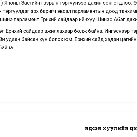
.01) Японы Засгийн газрын тэргүүнээр дахин сонгогдлоо. Ө
 тэргүүлдэг эрх баригч эвсэл парламентын доод танхи
 шинэ парламент Ерөнхий сайдаар ийнхүү Шинзо Абэг дах
эл Ерөнхий сайдаар ажиллахаар болж байна. Ингэснээр т
йн удаан байсан хүн болох юм. Ерөнхий сайд хэдэн цагий
байна.
Үндсэн хуулийн ц