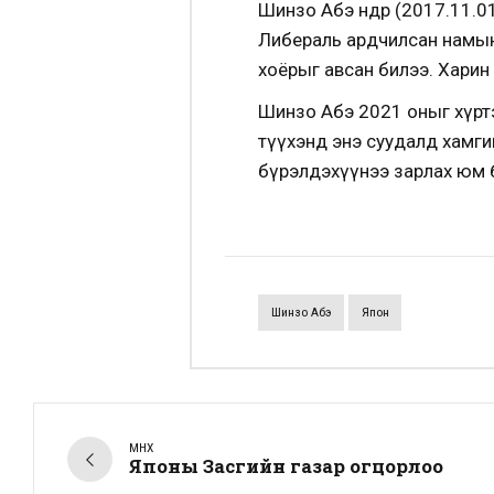
Шинзо Абэ өнөөдөр (2017.11
Либераль ардчилсан намын
хоёрыг авсан билээ. Харин
Шинзо Абэ 2021 оныг хүрт
түүхэнд энэ суудалд хамги
бүрэлдэхүүнээ зарлах юм 
Шинзо Абэ
Япон
ӨМНӨХ
Японы Засгийн газар огцорлоо