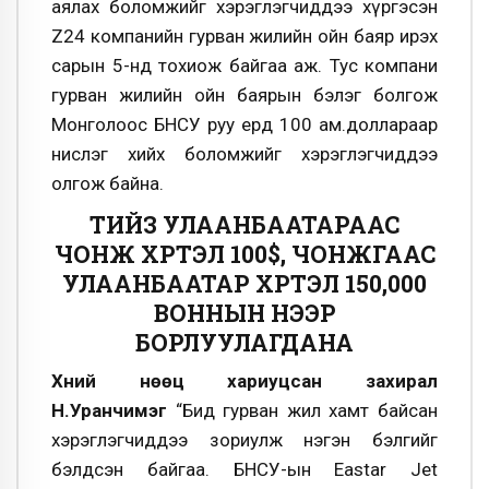
аялах боломжийг хэрэглэгчиддээ хүргэсэн
Z24 компанийн гурван жилийн ойн баяр ирэх
сарын 5-нд тохиож байгаа аж. Тус компани
гурван жилийн ойн баярын бэлэг болгож
Монголоос БНСУ руу ердөө 100 ам.доллараар
нислэг хийх боломжийг хэрэглэгчиддээ
олгож байна.
ТИЙЗ УЛААНБААТАРААС
ЧОНЖҮ ХҮРТЭЛ 100$, ЧОНЖҮГААС
УЛААНБААТАР ХҮРТЭЛ 150,000
ВОННЫН ҮНЭЭР
БОРЛУУЛАГДАНА
Хүний нөөц хариуцсан захирал
Н.Уранчимэг
“Бид гурван жил хамт байсан
хэрэглэгчиддээ зориулж нэгэн бэлгийг
бэлдсэн байгаа. БНСУ-ын Eastar Jet