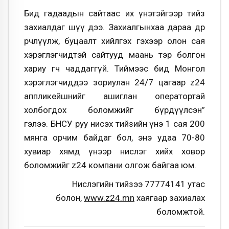
Бид гадаадын сайтаас их үнэтэйгээр тийз
захиалдаг шүү дээ. Захиалгынхаа дараа өдрөө
өөрчлүүлж, буцаалт хийлгэх гэхээр олон сая
хэрэглэгчидтэй сайтууд маань тэр болгон
хариу өгч чаддаггүй. Тиймээс бид Монгол
хэрэглэгчиддээ зориулан
24/7 цагаар z24
аппликейшнийг ашиглан оператортай
холбогдох боломжийг бүрдүүлсэн
”
гэлээ. БНСУ руу нисэх тийзийн үнэ 1 сая 200
мянга орчим байдаг бол, энэ удаа 70-80
хувиар хямд үнээр нислэг хийх ховор
боломжийг z24 компани олгож байгаа юм.
Нислэгийн тийзээ 77774141 утас
болон,
www.z24.mn
хаягаар захиалах
боломжтой.