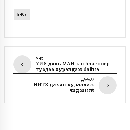
БНСУ
ӨМНӨХ
УИХ дахь МАН-ын бүлэг хоёр
тусдаа хуралдаж байна
ДАРААХ
НИТХ дахин хуралдаж
чадсангүй