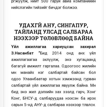
өргөжүүлж, нийт 500 гаруй авиа компаниийн
нийслэгийн тийзийг бичдэг болжээ.
УДАХГҮЙ АНУ, СИНГАПУР,
ТАЙЛАНД УЛСАД САЛБАРАА
НЭЭХЭЭР ТӨЛӨВЛӨӨД БАЙНА
Үйл ажиллагаа хариуцсан захирал
З.Насанбат “
Бид 2014 онд анх үйл
ажиллагаагаа эхлүүлж, энэ хугацаанд
багагүй амжилт гаргалаа. Одоогоос жилийн
өмнө манайх нэг салбартай байсан бол
одоо
Улаанбаатар хотын хэмжээнд гурван
салбартай үйл ажиллагаа явуулж байна.
Мөн
бид энэ жил дэлхийн зах зээлд гарч, Хонг
Конг, БНСУ-д салбаруудаа нээсэн ба
ирэх
сарын 5-нд АНУ-д салбараа нээхээр төлөвлөсөн
.