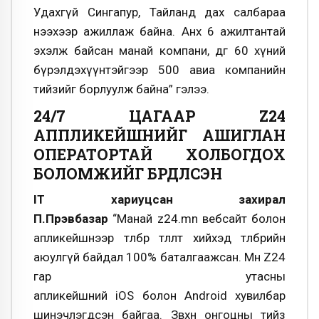
Удахгүй Сингапур, Тайланд дах салбараа
нээхээр ажиллаж байна. Анх 6 ажилтантай
эхэлж байсан манай компани, өдгөө 60 хүний
бүрэлдэхүүнтэйгээр 500 авиа компанийн
тийзийг борлуулж байна” гэлээ.
24/7 ЦАГААР Z24
АППЛИКЕЙШНИЙГ АШИГЛАН
ОПЕРАТОРТАЙ ХОЛБОГДОХ
БОЛОМЖИЙГ БҮРДҮҮЛСЭН
IT хариуцсан захирал
П.Пүрэвбазар
“Манай
z24.mn вебсайт болон
апликейшнээр төлбөр төлөлт хийхэд төлбөрийн
аюулгүй байдал 100% баталгаажсан.
Мөн Z24
гар утасны
апликейшний iOS болон Android хувилбар
шинэчлэгдсэн байгаа. Зөвхөн онгоцны тийз