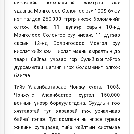
нислэгийн компанитай хамтран анх
удаагаа
Монголоос Солонгос руу 100$ буюу
нэг талдаа 250,000 төгрөгөөр нисэх боломжийг
олгож байна.
11 дүгээр сарын 10-нд
Монголоос Солонгос руу нисэж, 11 дүгээр
сарын 12-нд Солонгосоос Монгол руу
нислэг хийх юм. Нислэг маань амралтын өдөр
таарч байгаа учраас гэр бүлийнхэнтэйгээ
дурсамжтай цагийг өнгөрөөх боломжийг олгож
байгаа.
Тийз Улаанбаатараас Чонжү хүртэл 100$,
Чонжү-с Улаанбаатар хүртэл 150,000
воннын үнээр борлуулагдана.
Суудлын тоо
хязгаартай тул яараарай гэж уриалмаар
байна” гэлээ. Тус компани нь өнгөрсөн гурван
жилийн хугацаанд тийз хайлтын системээ