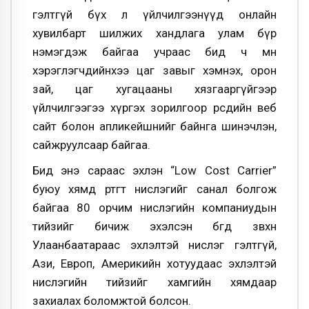
гэлтгүй бүх л үйлчилгээнүүд онлайн
хувилбарт шилжих хандлага улам бүр
нэмэгдэж байгаа учраас бид ч мөн
хэрэглэгчдийнхээ цаг завыг хэмнэх, орон
зай, цаг хугацааны хязгааргүйгээр
үйлчилгээгээ хүргэх зорилгоор өөрсдийн веб
сайт болон апликейшнийг байнга шинэчлэн,
сайжруулсаар байгаа.
Бид энэ сараас эхлэн “Low Cost Carrier”
буюу
хямд өртөгт нислэгийг санал болгож
байгаа 80 орчим нислэгийн компаниудын
тийзийг бичиж эхэлсэн
бөгөөд зөвхөн
Улаанбаатараас эхлэлтэй нислэг гэлтгүй,
Ази, Европ, Америкийн хотуудаас эхлэлтэй
нислэгийн тийзийг хамгийн хямдаар
захиалах боломжтой болсон.