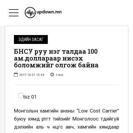
ЭДИЙН ЗАСАГ
БНСУ руу нэг талдаа 100
ам.доллараар нисэх
боломжийг олгож байна
2017-10-31 15:04
1
min
Монголын хамгийн анхны “Low Cost Carrier”
буюу хямд өртөгт тийзийг Монголоос төдийгүй
дэлхийн аль ч өнцгөөс авч, хамгийн хямдаар