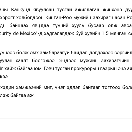
аны Канкунд явуулсан тусгай ажиллагаа жинхэнэ ду
 хэрэгт холбогдсон Кинтан-Роо мужийн захирагч асан Р
рдөн байцаах явцдаа түүний хууль бусаар олж авсан
ecurity de Mexico”-д хадгалагдаж буй хувийн 1.5 мянган
үүнээс болж эмх замбараагүй байдал дэгдэхээс сэргийл
руулан хаалт босгожээ. Эндээс мужийн захирагчийн 
йг хайж байгаа юм. Гэвч тусгай прокурорын газрын энэ а
жээ.
хэдий хэмжээний мөнгө, үнэт эдлэл байгааг тогтоох бо
лэж байгаа аж.