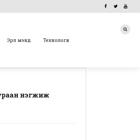
Эрүүл мэнд
Технологи
хураан нэгжиж