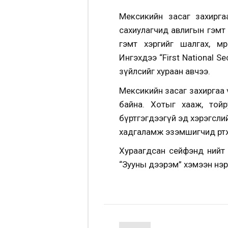
Мексикийн засаг захирга
сахиулагчид авлигын гэмт
гэмт хэргийг шалгах, мө
Ингэхдээ “First National S
зүйлсийг хураан авчээ.
Мексикийн засаг захиргаа 
байна. Хотыг хааж, той
бүртгэгдээгүй эд хэрэгсли
хадгаламж эзэмшигчид өрт
Хураагдсан сейфэнд нийт 
“Зууны дээрэм” хэмээн нэр