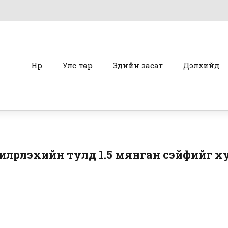
Нүүр
Улс төр
Эдийн засаг
Дэлхийд
илрүүлэхийн тулд 1.5 мянган сэйфийг 