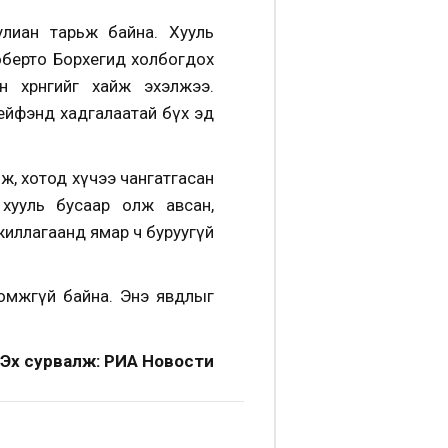
улиан тарьж байна. Хууль
оберто Борхегид холбогдох
 хөрөнгийг хайж эхэлжээ.
 сейфэнд хадгалаатай бүх эд
ж, хотод хүчээ чангатгасан
хууль бусаар олж авсан,
жиллагаанд ямар ч буруугүй
ломжгүй байна. Энэ явдлыг
Эх сурвалж: РИА Новости