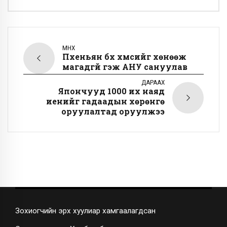
ӨМНӨХ
Пхеньян бүх хүмүүсийг хөнөөж
магадгүй гэж АНУ сануулав
ДАРААХ
Япончууд 1000 их наяд
иенийг гадаадын хөрөнгө
оруулалтад оруулжээ
Зохиогчийн эрх хуулиар хамгаалагдсан