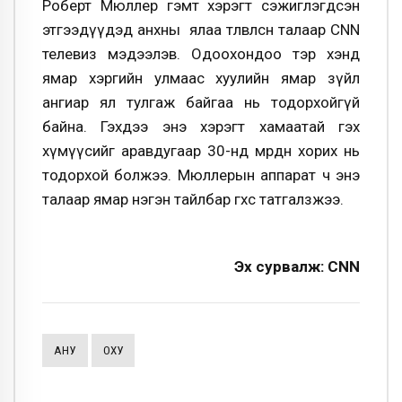
Роберт Мюллер гэмт хэрэгт сэжиглэгдсэн
этгээдүүдэд анхны ялаа төлөвлөсөн талаар CNN
телевиз мэдээлэв. Одоохондоо тэр хэнд
ямар хэргийн улмаас хуулийн ямар зүйл
ангиар ял тулгаж байгаа нь тодорхойгүй
байна. Гэхдээ энэ хэрэгт хамаатай гэх
хүмүүсийг аравдугаар 30-нд мөрдөн хорих нь
тодорхой болжээ. Мюллерын аппарат ч энэ
талаар ямар нэгэн тайлбар өгөхөөс татгалзжээ.
Эх сурвалж: CNN
АНУ
ОХУ