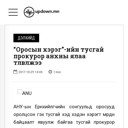
ДЭЛХИЙД
“Оросын хэрэг”-ийн тусгай
прокурор анхны ялаа
төлөвлөжээ
2017-10-29 14:00
1
min
АНУ-ын Ерөнхийлөгчийн сонгуульд оросууд
оролцсон гэх тусгай хэд хэдэн хэрэгт мөрдөн
байцаалт явуулж байгаа тусгай прокурор