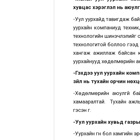
хувцас хэрэглэл нь аюул
-Уул уурхайд тавигдаж бай
уурхайн компаниуд техник
технологийн шинэчлэлийг с
технологитой боллоо гээд 
хангаж ажиллаж байсан ко
уурхайнууд хөдөлмөрийн аю
-Гэхдээ уул уурхайн ком
зүйл нь тухайн орчин нөхцө
-Хөдөлмөрийн аюулгүй ба
хамааралтай. Тухайн ажлы
гэсэн үг.
-Уул уурхайн хувьд газры
-Уурхайн гүн бол хамгийн э