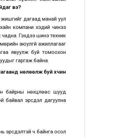
йдаг вэ?
н жишгийг дагаад манай уул
рхайн компани хэдий чинээ
 чадна. Гэхдээ шинэ техник
лмөрийн аюулгүй ажиллагааг
лагаа явуулж буй томоохон
уудыг гаргаж байна.
агаанд нөлөөлж буй хүчин
лын байрны нөхцлөөс шууд
ой байвал эрсдэл дагуулна
 нь эрсдэлтэй ч байнга осол