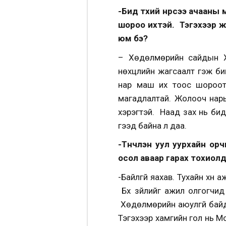
-Бид түүхий нүүрсээ ачаан
шороо ихтэй. Тэгэхээр ж
юм бэ?
– Хөдөлмөрийн сайдын Х
нөхцлийн жагсаалт гэж би
нар маш их тоос шороот
магадлалтай. Жолооч нарын
хэрэгтэй. Наад зах нь бид
гээд байна л даа.
-Түүнчлэн уул уурхайн о
осол аваар гарах тохиолд
-Байлгүй яахав. Тухайн хүн
Бүх зүйлийг ажил олгогчид
Хөдөлмөрийн аюулгүй байдал
Тэгэхээр хамгийн гол нь М