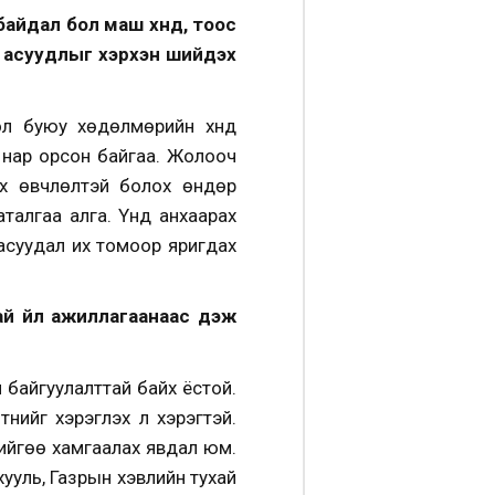
 байдал бол маш хүнд, тоос
н асуудлыг хэрхэн шийдэх
л буюу хөдөлмөрийн хүнд
 нар орсон байгаа. Жолооч
х өвчлөлтэй болох өндөр
талгаа алга. Үүнд анхаарах
 асуудал их томоор яригдах
 үйл ажиллагаанаас үүдэж
н байгуулалттай байх ёстой.
үнийг хэрэглэх л хэрэгтэй.
өрийгөө хамгаалах явдал юм.
ууль, Газрын хэвлийн тухай