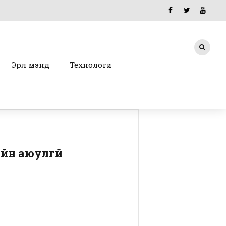
Эрүүл мэнд
Технологи
йн аюулгүй