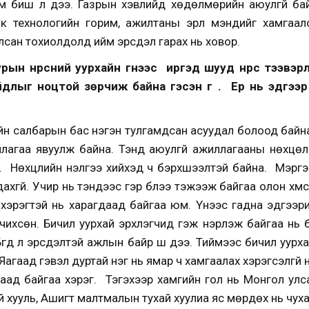
йм биш л дээ. Газрын хэвлийд хөдөлмөрийн аюулгүй бай
к технологийн горим, ажилтаны эрүүл мэндийг хамгаал
лсан тохиолдолд ийм эрсдэл гарах нь ховор.
рын нүүрсний уурхайн гүнээс иргэд шууд нүүрс тээвэ
лыг ноцтой зөрчиж байна гэсэн үг үү. Ер нь эдгээр 
айн салбарын бас нэгэн тулгамдсан асуудал болоод байн
лагаа явуулж байна. Тэнд аюулгүй ажиллагааны нөхцөл 
. Нөхцлийн үнэлгээ хийхэд ч бэрхшээлтэй байна. Мэргэж
хгүй. Учир нь тэндээс гэр бүлээ тэжээж байгаа олон хүмүүс
о хэрэгтэй нь харагдаад байгаа юм. Үүнээс гадна эдгээр
чихсөн. Бичил уурхай эрхлэгчид гэж нэрлэж байгаа нь б
үгд л эрсдэлтэй ажлын байр шүү дээ. Тиймээс бичил уурх
агаад гэвэл дуртай нэг нь ямар ч хамгаалах хэрэгсэлгүй н
гараад байгаа хэрэг. Тэгэхээр хамгийн гол нь Монгол 
й хууль, Ашигт малтмалын тухай хуулиа яс мөрдөх нь чуха