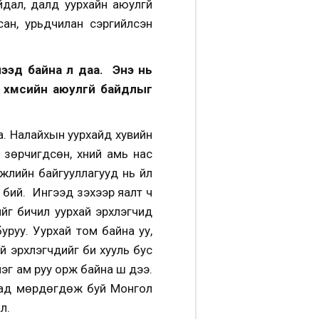
дал, далд уурхайн аюулгүй
сан, урьдчилан сэргийлсэн
рлээд байна л даа. Энэ нь
хүмүүсийн аюулгүй байдлыг
а. Налайхын уурхайд хувийн
зөрчигдсөн, хүний амь нас
лийн байгууллагууд нь үйл
 бий. Ингээд үзэхээр яалт ч
ийг бичил уурхай эрхлэгчид
уруу. Уурхай том байна уу,
ай эрхлэгчдийг би хууль бус
эг ам руу орж байна шүү дээ.
улсад мөрдөгдөж буй Монгол
л.