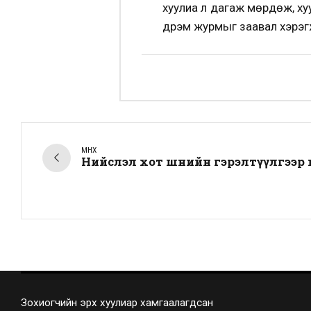
хуулиа л дагаж мөрдөж, ху
дүрэм журмыг заавал хэрэгжү
ӨМНӨХ
Нийслэл хот шөнийн гэрэлтүүлгээр ө
Зохиогчийн эрх хуулиар хамгаалагдсан