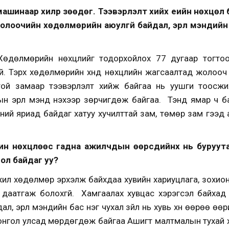
ы машинаар хилрүү зөөдөг. Тээвэрлэлт хийх үеийн нөхцөл
олоочийн хөдөлмөрийн аюулгүй байдал, эрүүл мэндий
өдөлмөрийн нөхцлийг тодорхойлох 77 дугаар тогтоо
й. Тэрхүү хөдөлмөрийн хүнд нөхцлийн жагсаалтад жолооч
ой замаар тээвэрлэлт хийж байгаа нь уушги тоосжи
 эрүүл мэнд үнэхээр зөрчигдөж байгаа. Тэнд ямар ч ба
ний яриад байдаг хатуу хучилттай зам, төмөр зам гээд
рчин нөхцлөөс гадна ажилчдын өөрсдийнх нь буруутай
ол байдаг уу?
 ажил хөдөлмөр эрхэлж байхдаа хувийн хариуцлага, зохио
 даатгаж болохгүй. Хамгаалах хувцас хэрэгсэл байхад тү
, эрүүл мэндийн бас нэг чухал зүйл нь хувь хүн өөрөө ө
онгол улсад мөрдөгдөж байгаа Ашигт малтмалын тухай х