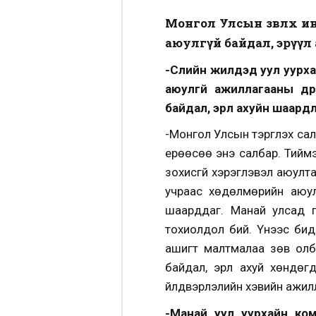
Монгол Улсын зөвлөх и
аюулгүй байдал, эрүүл
-Сүүлийн жилүүдэд уул уу
аюулгүй ажиллагааны дү
байдал, эрүүл ахуйн шаар
-Монгол Улсын тэргүүлэх сал
ерөөсөө энэ салбар. Тиймэ
зохисгүй хэрэглэвэл аюулт
учраас хөдөлмөрийн аюу
шаарддаг. Манай улсад г
тохиолдол бий. Үүнээс би
ашигт малтмалаа зөв олбо
байдал, эрүүл ахуй хөндө
үйлдвэрлэлийн хэвийн ажилл
-Манай уул уурхайн ко