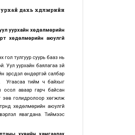
урхай дахь хөдөлмөрийн
д уул уурхайн хөдөлмөрийн
арт хөдөлмөрийн аюулгүй
эх гол тулгуур суурь бааз нь
. Уул уурхайн баялагаа зүй
ийн эрсдэл өндөртэй салбар
. Угаасаа тийм ч байхыг
ы осол аваар гарч байсан
 зөв голидролоор хөгжүүлж
рүүнд хөдөлмөрийн аюулгүй
двэрлэл явагдана. Тиймээс
лтаны хувийн хамгаалах