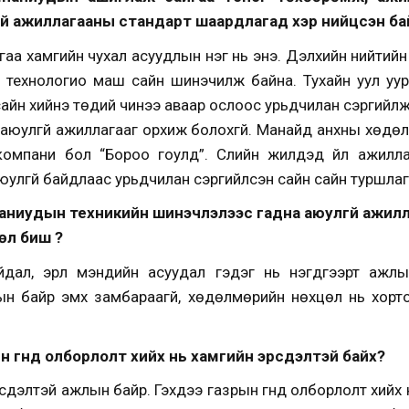
гүй ажиллагааны стандарт шаардлагад хэр нийцсэн ба
гаа хамгийн чухал асуудлын нэг нь энэ. Дэлхийн нийтий
, технологио маш сайн шинэчилж байна. Тухайн уул уу
айн хийнэ төдий чинээ аваар ослоос урьдчилан сэргийлж
аюулгүй ажиллагааг орхиж болохгүй. Манайд анхны хөдө
мпани бол “Бороо гоулд”. Сүүлийн жилүүдэд үйл ажил
улгүй байдлаас урьдчилан сэргийлсэн сайн сайн туршлаг
паниудын техникийн шинэчлэлээс гадна аюулгүй ажилл
л биш үү?
йдал, эрүүл мэндийн асуудал гэдэг нь нэгдүгээрт аж
н байр эмх замбараагүй, хөдөлмөрийн нөхцөл нь хорт
н гүнд олборлолт хийх нь хамгийн эрсдэлтэй байх?
рсдэлтэй ажлын байр. Гэхдээ газрын гүнд олборлолт хийх