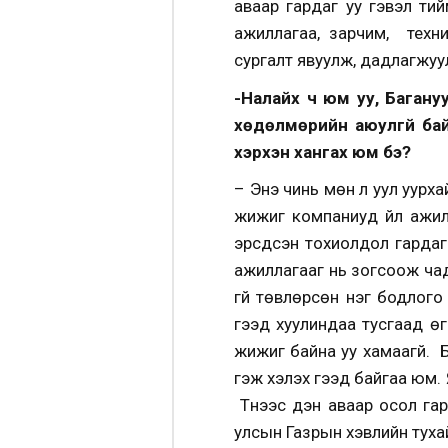
аваар гардаг уу гэвэл ти
ажиллагаа, зарчим, техни
сургалт явуулж, дадлагжуу
-Налайх ч юм уу, Багануу
хөдөлмөрийн аюулгүй байд
хэрхэн хангах юм бэ?
– Энэ чинь мөн л уул уурх
жижиг компаниуд үйл ажил
эрсдсэн тохиолдол гардаг
ажиллагааг нь зогсоож чада
үгүй төвлөрсөн нэг бодлог
гээд хуулиндаа тусгаад өг
жижиг байна уу хамаагүй. Б
гэж хэлэх гээд байгаа юм. Я
Түүнээс үүдэн аваар осол 
улсын Газрын хэвлийн туха