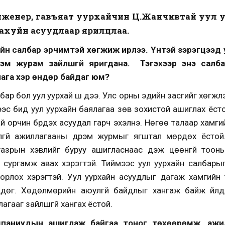
нженер, гавъяат уурхайчин Ц.Жанчивтай уул у
 ахуйн асуудлаар ярилцлаа.
рхайн салбар эрчимтэй хөгжиж ирлээ. Үүнтэй зэрэгцээ
рэм журам зайлшгүй яригдана. Тэгэхээр энэ салб
длага хэр өндөр байдаг юм?
бар бол уул уурхай шүү дээ. Улс орны эдийн засгийг хөгжүүл
эс бид уул уурхайн баялагаа зөв зохистой ашиглах ёстой
ай орчин бүрдэх асуудал гарч эхэлнэ. Нөгөө талаар хамг
лгүй ажиллагааны дүрэм журмыг ягштал мөрдөх ёстой
азрын хэвлийг буруу ашигласнаас үүдэж цөөнгүй тоон
д сургамж авах хэрэгтэй. Тиймээс уул уурхайн салбарыг
рлох хэрэгтэй. Уул уурхайн асуудлыг дагаж хамгийн тү
гддөг. Хөдөлмөрийн аюулгүй байдлыг хангаж байж үйл
агааг зайлшгүй хангах ёстой.
мпаниудын ашиглаж байгаа тоног төхөөрөмж, ажи