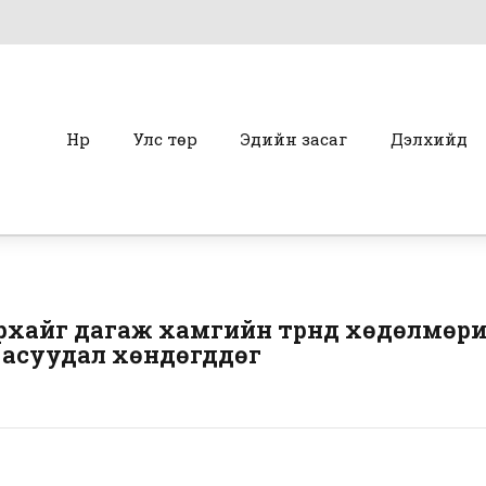
Нүүр
Улс төр
Эдийн засаг
Дэлхийд
хайг дагаж хамгийн түрүүнд хөдөлмөри
йн асуудал хөндөгддөг