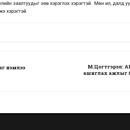
улийн заалтуудыг зөв хэрэглэх хэрэгтэй. Мөн ил, далд у
үх хэрэгтэй.
М.Цогтгэрэл: А
нгө нэмлээ
ашиглах ажлыг б