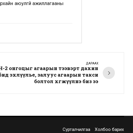
урхайн аюулгүй ажиллагааны
ДАРААХ
Н-2 онгоцыг агаарын тээвэрт дахин
ид эхлүүлье, залуус агаарын такси
болтол хөгжүүлнэ биз ээ
Сурталчилгаа
Холбоо барих