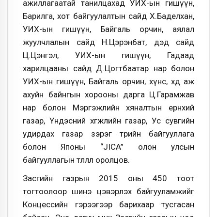
ажиллагаатай танилцахад УИХ-ын гишүүн,
Барилга, хот байгуулалтын сайд Х.Баделхан,
УИХ-ын гишүүн, Байгаль орчин, аялал
жуулчлалын сайд Н.Цэрэнбат, дэд сайд
Ц.Цэнгэл, УИХ-ын гишүүн, Гадаад
харилцааны сайд Д.Цогтбаатар нар болон
УИХ-ын гишүүн, Байгаль орчин, хүнс, хөдөө аж
ахуйн байнгын хорооны дарга Ц.Гарамжав
нар болон Мэргэжлийн хяналтын ерөнхий
газар, Үндэсний хөгжлийн газар, Ус сувгийн
удирдах газар зэрэг төрийн байгууллага
болон Японы “JICA” олон улсын
байгууллагын төлөөлөл оролцов.
Засгийн газрын 2015 оны 450 тоот
тогтоолоор шинэ цэвэрлэх байгууламжийг
Концессийн гэрээгээр барихаар тусгасан