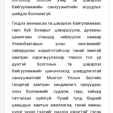
олгохоор болсон учир төв цэвэрлэх
байгууламжийн санхүүжилтийн асуудлыг
шийдэх боломжгүй.
Гэхдээ анхнаасаа төв цэвэрлэх байгуламжаас
гарч буй бохирыг цэвэршүүлж, дулааны
цахилгаан станцид нийлүүлэх замаар
Улаанбаатарын усны хангамжийг
сайжруулах зорилготойгоор танай яамтай
хамтран хэрэгжүүлэхээр төлөвлөсөн төслөө үр
дүнтэй болгохын төв цэвэрлэх
байгууламжийг шинэчлэхэд шаардлагатай
санхүүжилтийг Монгол Улсын Засгийн
газартай хамтран хандивлагч орнуудаас
олох боломжийг судалж, гарц хайхад
татгалзах зүйлгүй. Үүний тулд бидний
цаашдын хамтын ажиллагаа, танай яамны
үүрэг чухал гэдгийг онцлох хэрэгтэй” гэсэн