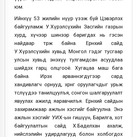
юм.
Ийнхүү 53 жилийн нүүр үзэж буй Цэвэрлэх
байгууламж У.Хүрэлсүхийн Засгийн газрын
хурд, хүчээр шинээр баригдах нь гэсэн
найдвар төрж байна. Ерөнхий сайд
У.Хүрэлсүхийн хувьд Монгол гэдэг тусгаар
улсын хувьд энэхүү тулгамдсан асуудлаа
шийдэх гарц олцгооё. Хугацаа маш бага
байна. Ирэх арваннэгдүгээр сард
хандивлагч орнууд, хөрөнгө оруулагчдыг урьж
төслүүдээ танилцуулъя, сонгон шалгаруулалт
явуулах ажилд яаравчилъя. Ерөнхий сайдын
захирамжаар ажлын хэсгийг байгуулна. Энэ
ажлын хэсгийг УИХ-ын гишүүн, Барилга, хот
байгуулалтын сайд Х.Баделхан ахалж,
нийслэлийн удирдлагууд болон холбогдох