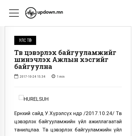
УЛС ТӨР
Төв цэвэрлэх байгууламжийг
шинэчлэх Ажлын хэсгийг
байгуулна
2017-10-24 15:34
1
min
Ерөнхий сайд У.Хүрэлсүх өнөөдөр /2017.10.24/ Төв
цэвэрлэх байгууламжийн үйл ажиллагаатай
танилцлаа. Төв цэвэрлэх байгууламжийн үйл