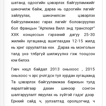
шатанд одоогийн цэвэрлэх байгууламжийг
шинэчилж байж, дараа нь одоогийн лагийг
зайлуулах, шинэчилсэн цэвэрлэх
байгууламжаас гарах лагийг боловсруулах
бол Францын “Артелиа Вилл энд транспорт”
ХХК концессын гэрээний дагуу 25-30
жилийн хугацаанд ашиглахдаа 12-15 жилд
нь хөрөнгө оруулалтаа нөхнө. Дараа нь монголын
талд үнэ төлбөргүй шилжүүлнэ гэж тооцсон
юм билээ.
Гэвч нөхцөл байдал 2013 оныхоос , 2015
оныхоос ч эрс өөрчлөгдсөн тул хурдан хугацаанд
Төв цэвэрлэх байгууламжаа барихын тулд
яаралтайгаар дахин шинээр сонгон
шалгаруулалт явуулах нь зүйтэй гэдэг дээр
Ерөнхий сайд ч, уулзалтад оролцогчид ч