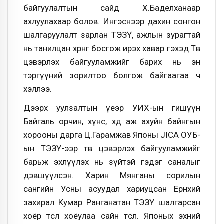
байгуулалтын сайд Х.Баделханаар
ахлуулахаар болов. Ингэснээр дахин сонгон
шалгаруулалт зарлан ТЭЗҮ, ажлын зурагтай
нь танилцан хөрөнгө босгож ирэх хавар гэхэд Төв
цэвэрлэх байгууламжийг барих нь эн
тэргүүний зорилтоо болгож байгаагаа ч
хэллээ.
Дээрх уулзалтын үеэр УИХ-ын гишүүн
Байгаль орчин, хүнс, хөдөө аж ахуйн байнгын
хорооны дарга Ц.Гарамжав Японы JICA ОУБ-
ын ТЭЗҮ-ээр төв цэвэрлэх байгууламжийг
барьж эхлүүлэх нь зүйтэй гэдэг саналыг
дэвшүүлсэн. Харин Мянганы сорилын
сангийн Усны асуудал хариуцсан Ерөнхий
захирал Кумар Ранганатан ТЭЗҮ шалгарсан
хоёр төсөл хоёулаа сайн төсөл. Японых эхний