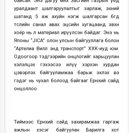
байсан. Энэ дагуу өмнөх Засгийн газрын үед
уралдаант шалгаруулалтыг зарлаж, эхний
шатанд 5 аж ахуйн нэгж шалгарсан бөгөөд
төслийн санал авах эцсийн хугацаанд зөвхөн
хоёр нь л материал ирүүлсэн байдаг. Энэ нь
Японы “JICA” олон улсын байгууллага болон
“Артелиа Вилл энд транспорт” ХХК-иуд юм.
Одоогоор тэдгээрийн онцлогийг харьцуулан
хэлэлцэх гэхээсээ илүү хэрхэн хурдан
цэвэрлэх байгууламжаа барьж эхлэх вэ
гэдэг нь чухал болоод байгааг Ерөнхий сайд
онцоллоо.
Тиймээс Ерөнхий сайд захирамжаа гаргаж
ажлын хэсэг байгуулан Барилга хот