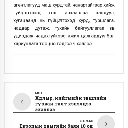
агентлагууд маш хурдтай, чанартайгаар хийж
гүйцэтгэхэд гол анхаарлаа хандуул,
хугацаанд нь гүйцэтгэхэд хурд, туршлага,
чадвар дутаж, тухайн байгууллагаа зөв
удирдаж чадахгүйгээс ажил цалгардуулбал
хариуцлага тооцно гэдгээ ч хэллээ.
ӨМНӨХ
Хөдөлмөр, нийгмийн зөвшлийн
гурван талт хэлэлцээ
эхэллээ
ДАРААХ
Европын хамгийн баян 10 од