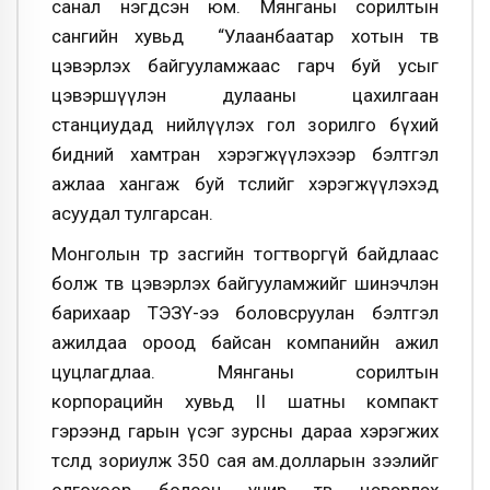
санал нэгдсэн юм. Мянганы сорилтын
сангийн хувьд “Улаанбаатар хотын төв
цэвэрлэх байгууламжаас гарч буй усыг
цэвэршүүлэн дулааны цахилгаан
станциудад нийлүүлэх гол зорилго бүхий
бидний хамтран хэрэгжүүлэхээр бэлтгэл
ажлаа хангаж буй төслийг хэрэгжүүлэхэд
асуудал тулгарсан.
Монголын төр засгийн тогтворгүй байдлаас
болж төв цэвэрлэх байгууламжийг шинэчлэн
барихаар ТЭЗҮ-ээ боловсруулан бэлтгэл
ажилдаа ороод байсан компанийн ажил
цуцлагдлаа. Мянганы сорилтын
корпорацийн хувьд II шатны компакт
гэрээнд гарын үсэг зурсны дараа хэрэгжих
төсөлд зориулж 350 сая ам.долларын зээлийг