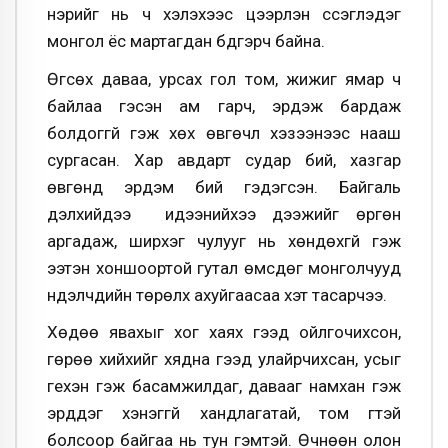
нэрийг нь ч хэлэхээс цээрлэн сүсэглэдэг
монгол ёс мартагдан бүдгэрч байна.
Өгсөх даваа, урсах гол том, жижиг ямар ч
байлаа гэсэн ам гарч, эрдэж бардаж
болдоггүй гэж хөх өвгөчүүл хэзээнээс нааш
сургасан. Хар авдарт судар бий, хазгар
өвгөнд эрдэм бий гэдэгсэн. Байгаль
дэлхийдээ идээнийхээ дээжийг өргөн
аргадаж, ширхэг чулууг нь хөндөхгүй гэж
ээтэн хоншоортой гутал өмсдөг монголчууд
нүүдэлчдийн төрөлх ахуйгаасаа хэт тасарчээ.
Хөдөө явахыг хог хаях гээд ойлгочихсон,
гөрөө хийхийг хядна гээд улайрчихсан, усыг
гүехэн гэж басамжилдаг, давааг намхан гэж
эрддэг хэнэггүй хандлагатай, том үгтэй
болсоор байгаа нь тун гэмтэй. Өчнөөн олон