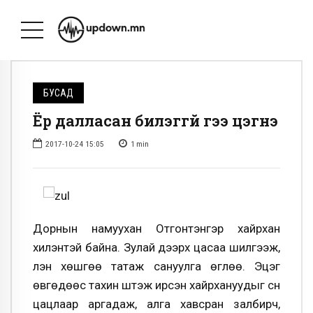
БУСАД
Ёр далласан билэггүй үгээ цэгнэ
2017-10-24 15:05
1
min
Дорнын намуухан Отгонтэнгэр хайрхан
хилэнтэй байна. Зулай дээрх цасаа шилгээж,
үүлэн хөшгөө татаж сануулга өглөө. Эцэг
өвгөдөөс тахин шүтэж ирсэн хайрхануудыг сүүн
цацлаар аргадаж, алга хавсран залбирч,