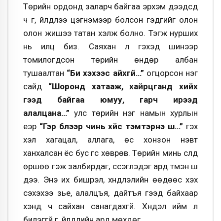
Төрийн ордонд заларч байгаа эрхэм дээдсүүд
ч үг, үйлдлээ цэгнэмээр болсон гэдгийг олон
олон жишээ татан хэлж болно. Тэгж нурших
нь илүүц биз. Саяхан л гэхэд шинээр
томилогдсон төрийн өндөр албан
тушаалтан
“Би үхэхээс айхгүй…”
огцорсон нэг
сайд
“Шоронд хатааж, хайрцганд хийх
гээд байгаа юмуу, гарч ирээд
алалцана…”
улс төрийн нэг намын хурлын
үеэр
“Гэр бүлээр чинь хүйс тэмтэрнэ шүү…”
гэх
үхэл хагацал, аллага, өс хонзон нэвт
ханхалсан ёс бус үгс хөврөв. Төрийн минь сүлд
өршөө гэж залбирдаг, сүсэглэдэг ард түмэн шүү
дээ. Энэ их бишрэл, хүндлэлийн өөдөөс үхэх
сэхэхээ үзье, алалцъя, дайтъя гээд байхаар
хэнд ч сайхан санагдахгүй. Хүндэл ийм л
билэггүй үг, үйлдлийн ард мөхдөг.