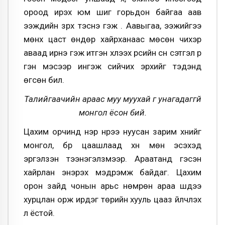
ороод ирэх юм шиг горьдон байгаа аав
ээжүүдийн зүрх тэснэ гэж үү. Аавыгаа, ээжийгээ
мөнх цаст өндөр хайрханаас мөсөн чихэр
аваад ирнэ гэж итгэн хүлээх үрсийн сүүн сэтгэл рүү
үгэн мэсээр ингэж сийчих эрхийг тэдэнд
өгсөн билүү.
Талийгаачийн араас муу муухай үг унагадаггүй
монгол ёсон бий.
Цахим орчинд нэр нүүрээ нуусан зарим хүнийг
монгол, бүр цаашлаад хүн мөн эсэхэд
эргэлзэн тээнэгэлзмээр. Араатанд гэсэн
хайрлан энэрэх мэдрэмж байдаг. Цахим
орон зайд чонын арьс нөмрөн араа шүдээ
хурцлан орж ирдэг төрийн хууль цааз үйлчлэх
л ёстой.