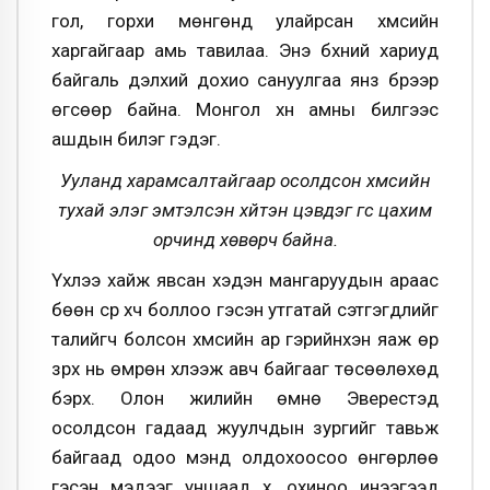
гол, горхи мөнгөнд улайрсан хүмүүсийн
харгайгаар амь тавилаа. Энэ бүхний хариуд
байгаль дэлхий дохио сануулгаа янз бүрээр
өгсөөр байна. Монгол хүн амны билгээс
ашдын билэг гэдэг.
Ууланд харамсалтайгаар осолдсон хүмүүсийн
тухай элэг эмтэлсэн хүйтэн цэвдэг үгс цахим
орчинд хөвөрч байна.
Үхлээ хайж явсан хэдэн мангаруудын араас
бөөн сүр хүч боллоо гэсэн утгатай сэтгэгдлийг
талийгч болсон хүмүүсийн ар гэрийнхэн яаж өр
зүрх нь өмрөн хүлээж авч байгааг төсөөлөхөд
бэрх. Олон жилийн өмнө Эверестэд
осолдсон гадаад жуулчдын зургийг тавьж
байгаад одоо мэнд олдохоосоо өнгөрлөө
гэсэн мэдээг уншаад хүү, охиноо инээгээд