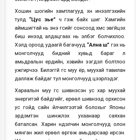
Хошин шогийн хамтлагууд хүн инээлгэхийн
тулд
“Цус үзье”
ч гэж байх шиг. Хамгийн
аймшигтай нь энэ үгсийг сонсоод хүмүүс эвгүйцэх
биш инээд алдацгаах нь элбэг болчихлоо.
Хэлд ороод удаагүй багачууд
“Ална шүү”
гэх нь
монголчууд бидний хувьд бараг л
амьдралын ердийн, хэвийн үзэгдэл болтлоо
ужгирчээ. Билэггүй үгс муу ёр, муухай тавилан
даллаж байдаг тул монголчууд цээрлэдэг.
Хараалын муу үгс шивнэсэн ус хар муухай
энергитэй байдгийг, ерөөл шивнээд орхисон
ус гойд сайн үйлчилгээтэй болохыг Японы
эрдэмтэн шинжлэх ухаанаар саяхан
баталсан. Харин нүүдэлчин монголчууд олон
мянган жил ерөөл өргөж амьдарсаар ирсэн.