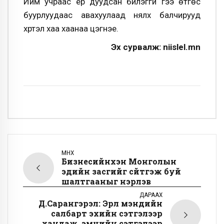
Ийм учраас ёр дуудсан билэггүй үгээ өтгөс
буурлуудаас авахуулаад нялх балчирууд
хүртэл хаа хаанаа цэгнэе.
Эх сурвалж: niislel.mn
ӨМНӨХ
Бизнесийнхэн Монголын
эдийн засгийг сүйтгэж буй
шалтгааныг нэрлэв
ДАРААХ
Д.Сарангэрэл: Эрүүл мэндийн
салбарт эхийн сэтгэлээр
хандаж, эмчийн сэтгэлээр