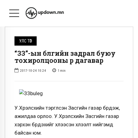
УЛС ТӨР
“33”-ын бүлгийн задрал буюу
тохиролцооны үр дагавар
2017-10-24 10:24
1
min
У.Хүрэлсүхийн тэргүүлсэн Засгийн газар бүрдэж,
ажилдаа орлоо. У.Хүрэлсүхийн Засгийн газар
хэрхэн бүрдэхийг хүлээсэн хүлээлт нийгэмд
байсан юм.