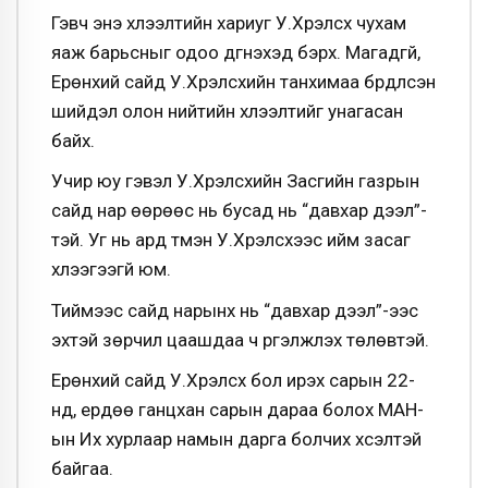
Гэвч энэ хүлээлтийн хариуг У.Хүрэлсүх чухам
яаж барьсныг одоо дүгнэхэд бэрх. Магадгүй,
Ерөнхий сайд У.Хүрэлсүхийн танхимаа бүрдүүлсэн
шийдэл олон нийтийн хүлээлтийг унагасан
байх.
Учир юу гэвэл У.Хүрэлсүхийн Засгийн газрын
сайд нар өөрөөс нь бусад нь “давхар дээл”-
тэй. Уг нь ард түмэн У.Хүрэлсүхээс ийм засаг
хүлээгээгүй юм.
Тиймээс сайд нарынх нь “давхар дээл”-ээс
эхтэй зөрчил цаашдаа ч үргэлжлэх төлөвтэй.
Ерөнхий сайд У.Хүрэлсүх бол ирэх сарын 22-
нд, ердөө ганцхан сарын дараа болох МАН-
ын Их хурлаар намын дарга болчих хүсэлтэй
байгаа.