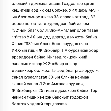
олонхийн дэмжлэг авсан. Гэхдээ тэр хүртэл
хөшигний ард их юм болжээ. УИХ дахь МАН-
ын бүлэг өмнөх шигээ 33-аараа нэг талд, 32-
оороо нөгөө талд хуралдсан байгаа юм.
“32”-ын бүлэг бол Л.Энх-Амгаланг олон таван
үггүйгээр УИХ-ын дэд даргад дэмжсэн байна.
Харин “33”-ын бүлэгт бөөн асуудал үүсчээ.
УИХ-ын гишүүн Ж.Энхбаяр, Т.Аюурсайхан хоёр
өрсөлдсөн байна. Ингээд ганцхан хүний
саналын илүүгээр Ж.Энхбаяр нь нэр
дэвшихээр болжээ. Тэгээд бүлэг рүүгээ оруулж
санал хураалгатал 33-ын бүлгийн найман
гишүүний санал Л.Энх-Амгалан руу явж,
Ж.Энхбаярыг 25 гишүүн л дэмжсэн байна. Тэр
найман гишүүн хэн хэн байсныг тодорхой
болгож чадалгүй тарцгаажээ.