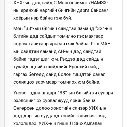
ХНХ-ын дэд сайд С.Мөнгөнчимэг /НАМЗХ-
ны ерөнхий наргийн бичгийн дарга байсан/
хоёрын нэр байна гэж буй.
Мөн “33”-ын бүлгийн сайдтай яаманд “32”-ын
бүлгийн дэд сайдыг томилно гэх маягаар
зөрүүлж тавихаар ярьсан гэж байна. Яг л МАН-
ын сайдтай яаманд АН-ын дэд сайдтай
байна гэдэг шиг юм. Гэхдээ дэд сайдын
тухайд эцсийн шийдлийг Ерөнхий сайд
гаргах бөгөөд сайд болон гишүүдтэй санал
солилцох зарчмаар томилох юм байна.
Үүнээс гадна алдарт “33”-ын бүлгийн хүч суларч
эхэлснийг эх сурвалжууд ярьж байна.
Өнгөрсөн долоо хоногийн сүүлчээр УИХ-ын
дэд даргын суудалд хэнийг тавих вэ гээд
хэлэлцлээ. УИХ-ын гишүүн Л.Энх-Амгалан