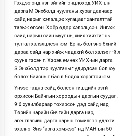
Гэхдээ энд нэг зүйлийг онцлоход УИХ-ын
дарга М.Энхболд чуулганы хуралдаанаар
сайд нарыг хэлэлцэх хугацааг хангалттай
тавьж өгсөн. Хоёр өдөр хэлэлцсэн. Ингэж
сайд нарын сайн мууг нь, хийх хийхгүйг нь
тултал хэлэлцүүлсэн юм. Ер нь бол энэ бүхний
дараа сайд нар хийж чадахгүй бол хэлэх үггүй л
сууна гэсэн үг. Хэрэв өмнөх УИХ-ын дарга
З.Энхболд тэр чуулганыг удирдсан бол юу
болох байсныг бас л бодох хэрэгтэй юм.
Үүнээс гадна сайд болсон гишүүдийн эзгүй
орхисон Байнгын хороодын даргын суудал,
9:6 хувилбараар тохирсон дэд сайд нар,
Төрийн нарийн бичгийн дарга нар,
агентлагийн дарга нарын томилгоо удахгүй
эхэлнэ. Энэ “арга хэмжээ”-нд МАН-ын 50