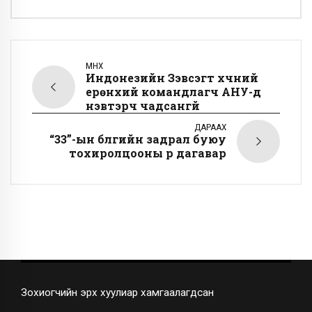
ӨМНӨХ
Индонезийн Зэвсэгт хүчний
ерөнхий командлагч АНУ-д
нэвтэрч чадсангүй
ДАРААХ
“33”-ын бүлгийн задрал буюу
тохиролцооны үр дагавар
Зохиогчийн эрх хуулиар хамгаалагдсан