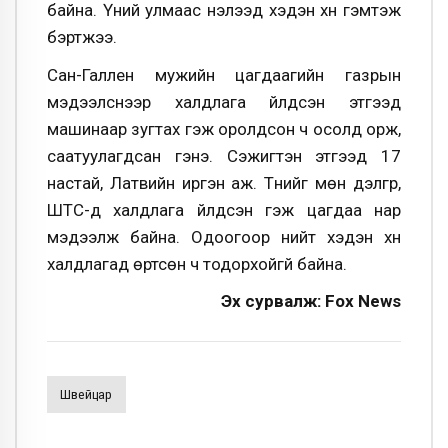
байна. Үүний улмаас нэлээд хэдэн хүн гэмтэж
бэртжээ.
Сан-Галлен мужийн цагдаагийн газрын
мэдээлснээр халдлага үйлдсэн этгээд
машинаар зугтах гэж оролдсон ч осолд орж,
саатуулагдсан гэнэ. Сэжигтэн этгээд 17
настай, Латвийн иргэн аж. Түүнийг мөн дэлгүүр,
ШТС-д халдлага үйлдсэн гэж цагдаа нар
мэдээлж байна. Одоогоор нийт хэдэн хүн
халдлагад өртсөн ч тодорхойгүй байна.
Эх сурвалж: Fox News
Швейцар