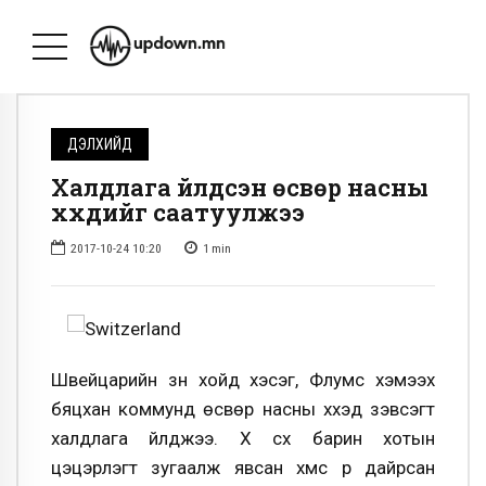
ДЭЛХИЙД
Халдлага үйлдсэн өсвөр насны
хүүхдийг саатуулжээ
2017-10-24 10:20
1
min
Швейцарийн зүүн хойд хэсэг, Флумс хэмээх
бяцхан коммунд өсвөр насны хүүхэд зэвсэгт
халдлага үйлджээ. Хүү сүх барин хотын
цэцэрлэгт зугаалж явсан хүмүүс рүү дайрсан