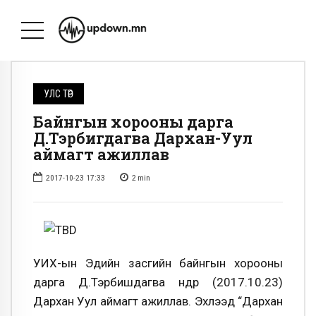
УЛС ТӨР
Байнгын хорооны дарга
Д.Тэрбигдагва Дархан-Уул
аймагт ажиллав
2017-10-23 17:33
2
min
УИХ-ын Эдийн засгийн байнгын хорооны
дарга Д.Тэрбишдагва өнөөдөр (2017.10.23)
Дархан Уул аймагт ажиллав. Эхлээд “Дархан