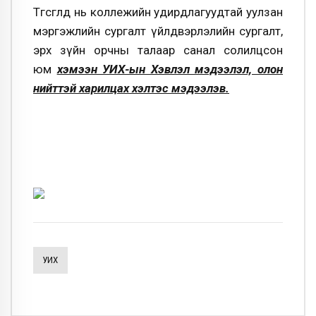
Төгсгөлд нь коллежийн удирдлагуудтай уулзан
мэргэжлийн сургалт үйлдвэрлэлийн сургалт,
эрх зүйн орчны талаар санал солилцсон
юм
хэмээн УИХ-ын Хэвлэл мэдээлэл, олон
нийттэй харилцах хэлтэс мэдээлэв.
УИХ