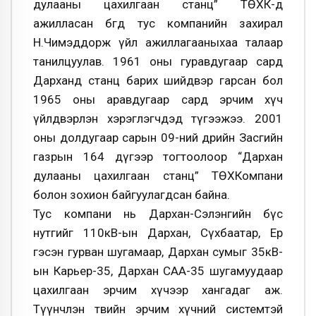
дулааны цахилгаан станц” ТӨХК-д
ажилласан бөгөөд тус компанийн захирал
Н.Чимэддорж үйл ажиллагааныхаа талаар
танилцуулав. 1961 оны гуравдугаар сард
Дарханд станц барих шийдвэр гарсан бол
1965 оны аравдугаар сард эрчим хүч
үйлдвэрлэн хэрэглэгчдэд түгээжээ. 2001
оны долдугаар сарын 09-ний өдрийн Засгийн
газрын 164 дүгээр тогтоолоор “Дархан
дулааны цахилгаан станц” ТӨХКомпани
болон зохион байгуулагдсан байна.
Тус компани нь Дархан-Сэлэнгийн бүс
нутгийг 110кВ-ын Дархан, Сүхбаатар, Ерөө
гэсэн гурван шугамаар, Дархан сумыг 35кВ-
ын Карьер-35, Дархан САА-35 шугамуудаар
цахилгаан эрчим хүчээр хангадаг аж.
Түүнчлэн төвийн эрчим хүчний системтэй