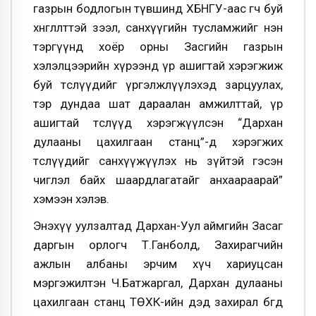
газрын бодлогын түвшинд ХБНГУ-аас өгч буй
хөнгөлөлттэй зээл, санхүүгийн тусламжийг нэн
тэргүүнд хоёр орны Засгийн газрын
хэлэлцээрийн хүрээнд үр ашигтай хэрэгжиж
буй төслүүдийг үргэлжлүүлэхэд зарцуулах,
тэр дундаа шат дараалан амжилттай, үр
ашигтай төслүүд хэрэгжүүлсэн “Дархан
дулааны цахилгаан станц”-д хэрэгжих
төслүүдийг санхүүжүүлэх нь зүйтэй гэсэн
чиглэл байх шаардлагатайг анхаараарай”
хэмээн хэлэв.
Энэхүү уулзалтад Дархан-Уул аймгийн Засаг
даргын орлогч Т.Ганболд, Захирагчийн
ажлын албаны эрчим хүч хариуцсан
мэргэжилтэн Ч.Батжаргал, Дархан дулааны
цахилгаан станц ТӨХК-ийн дэд захирал бөгөөд