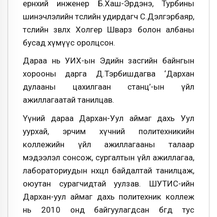
ерөнхий инженер Б.Хаш-Эрдэнэ, Турбины
шинэчлэлийн төслийн удирдагч С.Дэлгэрбаяр,
төслийн зөвлөх Холгер Шварз болон албаны
бусад хүмүүс оролцсон.
Дараа нь УИХ-ын Эдийн засгийн байнгын
хорооны дарга Д.Тэрбишдагва ‘Дархан
дулааны цахилгаан станц’-ын үйл
ажиллагаатай танилцав.
Үүний дараа Дархан-Уул аймаг дахь Уул
уурхай, эрчим хүчний политехникийн
коллежийн үйл ажиллагааны талаар
мэдээлэл сонсож, сургалтын үйл ажиллагаа,
лабораториудын нөхцөл байдалтай танилцаж,
оюутан сурагчидтай уулзав. ШУТИС-ийн
Дархан-уул аймаг дахь политехник коллеж
нь 2010 онд байгуулагдсан бөгөөд тус