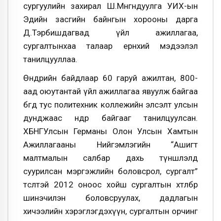
сургуулийн захирал Ш.Мөнгөндуулга УИХ-ын
Эдийн засгийн байнгын хорооны дарга
Д.Тэрбишдагвад үйл ажиллагаа,
сургалтынхаа талаар ерөнхий мэдээлэл
танилцууллаа.
Өнөөдрийн байдлаар 60 гаруй ажилтан, 800-
аад оюутантай үйл ажиллагаа явуулж байгаа
бөгөөд тус политехник коллежийн элсэлт улсын
дунджаас өндөр байгааг танилцуулсан.
ХБНГУлсын Германы Олон Улсын Хамтын
Ажиллагааны Нийгэмлэгийн “Ашигт
малтмалын салбар дахь түншлэлд
суурилсан мэргэжлийн боловсрол, сургалт”
төсөлтэй 2012 оноос хойш сургалтын хөтөлбөр
шинэчилэн боловсруулах, дадлагын
хичээлийн хэрэглэгдэхүүн, сургалтын орчинг