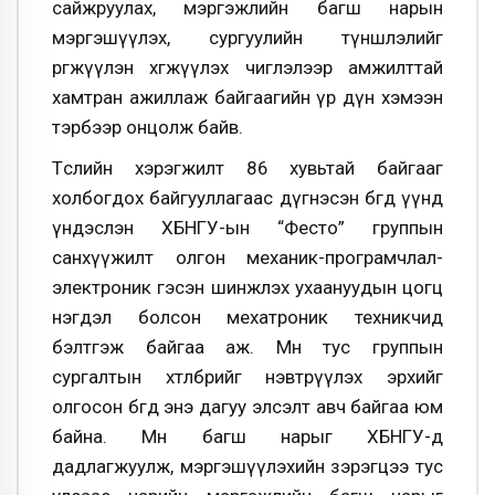
сайжруулах, мэргэжлийн багш нарын
мэргэшүүлэх, сургуулийн түншлэлийг
өргөжүүлэн хөгжүүлэх чиглэлээр амжилттай
хамтран ажиллаж байгаагийн үр дүн хэмээн
тэрбээр онцолж байв.
Төслийн хэрэгжилт 86 хувьтай байгааг
холбогдох байгууллагаас дүгнэсэн бөгөөд үүнд
үндэслэн ХБНГУ-ын “Фесто” группын
санхүүжилт олгон механик-програмчлал-
электроник гэсэн шинжлэх ухаануудын цогц
нэгдэл болсон мехатроник техникчид
бэлтгэж байгаа аж. Мөн тус группын
сургалтын хөтөлбөрийг нэвтрүүлэх эрхийг
олгосон бөгөөд энэ дагуу элсэлт авч байгаа юм
байна. Мөн багш нарыг ХБНГУ-д
дадлагжуулж, мэргэшүүлэхийн зэрэгцээ тус