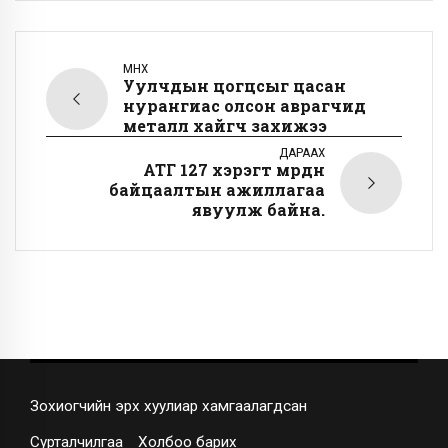
ӨМНӨХ
Уулчдын цогцсыг цасан
нурангиас олсон аврагчид
металл хайгч захижээ
ДАРААХ
АТГ 127 хэрэгт мөрдөн
байцаалтын ажиллагаа
явуулж байна.
Зохиогчийн эрх хуулиар хамгаалагдсан
Сурталчилгаа
Холбоо барих