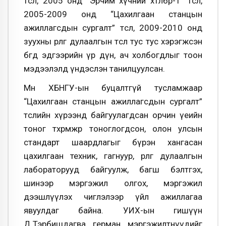
төсөл, 2005 онд “Эрчим хүчний хөтөлбөр-1” төсөл,
2005-2009 онд “Цахилгаан станцын
ажиллагсдын сургалт” төсөл, 2009-2010 онд
зуухны өрлөг дулаалгын төсөл тус тус хэрэгжсэн
бөгөөд эдгээрийн үр дүн, ач холбогдлыг тоон
мэдээлэлд үндэслэн танилцуулсан.
Мөн ХБНГУ-ын буцалтгүй тусламжаар
“Цахилгаан станцын ажиллагсдын сургалт”
төслийн хүрээнд байгуулагдсан орчин үеийн
тоног төхөөрөмжөөр тоноглогдсон, олон улсын
стандарт шаардлагыг бүрэн хангасан
цахилгаан техник, гагнуур, өрлөг дулаалгын
лабораторууд байгуулж, багш бэлтгэх,
шинээр мэргэжил олгох, мэргэжил
дээшлүүлэх чиглэлээр үйл ажиллагаа
явуулдаг байна. УИХ-ын гишүүн
Д.Тэрбишдагва герман мэргэжилтнүүдийг