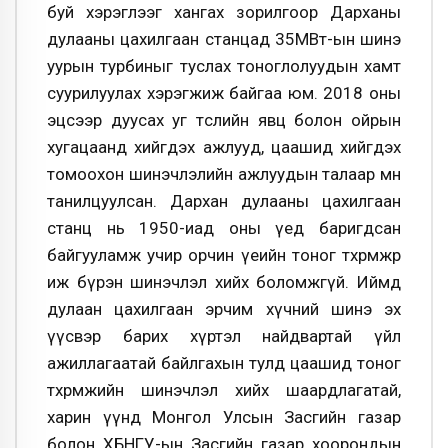
буй хэрэглээг хангах зорилгоор Дарханы
дулааны цахилгаан станцад 35МВт-ын шинэ
уурын турбиныг туслах тоноглолуудын хамт
суурилуулах хэрэгжиж байгаа юм. 2018 оны
эцсээр дуусах уг төслийн явц болон ойрын
хугацаанд хийгдэх ажлууд, цаашид хийгдэх
томоохон шинэчлэлийн ажлуудын талаар мөн
танилцуулсан. Дархан дулааны цахилгаан
станц нь 1950-иад оны үед баригдсан
байгууламж учир орчин үеийн тоног төхөөрөмжөөр
иж бүрэн шинэчлэл хийх боломжгүй. Иймд
дулаан цахилгаан эрчим хүчний шинэ эх
үүсвэр барих хүртэл найдвартай үйл
ажиллагаатай байлгахын тулд цаашид тоног
төхөөрөмжийн шинэчлэл хийх шаардлагатай,
харин үүнд Монгол Улсын Засгийн газар
болон ХБНГУ-ын Засгийн газар хоорондын