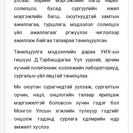
улсаас нарийн мэргэжлийн багш нарыг
солилцох, бусад сургуулийн ижил
мэргэжлийн багш, оюутнуудтай хамтын
ажиллагаа, туршлага, мэдээлэл солилцох
үйл ажиллагааг өргөжүүлэх чиглэлээр
ажиллаж байгаа талаараа танилцуулсан.
Танилцуулга мэдээллийн дараа УИХ-ын
гишүүн Д.Тэрбишдагва Уул уурхай, эрчим
хүчний политехник коллежийн лабораториуд,
сургалын үйл явцтай танилцлаа.
Мөн оюутан сурагчидтай уулзаж, сургалтын
орчин, нөхцөл, онцлогийн талаар ярилцаж
мэргэжилтэй боловсон хүчин гэдэг бол
Монгол Улсын хөгжлийн түлхүүр гэдгийг
онцолж тэдэнд сурлага хөдөлмөрийн өндөр
амжилт хүслээ.