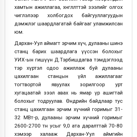
хамтын ажиллагаа, хөнгөлөлттэй зээлийг олгох
чиглэлээр холбогдох байгууллагуудын
дэмжлэг шаардлагатай байгааг уламжилсан
юм.
Дархан-Уул аймагт эрчим хүч, дулааны шинэ
станц барих шаардлага үүссэн болохыг
УИХ-ын гишүүн Д.Тэрбишдагва тэмдэглээд
тэр хүртэл одоо ажиллаж буй дулааны
цахилгаан станцын үйл ажиллагааг
тогтвортой явуулах зорилгоор урт
хугацаатай зээл авах нь ямар үр ашигтай
болохыг тодруулав. Өнөөдрийн байдлаар тус
станц цахилгаан эрчим хүчний горимыг 31-
32 МВт-р, дулааны эрчим хүчний горимыг
2600-2700 тн усыг 9,0 ата даралттай 70-80
хэмээр халааж Дархан-Уул аймгийн