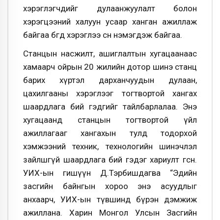
хэрэглэгчдийг дулаанжуулалт болон
хэрэгцээний халуун усаар ханган ажиллаж
байгаа бөгөөд хэрэглээ өсөн нэмэгдэж байгаа.
Станцын насжилт, ашиглалтын хугацаанаас
хамаарч ойрын 20 жилийн дотор шинэ станц
барих хүртэл дарханчуудын дулаан,
цахилгааны хэрэглээг тогтвортой хангах
шаардлага бий гэдгийг тайлбарлалаа. Энэ
хугацаанд станцын тогтвортой үйл
ажиллагааг хангахын тулд тодорхой
хэмжээний техник, технологийн шинэчлэл
зайлшгүй шаардлага бий гэдэг хариулт өгсөн.
УИХ-ын гишүүн Д.Тэрбишдагва “Эдийн
засгийн байнгын хороо энэ асуудлыг
анхаарч, УИХ-ын түвшинд бүрэн дэмжиж
ажиллана. Харин Монгол Улсын Засгийн