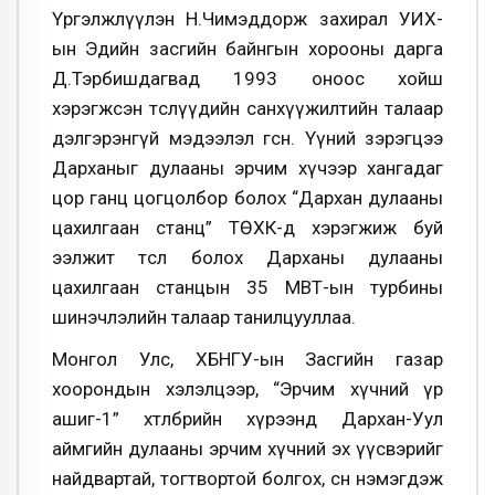
Үргэлжлүүлэн Н.Чимэддорж захирал УИХ-
ын Эдийн засгийн байнгын хорооны дарга
Д.Тэрбишдагвад 1993 оноос хойш
хэрэгжсэн төслүүдийн санхүүжилтийн талаар
дэлгэрэнгүй мэдээлэл өгсөн. Үүний зэрэгцээ
Дарханыг дулааны эрчим хүчээр хангадаг
цор ганц цогцолбор болох “Дархан дулааны
цахилгаан станц” ТӨХК-д хэрэгжиж буй
ээлжит төсөл болох Дарханы дулааны
цахилгаан станцын 35 МВТ-ын турбины
шинэчлэлийн талаар танилцууллаа.
Монгол Улс, ХБНГУ-ын Засгийн газар
хоорондын хэлэлцээр, “Эрчим хүчний үр
ашиг-1” хөтөлбөрийн хүрээнд Дархан-Уул
аймгийн дулааны эрчим хүчний эх үүсвэрийг
найдвартай, тогтвортой болгох, өсөн нэмэгдэж