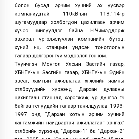
болон бусад эрчим хүчний эх үүсвэр
компаниудтай 110кВ-ын 113,114-р
шугамуудаар холбогдон цахилгаан эрчим
хүчээ нийлүүлдэг байна. Н.Чимэддорж
захирал үргэлжлүүлэн компанийн бүтэц,
хүний нөөц, станцын үндсэн тоноглолын
талаар дэлгэрэнгүй мэдээлэл өгсөн юм.
Түүнчлэн Монгол Улсын Засгийн газар,
ХБНГУ-ын Засгийн газар, ХБНГУ-ын Эдийн
засаг, хамтын ажиллагаа, хөгжлийн яамны
хөтөлбөрүүдийн хүрээнд Дархан дулааны
цахилгаан станцад хэрэгжиж, үр дүнгээ өгч
байгаа төслүүдийн талаар танилцуулав. 1993-
1997 онд “Дархан хотын эрчим хүчний
хангамжийн найдвартай ажиллагааг хангах”
хөтөлбөрийн хүрээнд “Дархан-1” ба “Дархан-2”