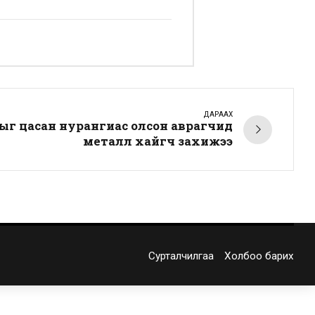
ДАРААХ
г цасан нурангиас олсон аврагчид
металл хайгч захижээ
Сурталчилгаа
Холбоо барих