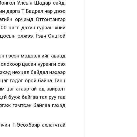
 Монгол Улсын Шадар сайд,
н дарга Т.Бадрал нар үдээс
агийн орчимд Отгонтэнгэр
0 цагт дахин гурван хүний
гцосын олжээ. Гэвч Онцгой
ан гэсэн мэдээллийг аваад
олохоор цасан нуранги үүсэх
эхэд нөхцөл байдал үнэхээр
 цаг гэдэг орой байна. Ганц
м цаг агаартай үед авиралт
гүй бууж байгаа тал руу гаа
ртэж гэмтсэн байлаа гэхэд
лчин Г.Өсөхбаяр ахлагчтай