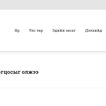
Нүүр
Улс төр
Эдийн засаг
Дэлхийд
огцосыг олжээ