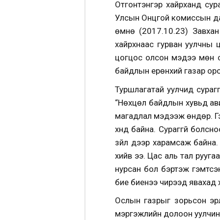
Отгонтэнгэр хайрханд сур
Улсын Онцгой комиссын дар
өмнө (2017.10.23) Завха
хайрхнаас гурван уулчны 
цогцос олсон мэдээ мөн с
байдлын ерөнхий газар оро
Туршлагатай уулчид сураг
“Нөхцөл байдлын хувьд авир
магадлал мэдээж өндөр. Гэ
хүнд байна. Сураггүй болсн
зүйл дээр харамсаж байна.
хийв ээ. Цас аль тал рууга
нурсан бол бэртэж гэмтсэ
бие биенээ чирээд явахад х
Ослын газрыг зорьсон эрл
мэргэжлийн долоон уулчин 