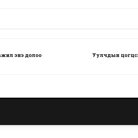
ажил энэ долоо
Уулчдын цогцсы