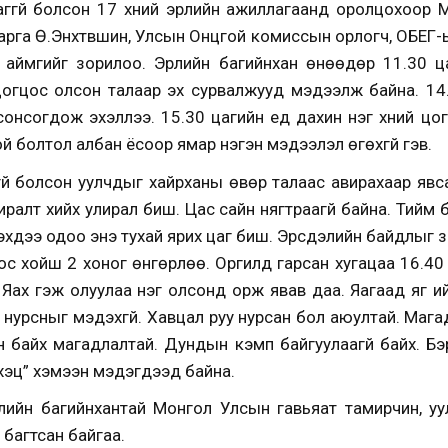
аггүй болсон 17 хүний эрлийн ажиллагаанд оролцохоор
га Ө.Энхтүвшин, Улсын Онцгой комиссын орлогч, ОБЕГ-ы
н аймгийг зорилоо. Эрлийн багийнхан өнөөдөр 11.30 ц
цогцос олсон талаар эх сурвалжууд мэдээлж байна. 14.0
онсогдож эхэллээ. 15.30 цагийн үед дахин нэг хүний цо
й болтол албан ёсоор ямар нэгэн мэдээлэл өгөхгүй гэв.
гүй болсон уулчдыг хайрханы өвөр талаас авирахаар явс
алт хийх улирал биш. Цас сайн нягтраагүй байна. Тийм б
хдээ одоо энэ тухай ярих цаг биш. Эрсдэлийн байдлыг үз
оос хойш 2 хоног өнгөрлөө. Оргилд гарсан хугацаа 16.40
 Яах гэж олуулаа нэг олсонд орж явав даа. Яагаад яг ий
а нурсныг мэдэхгүй. Хавцал руу нурсан бол аюултай. Магад
н байх магадлалтай. Дундын кэмп байгуулаагүй байх. Бэ
эцүү” хэмээн мэдэгдээд байна.
ийн багийнхантай Монгол Улсын гавьяат тамирчин, уу
багтсан байгаа.