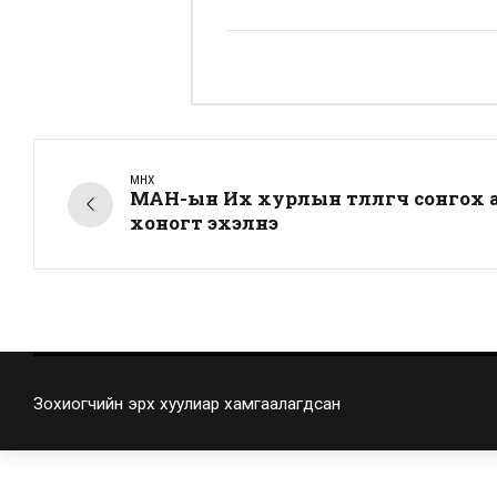
ӨМНӨХ
МАН-ын Их хурлын төлөөлөгч сонгох 
хоногт эхэлнэ
Зохиогчийн эрх хуулиар хамгаалагдсан