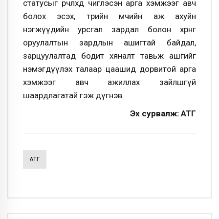
статусыг өөрчлөхөд чиглэсэн арга хэмжээг авч
болох эсэх, төрийн өмчийн аж ахуйн
нэгжүүдийн урсгал зардал болон хөрөнгө
оруулалтын зардлын ашигтай байдал,
зарцуулалтад бодит хяналт тавьж ашгийг
нэмэгдүүлэх талаар цаашид дорвитой арга
хэмжээг авч ажиллах зайлшгүй
шаардлагатай гэж дүгнэв.
Эх сурвалж: АТГ
АТГ