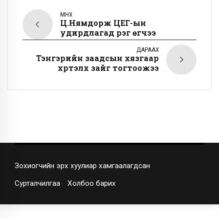
ӨМНӨХ
Ц.Нямдорж ЦЕГ-ын
удирдлагад үүрэг өгчээ
ДАРААХ
Тэнгэрийн заадсын хязгаар
хүртэлх зайг тогтоожээ
Зохиогчийн эрх хуулиар хамгаалагдсан
Сурталчилгаа
Холбоо барих