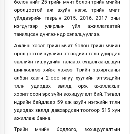
болон нийт 25 төрийн өмчит болон төрийн өмчийн
оролцоотой аж ахуйн нэгж, төрийн өмчит
үйлдвэрийн газрын 2015, 2016, 2017 оны
нэгдүгээр улирлын үйл ажиллагаатай
танилцсан дүнгээ өнөөдөр хэлэлцүүллээ.
Ажлын хэсэг төрийн өмчит болон төрийн өмчийн
оролцоотой хуулийн этгээдийн төлөөлөн удирдах
зөвлөлийн гишүүдийн талаарх судалгаанд дүн
шинжилгээ хийж үзжээ. Төрийн захиргааны
албан хаагч 2-оос илүү хуулийн этгээдийн
төлөөлөн удирдах зөвлөлд орж ажиллахыг
хориглосон эрх зүйн зохицуулалт бий. Тэгвэл
өнөөдрийн байдлаар 59 аж ахуйн нэгжийн төлөөлөн
удирдах зөвлөлд давхардсан тоогоор 515 хүн
ажиллаж байна.
Төрийн өмчийн бодлого, зохицуулалтын