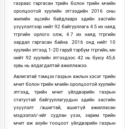
газраас гаргасан төрийн болон төрийн өмчийн
оролцоотой хуулийн этгээдийн 2016 оны
жилийн эцсийн байдлаарх эдийн засгийн
үзүүлэлтээр нийт 92 байгууллага 4.5 их наяд
төгрөгийн орлого олж, 4.7 их наяд төгрөгийн
зардал гаргасан байна. 2016 онд нийт 10
хуулийн этгээд 1-20 гаруй тэрбум төгрөгийн, мөн
нийт 92 хуулийн этгээдээс 42 нь буюу 45,6
хувь нь алдагдалтай ажиллажээ.
Авлигатай тэмцэх газрын ажлын хэсэг төрийн
өмчит болон төрийн өмчийн оролцоотой хуулийн
этгээд, төрийн өмчит үйлдвэрийн газрын
статустай байгууллагуудын эдийн засгийн
үзүүлэлт /ашигтай, ашиггүй ажилласан
мэдээлэл/-ийг судлан үзэх, зарим төрийн
өмчит аж ахуйн тооцоот үйлдвэрийн газрын