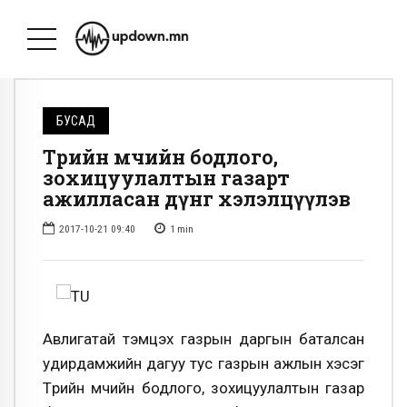
БУСАД
Төрийн өмчийн бодлого,
зохицуулалтын газарт
ажилласан дүнг хэлэлцүүлэв
2017-10-21 09:40
1
min
Авлигатай тэмцэх газрын даргын баталсан
удирдамжийн дагуу тус газрын ажлын хэсэг
Төрийн өмчийн бодлого, зохицуулалтын газар