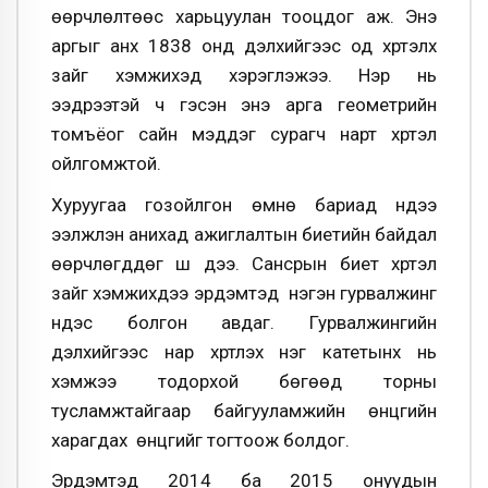
өөрчлөлтөөс харьцуулан тооцдог аж. Энэ
аргыг анх 1838 онд дэлхийгээс од хүртэлх
зайг хэмжихэд хэрэглэжээ. Нэр нь
ээдрээтэй ч гэсэн энэ арга геометрийн
томъёог сайн мэддэг сурагч нарт хүртэл
ойлгомжтой.
Хуруугаа гозойлгон өмнө бариад нүдээ
ээлжлэн анихад ажиглалтын биетийн байдал
өөрчлөгддөг шүү дээ. Сансрын биет хүртэл
зайг хэмжихдээ эрдэмтэд нэгэн гурвалжинг
үндэс болгон авдаг. Гурвалжингийн
дэлхийгээс нар хүртлэх нэг катетынх нь
хэмжээ тодорхой бөгөөд торны
тусламжтайгаар байгууламжийн өнцгийн
харагдах өнцгийг тогтоож болдог.
Эрдэмтэд 2014 ба 2015 онуудын