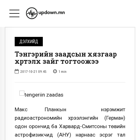
ДЭЛХИЙД
Тэнгэрийн заадсын хязгаар
хүртэлх зайг тогтоожээ
2017-10-21 09:45
1
min
Макс Планкын нэрэмжит
радиоастрономийн хүрээлэнгийн (Герман)
одон орончид ба Харвард-Смитсоны төвийн
астрофизикчид (АНУ) нарнаас эсрэг тал