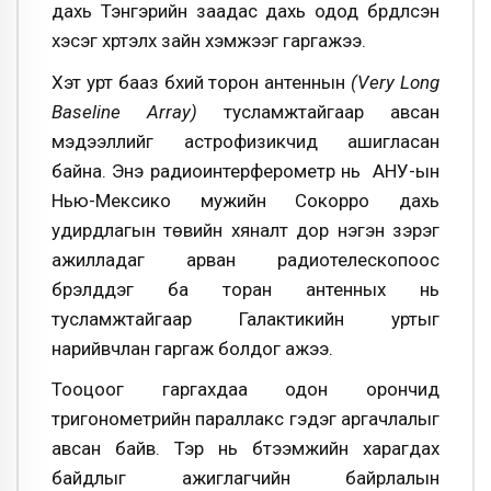
дахь Тэнгэрийн заадас дахь одод бүрдүүлсэн
хэсэг хүртэлх зайн хэмжээг гаргажээ.
Хэт урт бааз бүхий торон антеннын
(Very Long
Baseline Array)
тусламжтайгаар авсан
мэдээллийг астрофизикчид ашигласан
байна. Энэ радиоинтерферометр нь АНУ-ын
Нью-Мексико мужийн Сокорро дахь
удирдлагын төвийн хяналт дор нэгэн зэрэг
ажилладаг арван радиотелескопоос
бүрэлддэг ба торан антенных нь
тусламжтайгаар Галактикийн уртыг
нарийвчлан гаргаж болдог ажээ.
Тооцоог гаргахдаа одон орончид
тригонометрийн параллакс гэдэг аргачлалыг
авсан байв. Тэр нь бүтээмжийн харагдах
байдлыг ажиглагчийн байрлалын