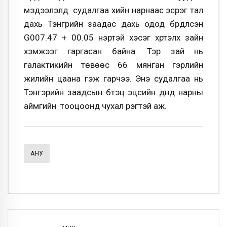
мэдээлэлд судалгаа хийн нарнаас эсрэг тал
дахь Тэнгрийн заадас дахь одод бүрдүүлсэн
G007.47 + 00.05 нэртэй хэсэг хүртэлх зайн
хэмжээг гаргасан байна. Тэр зай нь
галактикийн төвөөс 66 мянган гэрлийн
жилийн цаана гэж гарчээ. Энэ судалгаа нь
Тэнгэрийн заадсын бүтэц эцсийн дүнд нарны
аймгийн тооцоонд чухал үүрэгтэй аж.
АНУ