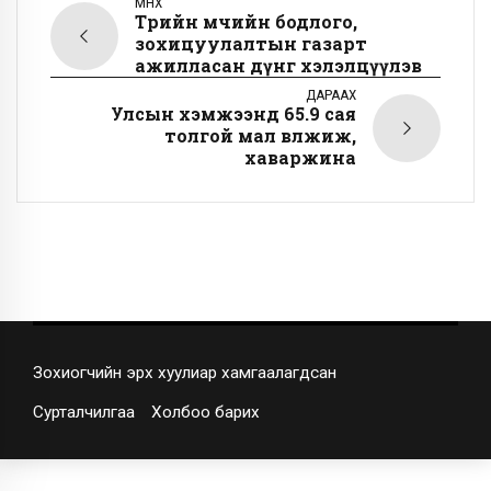
ӨМНӨХ
Төрийн өмчийн бодлого,
зохицуулалтын газарт
ажилласан дүнг хэлэлцүүлэв
ДАРААХ
Улсын хэмжээнд 65.9 сая
толгой мал өвөлжиж,
хаваржина
Зохиогчийн эрх хуулиар хамгаалагдсан
Сурталчилгаа
Холбоо барих