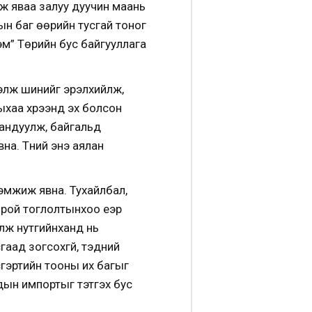
ьж яваа залуу дуучин маань
ын баг өөрийн тусгай тоног
эм” Төрийн бус байгууллага
гэлж шинийг эрэлхийлж,
ыхаа хүрээнд эх болсон
хандуулж, байгальд
а. Түүний энэ аялан
эмжиж явна. Тухайлбал,
 орой тоглолтынхоо үеэр
үүлж нутгийнханд нь
гаад зогсохгүй, тэдний
сгэртийн тооны их багыг
адын импортыг тэтгэх бус