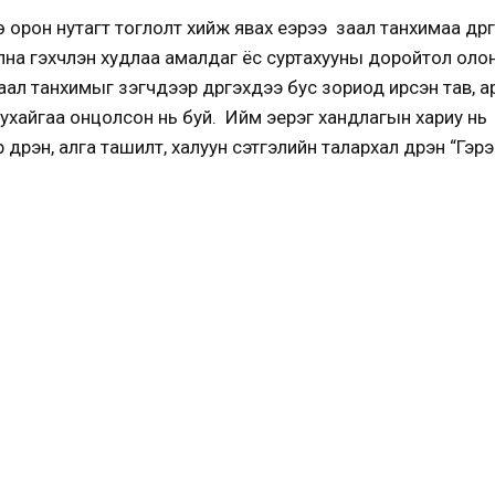
 орон нутагт тоглолт хийж явах үеэрээ заал танхимаа дүүрг
лна гэхчлэн худлаа амалдаг ёс суртахууны доройтол ол
ал танхимыг үзэгчдээр дүүргэхдээ бус зориод ирсэн тав, ар
эг тухайгаа онцолсон нь буй. Ийм эерэг хандлагын хариу нь
дүүрэн, алга ташилт, халуун сэтгэлийн талархал дүүрэн “Гэ