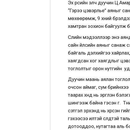
Эх үрсийн элч дуучин Ц.Ама
“Гэрээ цэвэрлье” аяныг са
мөхөөрөмж, 9 хүний бүрэлдэ
хамтран зохион байгуулж б
Сүүлийн мэдээллээр энэ ая
сайн үйлсийн аяныг санаж с
байгаль дэлхийгээ хайрлах
хаягдсан хог хаягдлыг цэвэ
тоглолтыг орон нутгийн у
Дуучин маань аялан тоглол
очсон аймаг, сум бүрийнхээ
таарах хүнд нь эргүүлэн бэл
шингээж байна гэсэн үг. Тү
сэтгэл зүрхэнд нь хүрсэн ү
гэхээсээ илүүтэй сүлдтэй т
дотооддоо, нутагтаа аль б