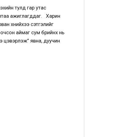
эхийн тулд гар утас
онтаа ажиглагддаг. Харин
ван хүнийхээ сэтгэлийг
 очсон аймаг сум бүрийнх нь
рээ цэвэрлэж” явна, дуучин