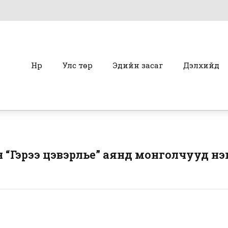
Нүүр
Улс төр
Эдийн засаг
Дэлхийд
 “Гэрээ цэвэрлье” аянд монголчууд н