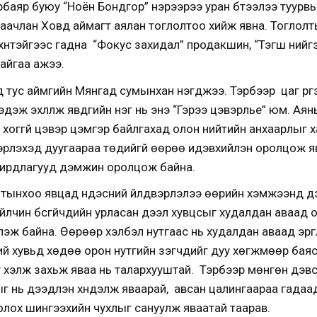
рбаяр буюу “Ноён Бондгор” нэрээрээ уран бүтээлээ туурв
наачлан Ховд аймагт аялан тоглолтоо хийж явна. Тоглолт
хүүнтэйгээс гадна “Фокус захидал” продакшин, “Тэгш нийг
айгаа ажээ.
нд тус аймгийн Мянгад сумынхан нэгджээ. Тэрбээр цаг үр
эдэж эхлүүлж явдгийн нэг нь энэ “Гэрээ цэвэрлье” юм. Аян
, хоггүй цэвэр цэмгэр байлгахад олон нийтийн анхаарлыг 
рлэхэд дуугаараа төдийгүй өөрөө идэвхийлэн оролцож явн
дирдлагууд дэмжин оролцож байна.
тынхоо явцад үндэсний үйлдвэрлэлээ өөрийн хэмжээнд д
 үйлчин бүсгүйчүүдийн урласан дээл хувцсыг худалдан аваад
эглэж байна. Өөрөөр хэлбэл нутгаас нь худалдан аваад эрг
үний хувьд хөдөө орон нутгийн үзэгчдийг дуу хөгжмөөр баяс
гийг хэлж захьж яваа нь талархууштай. Тэрбээр мөнгөн дэв
алыг нь дээдлэн хүндэлж яваарай, авсан цалингаараа гада
олох шингээхийн чухлыг сануулж яваатай таарав.