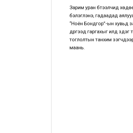
Зарим уран бүтээлчид хөдөө
бэлэглэнэ, гадаадад аялуу
“Ноён Бондгор”-ын хувьд за
дүүргээд гаргахыг илүүд үзд
тоглолтын танхим үзэгчдээр 
маань.