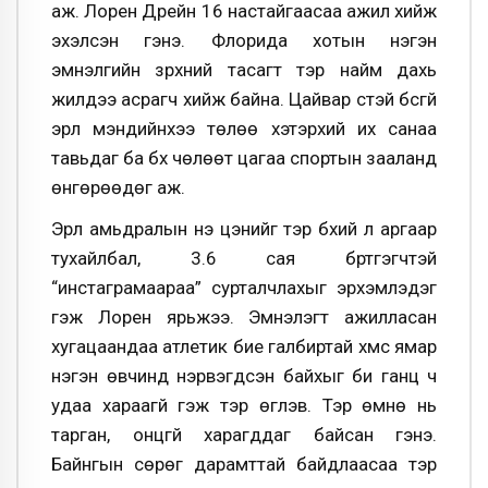
аж. Лорен Дрейн 16 настайгаасаа ажил хийж
эхэлсэн гэнэ. Флорида хотын нэгэн
эмнэлгийн зүрхний тасагт тэр найм дахь
жилдээ асрагч хийж байна. Цайвар үстэй бүсгүй
эрүүл мэндийнхээ төлөө хэтэрхий их санаа
тавьдаг ба бүх чөлөөт цагаа спортын зааланд
өнгөрөөдөг аж.
Эрүүл амьдралын үнэ цэнийг тэр бүхий л аргаар
тухайлбал, 3.6 сая бүртгэгчтэй
“инстаграмаараа” сурталчлахыг эрхэмлэдэг
гэж Лорен ярьжээ. Эмнэлэгт ажилласан
хугацаандаа атлетик бие галбиртай хүмүүс ямар
нэгэн өвчинд нэрвэгдсэн байхыг би ганц ч
удаа хараагүй гэж тэр өгүүлэв. Тэр өмнө нь
тарган, онцгүй харагддаг байсан гэнэ.
Байнгын сөрөг дарамттай байдлаасаа тэр