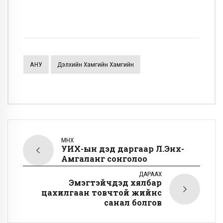
АНУ
Дэлхийн Хамгийн Хамгийн
ӨМНӨХ
УИХ-ын дэд даргаар Л.Энх-
Амгаланг сонголоо
ДАРААХ
Эмэгтэйчүүдэд хялбар
цахилгаан товчтой жийнс
санал болгов