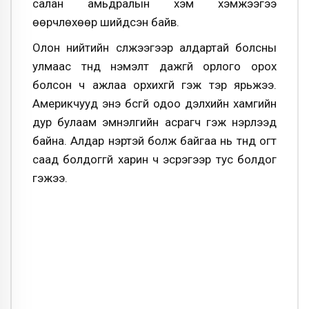
салан амьдралын хэм хэмжээгээ
өөрчлөхөөр шийдсэн байв.
Олон нийтийн сүлжээгээр алдартай болсны
улмаас түүнд нэмэлт дажгүй орлого орох
болсон ч ажлаа орхихгүй гэж тэр ярьжээ.
Америкчууд энэ бүсгүй одоо дэлхийн хамгийн
дур булаам эмнэлгийн асрагч гэж нэрлээд
байна. Алдар нэртэй болж байгаа нь түүнд огт
саад болдоггүй харин ч эсрэгээр тус болдог
гэжээ.