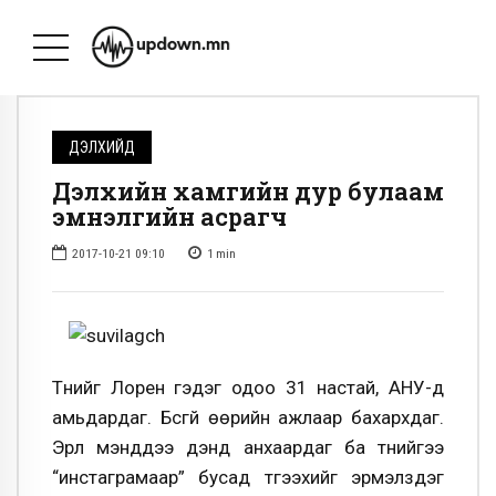
ДЭЛХИЙД
Дэлхийн хамгийн дур булаам
эмнэлгийн асрагч
2017-10-21 09:10
1
min
Түүнийг Лорен гэдэг одоо 31 настай, АНУ-д
амьдардаг. Бүсгүй өөрийн ажлаар бахархдаг.
Эрүүл мэнддээ дэндүү анхаардаг ба түүнийгээ
“инстаграмаар” бусад түгээхийг эрмэлздэг