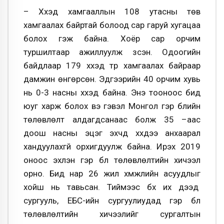
– Хүүхэд хамгааллын 108 утасны төв
хамгаалах байртай болоод сар гаруй хугацаа
болох гэж байна. Хоёр сар орчим
туршилтаар ажиллуулж үзсэн. Одоогийн
байдлаар 179 хүүхэд түр хамгаалах байраар
дамжин өнгөрсөн. Эдгээрийн 40 орчим хувь
нь 0-3 насны хүүхэд байна. Энэ тооноос бид
юуг харж болох вэ гэвэл Монгол гэр бүлийн
төлөвлөлт алдагдсанаас болж 35 –аас
доош насны эцэг эхчүүд хүүхдээ анхаарал
хандуулахгүй орхигдуулж байна. Ирэх 2019
оноос эхлэн гэр бүл төлөвлөлтийн хичээл
орно. Бид нар 26 жил хүмүүжлийн асуудлыг
хойш нь тавьсан. Тиймээс бүх их дээд
сургууль, ЕБС-ийн сургуулиудад гэр бүл
төлөвлөлтийн хичээлийг сургалтын