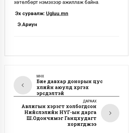
хөтөлбөрт нэмэхээр ажиллаж байна.
Эх сурвалж:
Ugluu.mn
Э.Ариун
ӨМНӨХ
Бие давхар донорын цус
үхлийн аюулд хүргэх
эрсдэлтэй
ДАРААХ
Авлигын хэрэгт холбогдсон
Нийслэлийн НҮГ-ын дарга
Ш.Одончимэг Ганцхудагт
хоригджээ