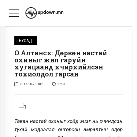
БУСАД
О.Алтансүх: Дөрвөн настай
охиныг жил гаруйн
хугацаанд хүчирхийлсэн
тохиолдол гарсан
2017-10-20 10:13
1
min
Таван настай охиныг хойд эцэг нь хүчиндсэн
тухай мэдээлэл өнгөрсөн амралтын өдөр