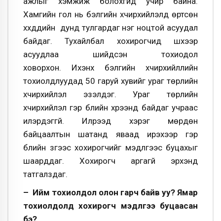
ажлыг хэмжиж болохгүйд учир байна.
Хамгийн гол нь бэлгийн хүчирхийлэлд өртсөн
хүүхдүүдийн дунд тулгардаг нэг ноцтой асуудал
байдаг. Тухайлбал хохирогчид шүүхээр
асуудлаа шийдсэн тохиодол
ховорхон. Ихэнх бэлгийн хүчирхийллийн
тохиолдлуудад 50 гаруй хувийг ураг төрлийн
хүчирхийлэл эзэлдэг. Ураг төрлийн
хүчирхийлэл гэр бүлийн хүрээнд байдаг учраас
илэрдэггүй. Илрээд хэрэг мөрдөн
байцаалтын шатанд яваад ирэхээр гэр
бүлийн зүгээс хохирогчийг мэдүүлгээс буцахыг
шаарддаг. Хохирогч аргагүй эрхэнд
татгалздаг.
– Ийм тохиолдол олон гарч байв уу? Ямар
тохиолдолд хохирогч мэдүүлгээ буцаасан
бэ?