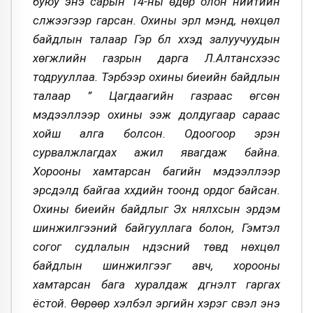
буюу энэ сарын 14-ны өдөр олон нийтийн
сүлжээгээр гарсан. Охины эрүүл мэнд, нөхцөл
байдлын талаар Гэр бүл хүүхэд залуучуудын
хөгжлийн газрын дарга Л.Алтансүхээс
тодрууллаа. Тэрбээр охины биеийн байдлын
талаар ” Цагдаагийн газраас өгсөн
мэдээллээр охины ээж долдугаар сараас
хойш алга болсон. Одоогоор эрэн
сурвалжлагдах ажил явагдаж байна.
Хорооны хамтарсан багийн мэдээллээр
эрсдэлд байгаа хүүхдийн тоонд ордог байсан.
Охины биеийн байдлыг Эх нялхсын эрдэм
шинжилгээний байгууллага болон, Гэмтэл
согог судлалын үндэсний төвд нөхцөл
байдлын шинжилгээг авч, хорооны
хамтарсан бага хуралдаж дүгнэлт гаргах
ёстой. Өөрөөр хэлбэл эрүүгийн хэрэг үүсвэл энэ