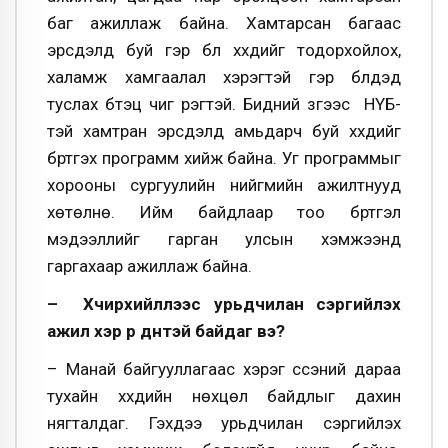
баг ажиллаж байна. Хамтарсан багаас
эрсдэлд буй гэр бүл хүүхдийг тодорхойлох,
халамж хамгаалал хэрэгтэй гэр бүлүүдэд
туслах бүтэц чиг үүрэгтэй. Бидний зүгээс НҮБ-
тэй хамтран эрсдэлд амьдарч буй хүүхдийг
бүртгэх программ хийж байна. Уг программыг
хорооны сургуулийн нийгмийн ажилтнууд
хөтөлнө. Ийм байдлаар тоо бүртгэл
мэдээллийг гарган улсын хэмжээнд
гаргахаар ажиллаж байна.
– Хүчирхийллээс урьдчилан сэргийлэх
ажил хэр үр дүнтэй байдаг вэ?
– Манай байгууллагаас хэрэг үүссэний дараа
тухайн хүүхдийн нөхцөл байдлыг дахин
нягталдаг. Гэхдээ урьдчилан сэргийлэх