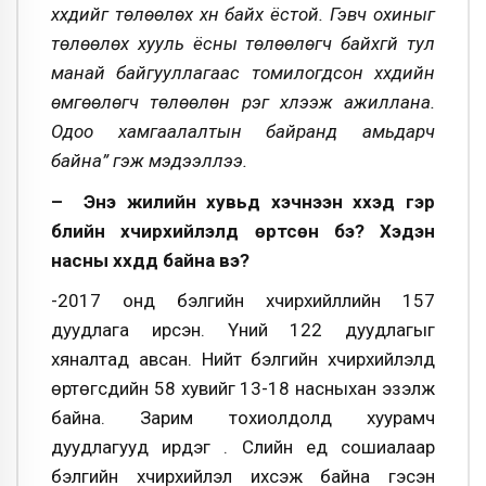
хүүхдийг төлөөлөх хүн байх ёстой. Гэвч охиныг
төлөөлөх хууль ёсны төлөөлөгч байхгүй тул
манай байгууллагаас томилогдсон хүүхдийн
өмгөөлөгч төлөөлөн үүрэг хүлээж ажиллана.
Одоо хамгаалалтын байранд амьдарч
байна” гэж мэдээллээ.
– Энэ жилийн хувьд хэчнээн хүүхэд гэр
бүлийн хүчирхийлэлд өртсөн бэ? Хэдэн
насны хүүхдүүд байна вэ?
-2017 онд бэлгийн хүчирхийллийн 157
дуудлага ирсэн. Үүний 122 дуудлагыг
хяналтад авсан. Нийт бэлгийн хүчирхийлэлд
өртөгсдийн 58 хувийг 13-18 насныхан эзэлж
байна. Зарим тохиолдолд хуурамч
дуудлагууд ирдэг . Сүүлийн үед сошиалаар
бэлгийн хүчирхийлэл ихсэж байна гэсэн