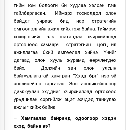
тийм юм болоогүй би худлаа хэлсэн гэж
тайлбарласан. Иймэрхүү тохиолдол олон
байдаг учраас бид нар стратегийн
өмгөөлөллийн ажил хийх гэж байна. Тиймээс
хохирогчийг аль шатандаа хүчирхийлэлд
өртсөнөөс хамаарч стратегийн цогц үйл
ажиллагаа бүхий өмгөөлөл хийнэ. Үүнийг
дагаад олон хууль журамд өөрчлөгдөх
байх. Дэлхийн зөн олон улсын
байгууллагатай хамтран “Хүүхэд бүрт” нэртэй
аппликейшн гаргасан. Энэ аппликейшнээр
дамжуулан хүүхдүүдийг хүчирхийлэлд өртөхөөс
урьдчилан сэргийлж эцэг эхчүүдэд таниулах
ажлыг хийж байна.
– Хамгаалах байранд одоогоор хэдэн
хүүхэд байна вэ?