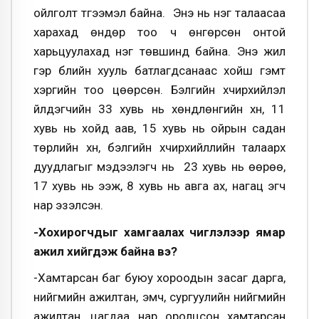
ойлголт түгээмэл байна. Энэ нь нэг талаасаа
харахад өндөр тоо ч өнгөрсөн онтой
харьцуулахад нэг төвшинд байна. Энэ жил
гэр бүлийн хууль батлагдсанаас хойш гэмт
хэргийн тоо цөөрсөн. Бэлгийн хүчирхийлэл
үйлдэгчийн 33 хувь нь хөндлөнгийн хүн, 11
хувь нь хойд аав, 15 хувь нь ойрын садан
төрлийн хүн, бэлгийн хүчирхийллийн талаарх
дуудлагыг мэдээлэгч нь 23 хувь нь өөрөө,
17 хувь нь ээж, 8 хувь нь авга ах, нагац эгч
нар эзэлсэн.
-Хохирогчдыг хамгаалах чиглэлээр ямар
ажил хийгдэж байна вэ?
-Хамтарсан баг буюу хороодын засаг дарга,
нийгмийн ажилтан, эмч, сургуулийн нийгмийн
ажилтан, цагдаа нар оролцсон хамтарсан