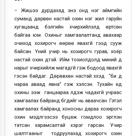
– Жишээ дурдахад энэ онд нэг аймгийн
суманд дөрвөн настай охин нэг жил гаруйн
хугацаанд бэлгийн хүчирхийлэлд өртсөн
байгаа юм. Охиныг хамгаалалтанд авахаар
очиход хохирогч өөрөө явахгүй гээд сууж
байсан. Үүний учир нь хохирогч гурав, хоёр
настай охин дүүтэй. Ийм тохиолдолд миний дүү
нарыг хүчирхийлж магадгүй гэж бодоод явахгүй
гэсэн байдаг. Дөрөвхөн настай хүүхэд “би дүү
нараа аваад явна” гэж хэлсэн. Тухайн үед
охины ээж ганцаараа үлдэж чадахгүй учраас
хамгаалах байранд бүгдийг нь аваачсан. Гэтэл
хамгаалах байранд хоносны дараа хохирогч
охин мэдүүлгээсээ буцаж гомдлоо эргүүлэн
татсан харамсалтай хэрэг гарсан. Учир
шалтгааныг тодруулахад хохирогч охин