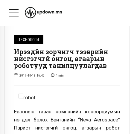
ТЕХНОЛОГИ
Ирээдүйн зорчигч тээврийн
нисгэгчгүй онгоц, агаарын
роботууд танилцуулагдав
2017-10-19 16:45
1
min
Европын таван компанийн консорциумын
нэгдэл болох Британийн “Neva Aerospace”
Парист нисгэгчгүй онгоц, агаарын робот