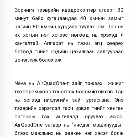
Зорчигч тээврийн квадрокоптер агаарт 30
минут байх хугацаандаа 40 км-ын замыг
цагийн 80 км-ын хурдаар туулах юм. Тэр нь
их хотын нэг хсгээс нөгөөд нь хүрэхэд л
хангалтай. Аппарат нь тээш эгц хөөрөх
бөгөөд түүнийг ердийн цахилгаан залгуураас
цэнэглэж болох аж.
Neva нь AirQuadOne-г зайг тэжээх жижиг
төхөөрөмжөөр тоноглох боломжтой гэв. Тэр
нь эргээд нислэгийн зайг уртасгана. Энэ
тээврийн хэрэгсэл гарч ирвэл түүнийг хөнгөн
онгоцны гэх ангилалд оруулах ажээ.
AirQuadOne загвар нь “нисдэг машинуудыг
бүтээх мажлынх нь зөвхөн нэг хэсэг болж