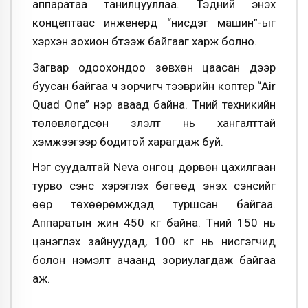
аппаратаа танилцууллаа. Тэдний энэхүү
концептаас инженерүүд “нисдэг машин”-ыг
хэрхэн зохион бүтээж байгааг харж болно.
Загвар одоохондоо зөвхөн цаасан дээр
буусан байгаа ч зорчигч тээврийн коптер “Air
Quad One” нэр аваад байна. Түүний техникийн
төлөвлөгдсөн үзүүлэлт нь хангалттай
хэмжээгээр бодитой харагдаж буй.
Нэг суудалтай Neva онгоц дөрвөн цахилгаан
турво сэнс хэрэглэх бөгөөд энэхүү сэнсийг
өөр төхөөрөмжүүдэд туршсан байгаа.
Аппаратын жин 450 кг байна. Түүний 150 нь
цэнэглэх зайнуудад, 100 кг нь нисгэгчид
болон нэмэлт ачаанд зориулагдаж байгаа
аж.