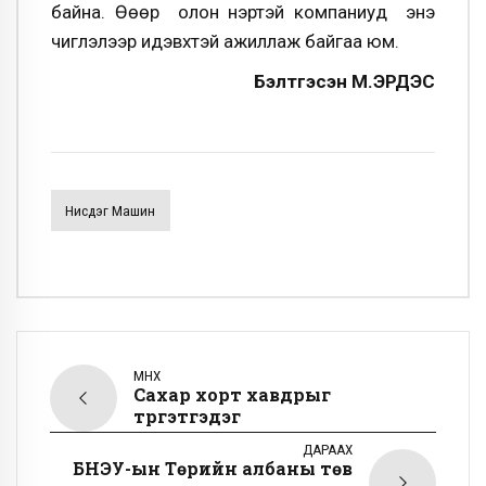
байна. Өөөр олон нэртэй компаниуд энэ
чиглэлээр идэвхтэй ажиллаж байгаа юм.
Бэлтгэсэн М.ЭРДЭС
Нисдэг Машин
ӨМНӨХ
Сахар хорт хавдрыг
түргэтгэдэг
ДАРААХ
БНЭУ-ын Төрийн албаны төв