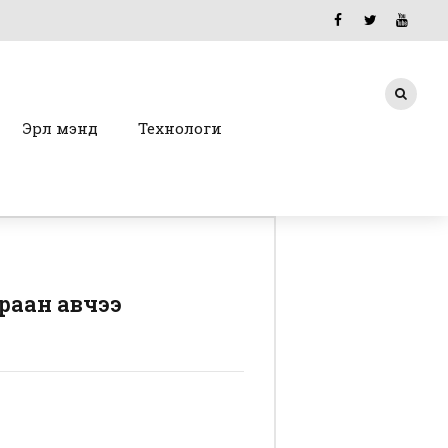
Эрүүл мэнд
Технологи
раан авчээ