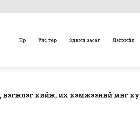
Нүүр
Улс төр
Эдийн засаг
Дэлхийд
 нэгжлэг хийж, их хэмжээний мөнгө ху