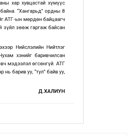
баны хар хувцастай хүмүүс
байна. “Хангарьд” ордны 8
йг АТГ-ын мөрдөн байцаагч
й зүйл зөөж гаргаж байсан
эхээр Нийслэлийн Нийтлэг
Чухам хэнийг баривчилсан
овч мэдээлэл өгсөнгүй. АТГ
нь барив уу, “тул” байв уу,
Д.ХАЛИУН