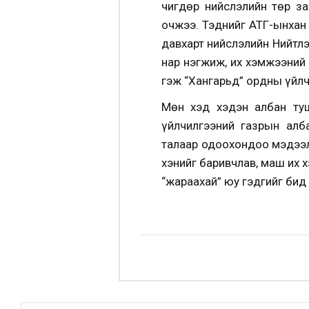
Өчигдөр нийслэлийн төр з
очжээ. Тэднийг АТГ-ынхан
давхарт нийслэлийн Нийтл
нар нэгжиж, их хэмжээний
гэж “Хангарьд” ордны үйл
Мөн хэд хэдэн албан туш
үйлчилгээний газрын алб
талаар одоохондоо мэдээлэ
хэнийг баривчлав, маш их х
“жараахай” юу гэдгийг бид