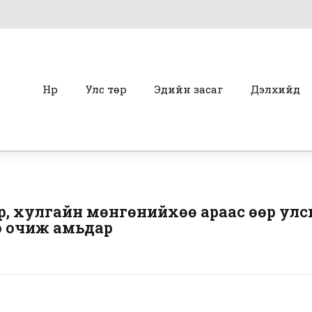
Нүүр
Улс төр
Эдийн засаг
Дэлхийд
ор, хулгайн мөнгөнийхөө араас өөр у
ээ очиж амьдар