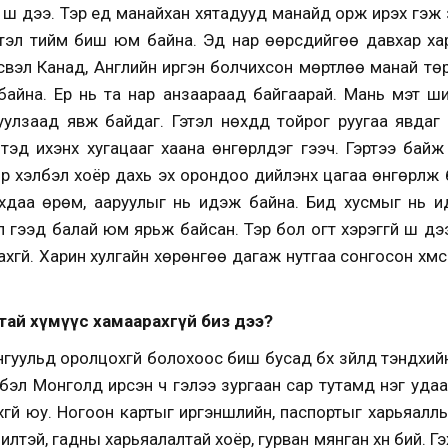
 шүү дээ. Тэр үед манайхан хятадууд манайд орж ирэх гэж 
этэл тийм биш юм байна. Эд нар өөрсдийгөө давхар хар
свэл Канад, Английн иргэн болчихсон мөртлөө манай тө
йна. Ер нь та нар анзаараад байгаарай. Мань мэт ши
улзаад явж байдаг. Гэтэл нөхдүүд тойрог руугаа явдаг ч
тэд ихэнх хугацааг хаана өнгөрүүлдэг гээч. Гэртээ байж 
р хэлбэл хоёр дахь эх орондоо дийлэнх цагаа өнгөрүүлж
иллахдаа өрөм, ааруулыг нь идэж байна. Бид хусмыг нь 
 гээд балай юм ярьж байсан. Тэр бол огт хэрэггүй шүү дээ
гүй. Харин хулгайн хөрөнгөө дагаж нутгаа сонгосон хүмү
тай хүмүүс хамаарахгүй биз дээ?
нгуульд оролцохгүй болохоос биш бусад бүх зүйлд тэндхий
лбэл Монголд ирсэн ч гэлээ зургаан сар тутамд нэг уда
йхгүй юу. Ногоон картыг иргэншлийн, паспортыг харьяал
тэй, гадны харьяалалтай хоёр, гурван мянган хүн бий. Г