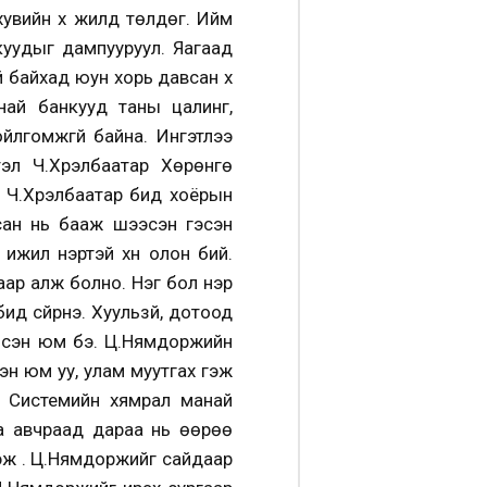
увийн хүү жилд төлдөг. Ийм
куудыг дампууруул. Яагаад
й байхад юун хорь давсан хүү
анай банкууд таны цалинг,
йлгомжгүй байна. Ингэтлээ
тэл Ч.Хүрэлбаатар Хөрөнгө
 Ч.Хүрэлбаатар бид хоёрын
асан нь бааж шээсэн гэсэн
й ижил нэртэй хүн олон бий.
заар алж болно. Нэг бол нэр
ид сүйрнэ. Хуульзүй, дотоод
ийсэн юм бэ. Ц.Нямдоржийн
эн юм уу, улам муутгах гэж
. Системийн хямрал манай
аа авчраад дараа нь өөрөө
эж үү. Ц.Нямдоржийг сайдаар