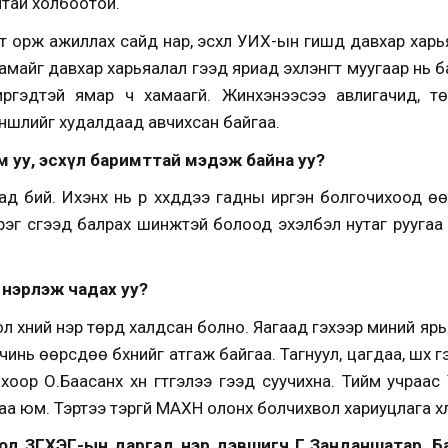
нтай холбоотой.
т орж ажиллах сайд нар, эсхүл УИХ-ын гишүүд давхар харь
айг давхар харьяалал гээд яриад эхлэнгүүт муугаар нь ба
иргэдтэй ямар ч хамаагүй. Жинхэнээсээ авлигачид, т
ншлийг худалдаад авчихсан байгаа.
м уу, эсхүл баримттай мэдэж байна уу?
ад бий. Ихэнх нь үр хүүхдүүдээ гадны иргэн болгочихоод
рэг үүсгээд балрах шинжтэй болоод эхэлбэл нутаг рууга
 нэрлэж чадах уу?
ол хүний нэр төрд халдсан болно. Яагаад гэхээр миний яр
чинь өөрсдөө бүхнийг атгаж байгаа. Тагнуул, цагдаа, шүүх 
оор О.Баасанхүү хүн гүтгэлээ гээд суучихна. Тийм учраа
а юм. Тэртээ тэргүй МАХН олонх болчихвол хариуцлага хү
од ЗГХЭГ-ын даргад нэр дэвшигч Г.Занданшатар, Ба