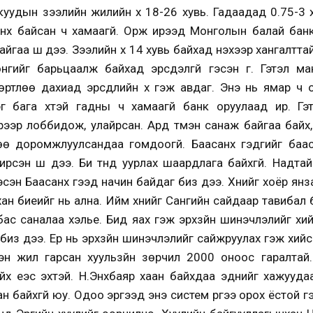
дын зээлийн жилийн хүү 18-26 хувь. Гадаадад 0.75-3 х
нх байсан ч хамаагүй. Орж ирээд Монголын балай бан
йгаа шүү дээ. Зээлийн хүү 14 хувь байхад үнэхээр хангалтта
нгийг барьцаалж байхад эрсдэлгүй гэсэн үг. Гэтэл м
өртлөө дахиад эрсдлийн хүү гэж авдаг. Энэ нь ямар ч о
 бага хүүтэй гадны ч хамаагүй банк оруулаад ир. Гэ
рээр лоббидож, улайрсан. Ард түмэн санаж байгаа байх,
ө доромжлуулсандаа гомдоогүй. Баасанхүү гэдгийг ба
ирсэн шүү дээ. Би түүнд уурлах шаардлага байхгүй. Надта
эсэн Баасанхүү гээд начин байдаг биз дээ. Хүнийг хоёр ян
ахан биеийг нь ална. Ийм хүнийг Сангийн сайдаар тавибал б
бас саналаа хэлье. Бид яах гэж эрхзүйн шинэчлэлийг х
 биз дээ. Ер нь эрхзүйн шинэчлэлийг сайжруулах гэж хийс
эн жил гарсан хуульзүйн зөрчил 2000 оноос гаралтай
йх үеэс эхтэй. Н.Энхбаяр хаан байхдаа эднийг хажууд
ан байхгүй юу. Одоо эргээд энэ систем рүүгээ орох ёстой г