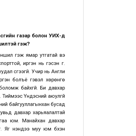
засгийн газар болон УИХ-д
шилтэй гэж?
эншил гэж ямар утгатай вэ
рттой, иргэн нь гэсэн үг.
ал үүсгээгүй. Учир нь Англи
ргэн болъё гэвэл хөрөнгө
боломж байхгүй. Би давхар
й. Тиймээс Үндэсний аюулгүй
чний байгууллагынхан бусад
хувьд давхар харьяалалтай
гаа юм. Манайхан давхар
 Яг үнэндээ муу юм бүхэн