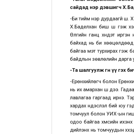
сайдад нэр дэвшигч Х.Бад
-Би тийм нэр дурдаагүй шүү.
Х.Баделхан биш шүү гэж х
Өлгийн ганц хүндэт иргэн
байхад нь би хөөцөлдөөд 
байгаа мэт турхирах гэж б
байдлын зөвлөлийн дарга 
-Та шалгуулж өгнө үү гэх би
-Ерөнхийлөгч болон Ерөнхи
нь их амархан шүү дээ. Га
лавлагаа гаргаад ирнэ. Тэ
хардах үндэслэл бий юу гэ
томчуул болон УИХ-ын гишүү
одоо байгаа хүмүүсийн ихэ
дийлэнх нь томчуудын хүүх