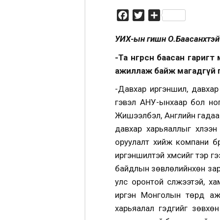
Facebook
Twitter
Share
УИХ-ын гишүүн О.Баасанхүүтэ
-Та өнгөрсөн баасан гари
ажиллаж байж магадгүй г
-Давхар иргэншил, давхар
гэвэл АНУ-ынхаар бол ног
Жишээлбэл, Английн гадаад 
давхар харьяаллыг хүлээ
оруулалт хийж компани бү
иргэншилтэй хүмүүсийг тэр 
байдлын зөвлөлийнхөн зарл
улс оронтой сүлжээтэй, х
иргэн Монголын төрд аж
харьяалал гэдгийг зөвхө