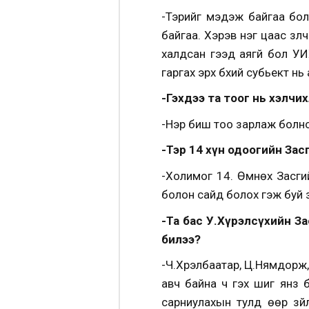
-Тэрийг мэдэж байгаа бол
байгаа. Хэрэв нэг цаас үзүү
халдсан гээд аягүй бол УИ
гаргах эрх бүхий субьект н
-Гэхдээ та тоог нь хэлчи
-Нэр биш тоо зарлаж болно
-Тэр 14 хүн одоогийн За
-Холимог 14. Өмнөх Засги
болон сайд болох гэж буй з
-Та бас У.Хүрэлсүхийн З
билээ?
-Ч.Хүрэлбаатар, Ц.Нямдорж
авч байна ч гэх шиг янз б
сарниулахын тулд өөр зүй