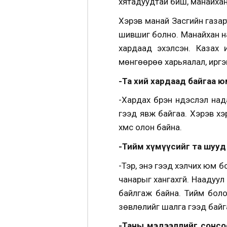
хятадуудтай биш, манайха
Хэрэв манай Засгийн газар
шившиг болно. Манайхан нам
хардаад эхэлсэн. Казах 
мөнгөөрөө харьяалал, иргэ
-Та хий хардаад байгаа ю
-Хардах бүрэн үндэслэл над
гээд явж байгаа. Хэрэв хэ
хүмүүс олон байна.
-Тийм хүмүүсийг та шууд
-Тэр, энэ гээд хэлчих юм б
чанарыг хангахгүй. Наадуул 
байлгаж байна. Тийм болох
зөвлөлийг шалга гээд байга
-Таны мэдээллийг сонсо