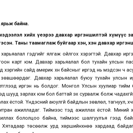
й ярьж байна.
гт мэдээлэл хийх үеэрээ давхар иргэншилтэй хүмүүс 
эсэн. Таны таамаглаж буйгаар хэн, хэн давхар иргэн
 харьяалал гэдгийг ялгаж ойлгох хэрэгтэй. Давхар ирг
оон карт юм. Давхар харьяалал бол тухайн улсын паспо
хэргийн сайд америк хүн байсныг иргэд нь мэдсэн ч асууд
н зөвшөөрдөг. Давхар харьяалал буюу тухайн улсын и
ртгүүлээд иргэн нь болдог. Монгол Улсын хуулиар тийм 
гээд шууд зарлах юм бол баттай эх сурвалж болж чадахгү
ах ёстой. Үндэсний аюулгүй байдлын зөвлөл, тагнуул, хү
амтран ажилладаг. Тиймээс тэд ажиллах ёстой. Миний 
иллах бололцоо байна, тиймээс шалгуулъя гээд бай
н Хятадаар төсөөлж урд хөршийнхнөө хардаад байдаг.