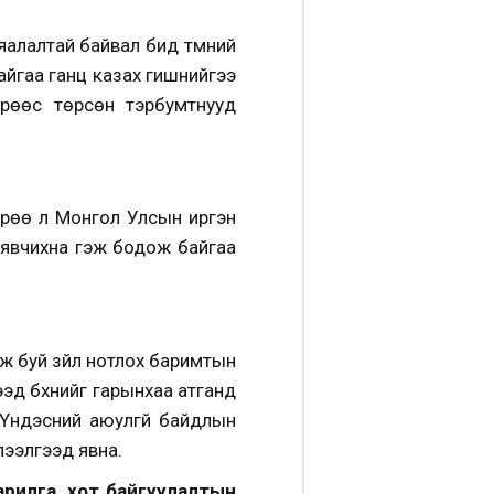
яалалтай байвал бид түмний
йгаа ганц казах гишүүнийгээ
өрөөс төрсөн тэрбумтнууд
 өөрөө л Монгол Улсын иргэн
а явчихна гэж бодож байгаа
ьж буй зүйл нотлох баримтын
гээд бүхнийг гарынхаа атганд
с Үндэсний аюулгүй байдлын
лээлгээд явна.
рилга, хот байгуулалтын