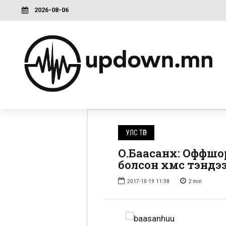
2026-08-06
УЛС ТӨР
О.Баасанхүү: Оффш
болсон хүмүүс тэнд
2017-10-19 11:38
2
min