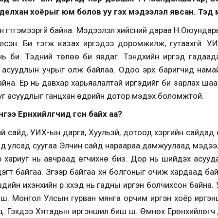
елхан хоёрыг юм болов уу гэх мэдээлэл явсан. Тэд м
 Хүн гүтгэмээргүй байна. Мэдээлэл хийсний дараа Н.Оюундарь
элсэн. Би тэгж казах иргэдээ доромжилж, гутаахгүй. УИ
 нь би. Тэдний төлөө би явдаг. Тэндхийн иргэд гада
асуудлын учрыг олж байлаа. Одоо эрх баригчид намай
айна. Ер нь давхар харьяалалтай иргэдийг би зарлах шаар
уг асуудлыг ганцхан өдрийн дотор мэдэх боломжтой.
чгээ Ерөнхийлөгчид өгсөн байх аа?
й сайд, УИХ-ын дарга, Хуульзүй, дотоод хэргийн сайдад 
даад улсад суугаа Элчин сайд нараараа дамжуулаад мэдээ
р хариуг нь авчраад өгчихнө биз. Дор нь шийдэх асууда
дэгт байгаа. Зүгээр байгаа хүн болгоныг очиж хардаад б
дийн ихэнхийн үр хүүхэд нь гадны иргэн болчихсон байна.
нх шүү. Монгол Улсын гурван мянга орчим иргэн хоёр иргэ
эд. Гэхдээ Хятадын иргэншил биш шүү. Өмнөх Ерөнхийлөгч