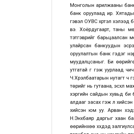
Монголын арилжааны банкуу
банк оруулаад ир. Хятады
гэвэл ОУВС хүртэл хэлээд ба
вэ. Хоёрдугаарт, таны мө
тэтгэврийг барьцаалсан м
улайрсан банкуудын эсрэг
оруулалтын банк гэдэг нэ
муудалцсаныг. Би өөрийгө
утгатай үг гэж уурлаад чич
Ч.Хүрэлбаатарын нутагт ч г
төрийг нь гутаана, эсхүл м
хэргийн сайдын хувьд би 
алдааг засах гэж л хийсэн
хийсэн юм уу. Арван хэд
Н.Энхбаяр даргыг хаан ба
өөрийнхөө хүүхдэд залгиулс