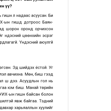
өн үү?
 гишүүн л надаас асуусан. Би
Х-ын гишүүд дотроос Баян-
адад шорон оронд орчихсон
г үндэсний цөөнхийн эсрэг
длагагүй. Үндэсний аюулгүй
өгсөн. Эд шийдэх ёстой. Уг
лэл авчихна. Мөн, биш гээд
л шүү дээ. Асуудлын гол нь
айгаа юм биш. Манай төрийн
 УИХ-ын гишүүн байсан болон
ншилтэй явж байгаа. Тэдний
 давхар харьяаллын хуулийг