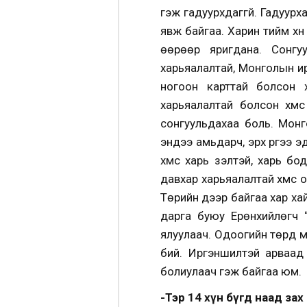
гэж гадуурхдаггүй. Гадуурх
явж байгаа. Харин тийм хү
өөрөөр яригдана. Сонгу
харьяалалтай, Монголын ир
ногоон карттай болсон х
харьяалалтай болсон хүм
сонгуульдахаа боль. Мон
эндээ амьдарч, эрх үүргээ э
хүмүүс харь үзэлтэй, харь
давхар харьяалалтай хүмүү
Төрийн дээр байгаа хар ха
дарга буюу Ерөнхийлөгч 
ялуулаач. Одоогийн төрд ми
бий. Иргэншилтэй арваад 
болиулаач гэж байгаа юм.
-Тэр 14 хүн бүгд наад за