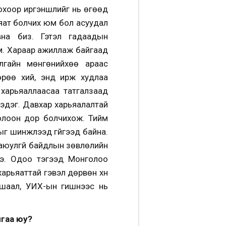
олохоор иргэншлийг нь өгөөд
ьяат болчих юм бол асуудал
вна биз. Гэтэл гадаадын
юм. Хараар ажиллаж байгаад
улгайн мөнгөнийхөө араас
өрөө хий, энд ирж худлаа
харьяаллаасаа татгалзаад
л гэдэг. Давхар харьяалалтай
 долоон дор болчихож. Тийм
ыг шинжлээд гүйгээд байна.
 аюулгүй байдлын зөвлөлийн
ээ. Одоо тэгээд Монголоо
харьяаттай гэвэл дөрвөн хүн
шаал, УИХ-ын гишүүнээс нь
йгаа юу?