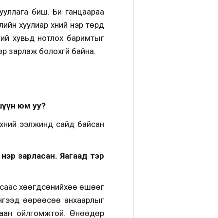
ууллага биш. Би ганцаараа
члийн хуулиар хүний нэр төрд
үний хувьд нотлох баримтыг
эр зарлаж болохгүй байна.
шүүн юм уу?
Эхний ээлжинд сайд байсан
нэр зарласан. Яагаад тэр
Увсаас хөөгдсөнийхөө өшөөг
 Ингээд өөрөөсөө анхаарлыг
тгаан ойлгомжтой. Өнөөдөр