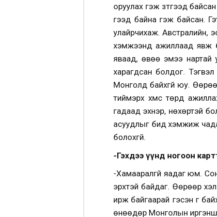
оруулах гэж зүтгээд байсан
гээд байна гэж байсан. Г
улайрчихаж. Австралийн, э
хэмжээнд ажиллаад явж ба
яваад, өвөө эмээ нартай у
харагдсан болдог. Тэгвэл 
Монголд байхгүй юу. Өөрөө
тиймэрхүү хүмүүс төрд аж
гадаад эхнэр, нөхөртэй бол
асуудлыг бид хэмжиж чадах
болохгүй.
-Гэхдээ үүнд ногоон карт
-Хамааралгүй яадаг юм. Со
эрхтэй байдаг. Өөрөөр хэ
ирж байгаарай гэсэн үг ба
өнөөдөр Монголын иргэншил