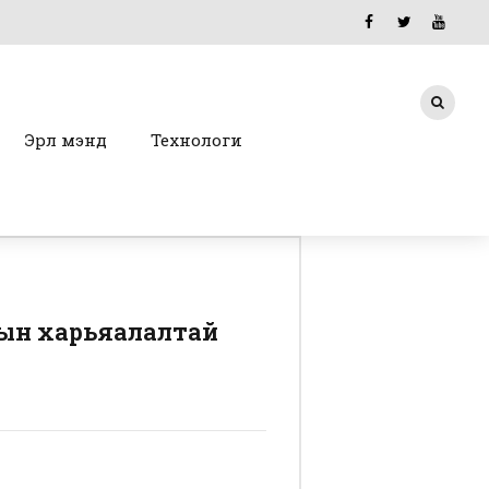
Эрүүл мэнд
Технологи
лсын харьяалалтай