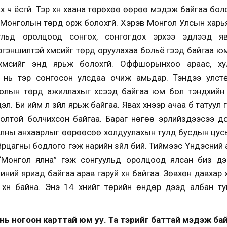
ах ч ёсгүй. Тэр хүн хаана төрөхөө өөрөө мэдэж байгаа б
н Монголын төрд орж болохгүй. Хэрэв Монгол Улсын хар
ульд оролцоод сонгох, сонгогдох эрхээ эдлээд я
гэншилтэй хүмүүсийг төрд оруулахаа больё гээд байгаа 
үмүүсийг энд ярьж болохгүй. Оффшорынхоо араас, х
үүс нь тэр сонгосон улсдаа очиж амьдар. Тэндээ улст
голын төрд ажиллахыг хүсээд байгаа юм бол тэндхийн 
дэл. Би ийм л зүйл ярьж байгаа. Явах хүнээр ачаа бүү татуу
 бодолтой болчихсон байгаа. Бараг нөгөө эрлийзүүдээсээ
с олны анхаарлыг өөрөөсөө холдуулахын тулд бусдын цус
йрцагны бодлого гэж нарийн зүйл бий. Тиймээс Үндэсний
“Монгол ялна” гэж сонгуульд оролцоод ялсан биз д
ний яриад байгаа арав гаруй хүн байгаа. Зөвхөн давхар 
хүн байна. Энэ 14 хүнийг төрийн өндөр дээд албан ту
х нь ногоон карттай юм уу. Та тэрийг баттай мэдэж ба