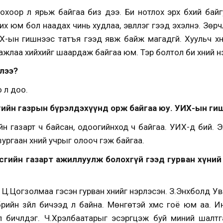
охоор л ярьж байгаа биз дээ. Би нотлох эрх бүхий байг
лчих юм бол наадах чинь худлаа, эвлүүлэг гээд эхэлнэ. Зөр
Х-ын гишүүнээс татъя гээд явж байж магадгүй. Хуульч х
ь ажлаа хийхийг шаардаж байгаа юм. Тэр болтол би хүний н
хлээ?
 л доо.
сгийн газрын бүрэлдэхүүнд орж байгаа юу. УИХ-ын ги
йн газарт ч байсан, одоогийнход ч байгаа. УИХ-д бий. 
ургаан хүний учрыг олооч гэж байгаа.
асгийн газарт ажиллуулж болохгүй гээд гурван хүний 
, Ц.Цогзолмаа гэсэн гурван хүнийг нэрлэсэн. З.Энхболд 
үрийн зүйл бичээд л байна. Мөнгөтэй хүмүүс гоё юм аа.
л бичүүлдэг. Ч.Хүрэлбаатарыг эсэргүүцэж буй миний шал