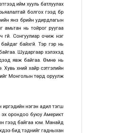
зүтгээд ийм хууль батлуулах
ьяалалтай болгох гээд бүр
рийн янз бүрийн удирдлагын
г амьтан нь тойрог руугаа
 үгүй. Сонгуулиар очиж нэг
байдаг байхгүй. Тэр гэр нь
 байгаа. Шударгаар хэлэхэд
идээд явж байгаа. Өмнө нь
. Хувь хүний хайр сэтгэлийн
үсийг Монголын төрд оруулж
н иргэдийн нэгэн адил тэгш
а эх орондоо буюу Америкт
лын гээд байгаа юм. Манайд
эхдээ бид тэднийг гадныхан