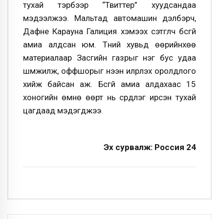
тухай тэрбээр “Твиттер” хуудсандаа
мэдээлжээ. Мальтад автомашин дэлбэрч,
Дафне Карауна Галиция хэмээх сэтгүүлч бүсгүй
амиа алдсан юм. Түүний хувьд өөрийнхөө
материалаар Засгийн газрыг нэг бус удаа
шүүмжилж, оффшорыг нээн илрүүлэх оролдлого
хийж байсан аж. Бүсгүй амиа алдахаас 15
хоногийн өмнө өөрт нь сүрдүүлэг ирсэн тухай
цагдаад мэдэгджээ.
Эх сурвалж: Россия 24