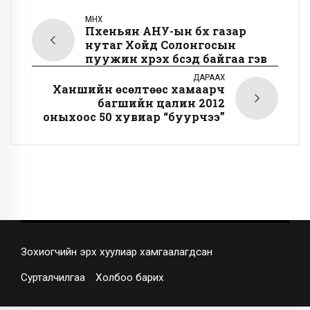
ӨМНӨХ
Пхеньян АНУ-ын бүх газар
нутаг Хойд Солонгосын
пуужин хүрэх бүсэд байгаа гэв
ДАРААХ
Ханшийн өсөлтөөс хамаарч
багшийн цалин 2012
оныхоос 50 хувиар “буурчээ”
Зохиогчийн эрх хуулиар хамгаалагдсан
Сурталчилгаа
Холбоо барих