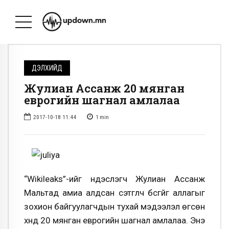
ДЭЛХИЙД
Жулиан Ассанж 20 мянган
еврогийн шагнал амлалаа
2017-10-18 11:44
1
min
“Wikileaks”-ийг үндэслэгч Жулиан Ассанж
Мальтад амиа алдсан сэтгүүлч бүсгүйг аллагыг
зохион байгуулагчдын тухай мэдээлэл өгсөн
хүнд 20 мянган еврогийн шагнал амлалаа. Энэ