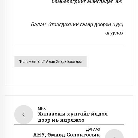
бөмбөлөгүүдийг ашигладаг аж.
Бэлэн бүтээгдэхүүний газар доорхи нууц
агуулах
"Исламын Улс” Алан Хядах Бүлэглэл
ӨМНӨХ
Халаасны хулгайг үйлдэл
дээр нь илрүүлжээ
ДАРААХ
АНУ, Өмнөд Солонгосын