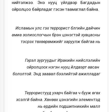
нийтэлжээ. Энэ нууц үйлдвэр Багдадын
ойролцоо байрладаг гэсэн таамаглал байна.
Исламын улс гэх террорист бүлгийн дайчин
амиа золиослогчын бүрэн цэнэгтэй хувцасны
тэсрэх төхөөрөмжийг харуулж байгаа нь
Гэрэл зургуудыг Иракийн нийслэлийн
ойролцоох нэгэн нууц үйлдвэрт авсан
бололтой. Энд заавал бээлийтэй ажилладаг
Террористууд ухарч байгаа ч бууж өгөх
хүсэлгүй байна.
Хөнөөх цэнэгийн элементэд
нь ердийн подшипникийн малл