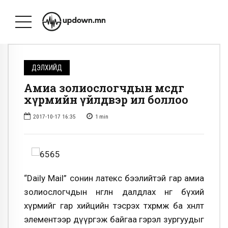
ДЭЛХИЙД
Амиа золиослогчдын өмсдөг
хүрмийн үйлдвэр ил боллоо
2017-10-17 16:35
1
min
“Daily Mail” сонин латекс бээлийтэй гар амиа
золиослогчдын өнгөлөн далдлах өнгө бүхий
хүрмийг гар хийцийн тэсрэх төхөөрөмж ба хөнөөлт
элементээр дүүргэж байгаа гэрэл зургуудыг