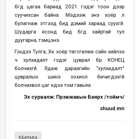
бүгд цагаа бариад 2021 гэдэг тоон дээр
суучихсан байна. Мэдээж энэ хоёр л
булагнаж зүтгээд бид дэмий хараад суухгүй.
Шударга ёсонд бид бүгд хайртай тул
дуугарна, тэмцэнэ.
Гэхдээ Тулга, Хүүк хоёр төгсгөлөө сайн хийлээ
ч хулхидалт гэдэг цуврал бүр КОНЕЦ
болчихгүй. Ядаж дараагийн “хулхидалт”
цувралын шинэ зохиол бичигдэхгүй
болчихвол цаг үедээ том гавьяа.
Эх сурвалж: Пүрэвжавын Баярхүү /тоймч/
shuud.mn
Х.Баттулга