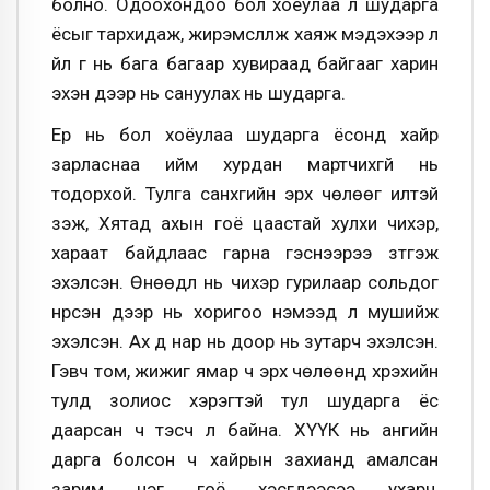
болно. Одоохондоо бол хоёулаа л шударга
ёсыг тархидаж, жирэмслүүлж хаяж мэдэхээр л
үйл үг нь бага багаар хувираад байгааг харин
эхэн дээр нь сануулах нь шударга.
Ер нь бол хоёулаа шударга ёсонд хайр
зарласнаа ийм хурдан мартчихгүй нь
тодорхой. Тулга санхүүгийн эрх чөлөөг илүүтэй
үзэж, Хятад ахын гоё цаастай хулхи чихэр,
хараат байдлаас гарна гэснээрээ зүтгэж
эхэлсэн. Өнөөдүүл нь чихэр гурилаар сольдог
нүүрсэн дээр нь хоригоо нэмээд л мушийж
эхэлсэн. Ах дүү нар нь доор нь зутарч эхэлсэн.
Гэвч том, жижиг ямар ч эрх чөлөөнд хүрэхийн
тулд золиос хэрэгтэй тул шударга ёс
даарсан ч тэсч л байна. ХҮҮК нь ангийн
дарга болсон ч хайрын захианд амалсан
зарим нэг гоё хэсгүүдээсээ ухарч,