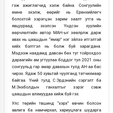
гэж ажиглагчид хэлж байна. Сонгуулийн
өмнө эхэлж, өөрийг нь Ерөнхийлөгч
болохтой зэрэгцэн зарим заалт утга нь
явцуураад эхэлсэн Үндсэн хуулийн
өөрчлөлтийн автор МАН-ыг зөөлрүүлж дарж
авах нь цаашдын “ямар” нэг зүйлээ итгэлтэй
хийх бэлтгэл нь болж буй харагдана.
Мэдээж наадамд давсан бөх туг тойрохдоо
дараагийн ам угтуулаа боддог тул 2021 оны
сонгуульд гар амар давахын тулд АН-аа бас
чирэх. Ядаж 50 хувьтай чуулганд татчихмаар
байгаа. Үүний тулд С.Эрдэнийн сэргэлт ба
М.Энхболдын ганхалтыг зэрэг сэвж
цаашдын алхмуудаа хийж буй гэх.
Улс төрийн түвшинд “хэрх” өвчин болсон
авлига ба намчирхал, хариуцлага шударга