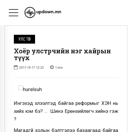
УЛС ТӨР
Хоёр улстөрчийн нэг хайрын
түүх
2017-10-17 12:22
1
min
Ингэхэд хүлээлтэд байгаа реформыг ХЭН нь
хийх юм бэ? … Шинэ Ерөнхийлөгч хийнэ гэж
үү?
Магадгүй холын бэлтгэлээ базаагаад байгаа