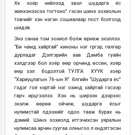
Хүүк хоёр нийлээд үзвэл шударга ёс
жинхэнээсээ тогтоно” гэсэн шинэ зохиолын
товчийг хэн нэгэн сошиалаар пост болгоод
шидэв.
Энэ санаа том зохиол болж өрнөж эхэллээ.
“Би чамд хайртай” киноны нэг гүргэр, гөлгөр
дурладаг Дэлгэрийн аав Дамба гуайн
хэлдгээр бол хоёр өөр орчинд өссөн, хоёр
өөр үзэл бодолтой ТУЛГА ХҮҮК хоёр
“Хариуцлагын 76-ын Я” бүлгийн “Шударга ёс”
гэдэг гоё нэртэй нэг охинд хайртай гэсээр
гарч ирцгээлээ. Хэн нь ширээн дээрээс
эхэлж өөрөө ойчиж, шударга ёсыг
нулимстай үлдээхийг одоо тааж бурах нь
дэмий. Шинэ зохиолд итгэчихсэн уяралын
нулимсаа арчин суугаа олныгоо үл хүндэтгэсэн