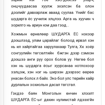
онцчуудаасаа хуулж эхэлсэн ба олон
дээлийг давхарлаж аваад суулаа. Үүнийг бас
шударга ёс уучилж хүлцлээ. Арга нь хуучин ч
зорилго нь ариун юм даа гээд…
Хожмын өрнөлөөр ШУДАРГА ЁС үнэхээр
дээшлээд, улам царайлаг болоод ирвэл хэн
нь илүү хайртайгаа харуулахаар Тулга, Хүүк хоёр
сонгуулийн төгсөлтийн бүжгэн дээр сэмхэн
дээшээ анги руу орох болов уу. Нөгөө бол
хэн нь шударга ёсыг хуурсанаа нотлохоор
үзэлцэж, хэн нэг нь ширээн дээрээс өөрөө
унасан болох л байх. Энэ бол улс төрийн хайр
дурлалын зохиолын дасал төгсгөл.
Гэхдээ баян Монголын өнчин хүлээлт
ШУДАРГА ЁС-ыг дахин нулимстай үлдээхгүйн