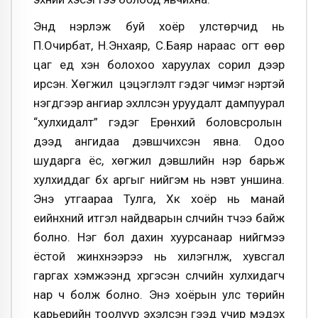
Энд нэрлэж буй хоёр улстөрчид нь
П.Очирбат, Н.Энхаяр, С.Баяр нараас огт өөр
цаг үед хэн болохоо харуулах сорил дээр
ирсэн. Хөгжил цэцэглэлт гэдэг чимэг нэртэй
нэгдүгээр ангиар эхлүүлсэн уруудалт дампуурал
“хулхидалт” гэдэг Ерөнхий боловсролын
дээд ангидаа дэвшчихсэн явна. Одоо
шударга ёс, хөгжил дэвшлийн нэр барьж
хулхиддаг бүх аргыг нийгэм нь нэвт уншина.
Энэ утгаараа Тулга, Хүүк хоёр нь манай
үеийнхний итгэл найдварын сүүлчийн түүчээ байж
болно. Нэг бол дахин хуурсанаар нийгмээ
ёстой жинхнээрээ нь хилэгнүүлж, хувсгал
гаргах хэмжээнд хүргэсэн сүүлчийн хулхидагч
нар ч болж болно. Энэ хоёрын улс төрийн
карьерийн тоолуур эхэлсэн гээд учир мэдэх