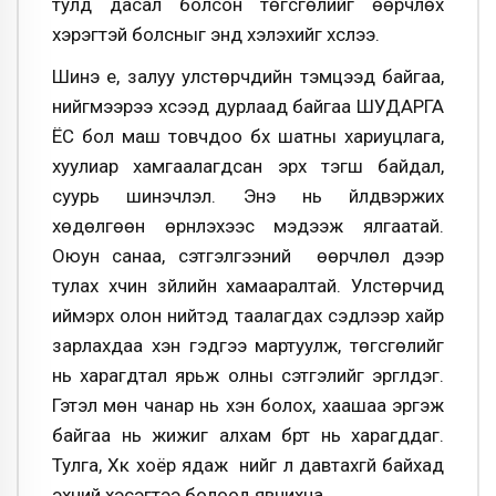
тулд дасал болсон төгсгөлийг өөрчлөх
хэрэгтэй болсныг энд хэлэхийг хүслээ.
Шинэ үе, залуу улстөрчдийн тэмцээд байгаа,
нийгмээрээ хүсээд дурлаад байгаа ШУДАРГА
ЁС бол маш товчдоо бүх шатны хариуцлага,
хуулиар хамгаалагдсан эрх тэгш байдал,
суурь шинэчлэл. Энэ нь үйлдвэржих
хөдөлгөөн өрнүүлэхээс мэдээж ялгаатай.
Оюун санаа, сэтгэлгээний өөрчлөл дээр
тулах хүчин зүйлийн хамааралтай. Улстөрчид
иймэрхүү олон нийтэд таалагдах сэдлээр хайр
зарлахдаа хэн гэдгээ мартуулж, төгсгөлийг
нь харагдтал ярьж олны сэтгэлийг эргүүлдэг.
Гэтэл мөн чанар нь хэн болох, хаашаа эргэж
байгаа нь жижиг алхам бүрт нь харагддаг.
Тулга, Хүүк хоёр ядаж үүнийг л давтахгүй байхад
эхний хэсэгтээ болоод явчихна.