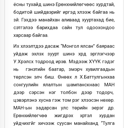
ёсны тухайд шинэ Ерөнхнийлөгчөөс хурдтай,
бодитой шийдвэрийг иргэд хүлээж байгаа нь
зүй. Гэхдээ манайхан аливаад хууртахад бие,
сэтгэлээ барихдаа сайн тул одоохондоо
харсаар байгаа.
Их хүлээлтдээ дасаж “Монгол ялсан” баяраас
уйдаж эхлэх зуурт шинэ хүрд эргүүлэгчээр
У.Хүрэлсүх тодроод ирэв. Мэдээж ХҮҮК гэдэг
нь гэнэтийн баатар, үзмэрч хувилгаадын
төрүүлсэн элч биш. Өнөөх л Х.Баттулгынхаа
сонгуулийн ялалтын шампанскнаас МАН
дээр үсэрсэн нэг толбон дээр тодорч,
цэвэрлэнэ хусна гэж том үүрэг хүлээсэн нөхөр.
МАН-ын задарсан улс төрийн эерэг дүр.
Ерөнхийлөгчөө жигдрэх хүртэл хурдан
уйдчихгүйг хичээж суусан манайханд “Тулга