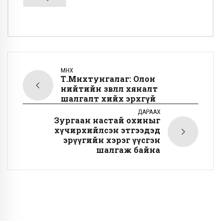
ӨМНӨХ
Т.Мөнхтунгалаг: Олон
нийтийн зөвлөл хяналт
шалгалт хийх эрхгүй
ДАРААХ
Зургаан настай охиныг
хүчирхийлсэн этгээдэд
эрүүгийн хэрэг үүсгэн
шалгаж байна