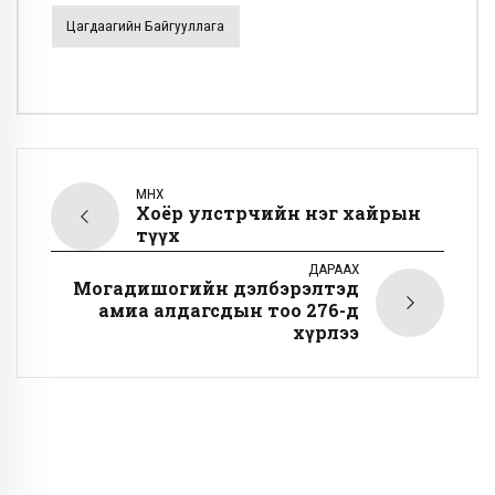
Цагдаагийн Байгууллага
ӨМНӨХ
Хоёр улстөрчийн нэг хайрын
түүх
ДАРААХ
Могадишогийн дэлбэрэлтэд
амиа алдагсдын тоо 276-д
хүрлээ