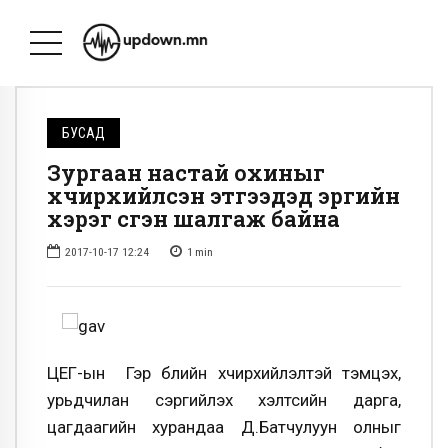
БУСАД
Зургаан настай охиныг
хүчирхийлсэн этгээдэд эрүүгийн
хэрэг үүсгэн шалгаж байна
2017-10-17 12:24
1
min
ЦЕГ-ын Гэр бүлийн хүчирхийлэлтэй тэмцэх,
урьдчилан сэргийлэх хэлтсийн дарга,
цагдаагийн хурандаа Д.Батчулуун олныг