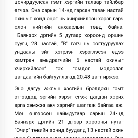
цочирдуулсан гэмт хэргийн талаар тайлбар
өгчээ. Энэ сарын 14-нд гарсан таван настай
охиныг хойд эцэг нь хүчирхийлсэн хэрэг гарч
олон нийтийн анхаарлын төвд байна.
Баянзүрх дүүргийн 5 дугаар хороонд оршин
суугч, 28 настай, “В” гэгч нь согтууруулах
ундааны зүйл хэтрүүлэн хэрэглэсэн үедээ
хамтран амьдрагчийн 6 настай охиныг
хүчирхийлсэн” гэх гомдол мэдээлэл
цагдаагийн байгууллагад 20:48 цагт иржээ.
Энэ дагуу ажлын хэсгийн бүрэлдэхүүн гэмт
этгээдэд эрүүгийн хэрэг үүсгэж цагдан хорих
арга хэмжээ авч хэргийг шалгаж байгаа аж.
Мөн өнгөрсөн наймдугаар сарын 24-нд
Баянзүрх дүүргийн 21 дүгээр хорооны нутаг
“Очир” төвийн зочид буудалд 13 настай охин