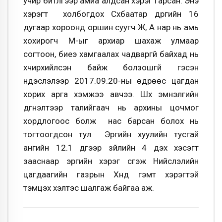
учир битүүлгээр амиа алдсан хэрэг гарсан. Энэ
хэрэгт холбогдох Сүхбаатар дүүргийн 16
дугаар хороонд оршин суугч Ж, А нар нь амь
хохирогч М-ыг архиар шахаж улмаар
согтоон, биеэ хамгаалах чадваргүй байхад нь
хүчирхийлсэн байж болзошгүй гэсэн
үндэслэлээр 2017.09.20-ны өдрөөс цагдан
хорих арга хэмжээ авчээ. Шүүх эмнэлгийн
дүгнэлтээр талийгаач нь архины цочмог
хордлогоос болж нас барсан болох нь
тогтоогдсон тул Эрүүгийн хуулийн тусгай
ангийн 12.1 дүгээр зүйлийн 4 дэх хэсэгт
зааснаар эрүүгийн хэрэг үүсгэж Нийслэлийн
цагдаагийн газрын Хүнд гэмт хэрэгтэй
тэмцэх хэлтэс шалгаж байгаа аж.