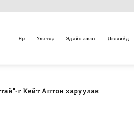
Нүүр
Улс төр
Эдийн засаг
Дэлхийд
лтай”-г Кейт Аптон харуулав