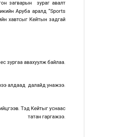
птон загварын зураг авалт
икийн Аруба аралд “Sports
үлийн хавтсыг Кейтын задгай
ес зургаа авахуулж байлаа.
эрээ алдаад далайд унажээ.
хийцгээв. Тэд Кейтыг уснаас
татан гаргажээ.