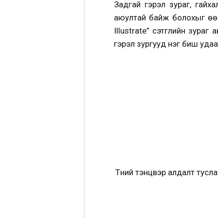
Задгай гэрэл зураг, гайх
аюултай байж болохыг өөр
Illustrate” сэтгүүлийн зур
гэрэл зургууд нэг биш уда
Түүний тэнцвэр алдалт тусл