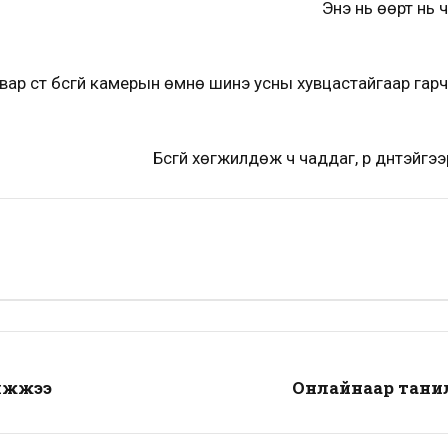
Энэ нь өөрт нь 
ар үст бүсгүй камерын өмнө шинэ усны хувцастайгаар гар
Бүсгүй хөгжилдөж ч чаддаг, үр дүнтэйгэ
илжжээ
Онлайнаар тани