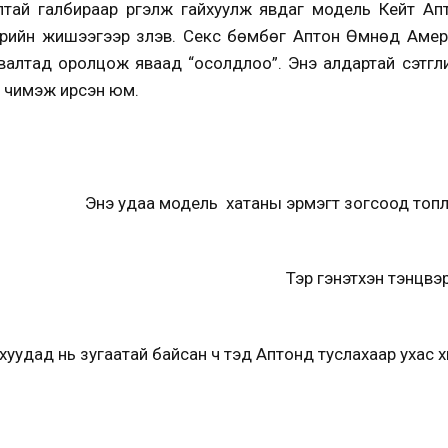
алтай галбираар үргэлж гайхуулж явдаг модель Кейт А
ийн жишээгээр үзүүлэв. Секс бөмбөг Аптон Өмнөд Амер
аг авалтад оролцож яваад “осолдлоо”. Энэ алдартай сэтгү
а чимэж ирсэн юм.
Энэ удаа модель хатаны эрмэгт зогсоод топл
Тэр гэнэтхэн тэнцв
ахуудад нь зугаатай байсан ч тэд Аптонд туслахаар ухас 