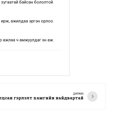
ч зугаатай байсан бололтой.
ч ирж, ажилдаа эргэн орлоо.
эр ажлаа ч амжуулдаг хүн аж.
ДАРААХ
лцсан гэрлэлт хамгийн найдвартай