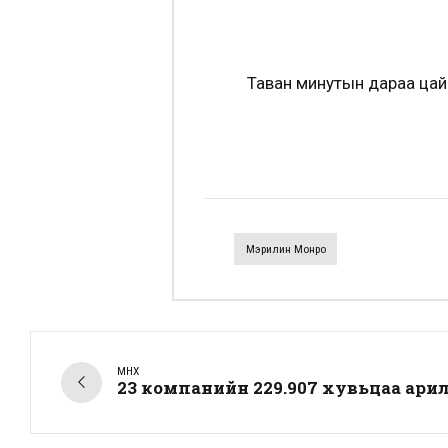
Таван минутын дараа цайв
Мэрилин Монро
ӨМНӨХ
23 компанийн 229.907 хувьцаа ар