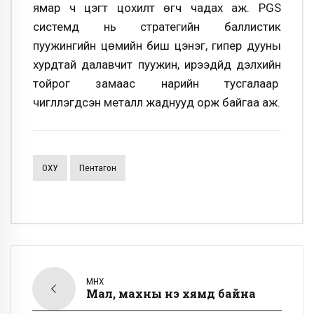
ямар ч цэгт цохилт өгч чадах аж. PGS
системд нь стратегийн баллистик
пуужингийн цөмийн биш цэнэг, гипер дууны
хурдтай далавчит пуужин, ирээдүйд дэлхийн
тойрог замаас нарийн тусгалаар
чиглүүлэгдсэн металл жаднууд орж байгаа аж.
ОХУ
Пентагон
ӨМНӨХ
Мал, махны үнэ хямд байна