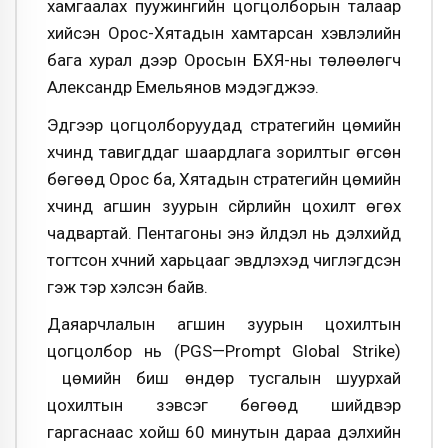
хамгаалах пуужингийн цогцолборын талаар
хийсэн Орос-Хятадын хамтарсан хэвлэлийн
бага хурал дээр Оросын БХЯ-ны төлөөлөгч
Александр Емельянов мэдэгджээ.
Эдгээр цогцолборуудад стратегийн цөмийн
хүчинд тавигддаг шаардлага зорилтыг өгсөн
бөгөөд Орос ба, Хятадын стратегийн цөмийн
хүчинд агшин зуурын сүйрлийн цохилт өгөх
чадвартай. Пентагоны энэ үйлдэл нь дэлхийд
тогтсон хүчний харьцааг эвдлэхэд чиглэгдсэн
гэж тэр хэлсэн байв.
Даяарчлалын агшин зуурын цохилтын
цогцолбор нь (PGS—Prompt Global Strike)
цөмийн биш өндөр тусгалын шуурхай
цохилтын зэвсэг бөгөөд шийдвэр
гаргаснаас хойш 60 минутын дараа дэлхийн