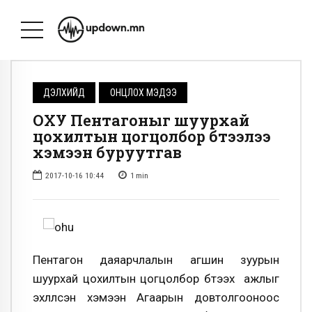
ДЭЛХИЙД
ОНЦЛОХ МЭДЭЭ
ОХУ Пентагоныг шуурхай
цохилтын цогцолбор бүтээлээ
хэмээн буруутгав
2017-10-16 10:44
1
min
Пентагон даяарчлалын агшин зуурын
шуурхай цохилтын цогцолбор бүтээх ажлыг
эхлүүлсэн хэмээн Агаарын довтолгооноос