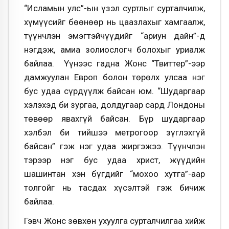
“Исламын улс”-ын үзэл суртлыг сурталчилж,
хүмүүсийг бөөнөөр нь цаазлахыг хамгаалж,
түүнчлэн эмэгтэйчүүдийг “ариун дайн”-д
нэгдэж, амиа золиослогч болохыг уриалж
байлаа. Үүнээс гадна Жонс “Твиттер”-ээр
дамжуулан Европ болон төрөлх улсаа нэг
бус удаа сүрдүүлж байсан юм. “Шударгаар
хэлэхэд би зургаа, долдугаар сард Лондоны
төвөөр явахгүй байсан. Бүр шударгаар
хэлбэл би тийшээ метрогоор зүглэхгүй
байсан” гэж нэг удаа жиргэжээ. Түүнчлэн
тэрээр нэг бус удаа христ, жүүдийн
шашинтан хэн бүгдийг “мохоо хутга”-аар
толгойг нь тасдах хүсэлтэй гэж бичиж
байлаа.
Гэвч Жонс зөвхөн ухуулга сурталчилгаа хийж