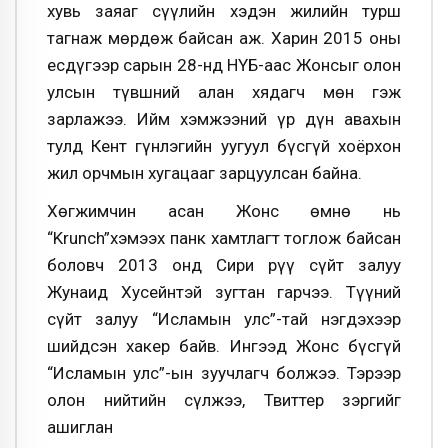
хувь заяаг сүүлийн хэдэн жилийн турш
тагнаж мөрдөж байсан аж. Харин 2015 оны
есдүгээр сарын 28-нд НҮБ-аас Жонсыг олон
улсын түвшний алан хядагч мөн гэж
зарлажээ. Ийм хэмжээний үр дүн авахын
тулд Кент гүнлэгийн уугуул бүсгүй хоёрхон
жил орчмын хугацааг зарцуулсан байна.
Хөгжимчин асан Жонс өмнө нь
“Krunch”хэмээх панк хамтлагт тоглож байсан
боловч 2013 онд Сири рүү сүйт залуу
Жунаид Хусейнтэй зугтан гарчээ. Түүний
сүйт залуу “Исламын улс”-тай нэгдэхээр
шийдсэн хакер байв. Ингээд Жонс бүсгүй
“Исламын улс”-ын зуучлагч болжээ. Тэрээр
олон нийтийн сүлжээ, Твиттер зэргийг
ашиглан