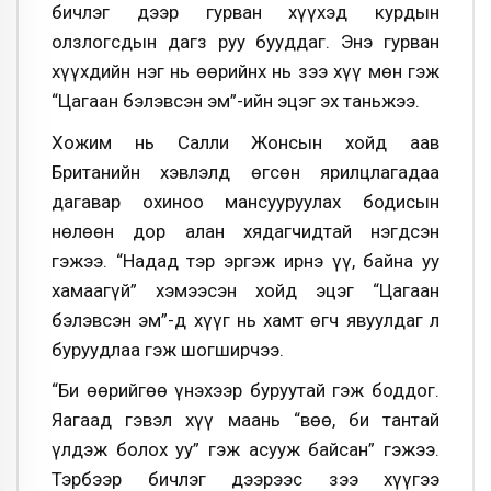
бичлэг дээр гурван хүүхэд курдын
олзлогсдын дагз руу бууддаг. Энэ гурван
хүүхдийн нэг нь өөрийнх нь зээ хүү мөн гэж
“Цагаан бэлэвсэн эм”-ийн эцэг эх таньжээ.
Хожим нь Салли Жонсын хойд аав
Британийн хэвлэлд өгсөн ярилцлагадаа
дагавар охиноо мансууруулах бодисын
нөлөөн дор алан хядагчидтай нэгдсэн
гэжээ. “Надад тэр эргэж ирнэ үү, байна уу
хамаагүй” хэмээсэн хойд эцэг “Цагаан
бэлэвсэн эм”-д хүүг нь хамт өгч явуулдаг л
буруудлаа гэж шогширчээ.
“Би өөрийгөө үнэхээр буруутай гэж боддог.
Яагаад гэвэл хүү маань “Өвөө, би тантай
үлдэж болох уу” гэж асууж байсан” гэжээ.
Тэрбээр бичлэг дээрээс зээ хүүгээ