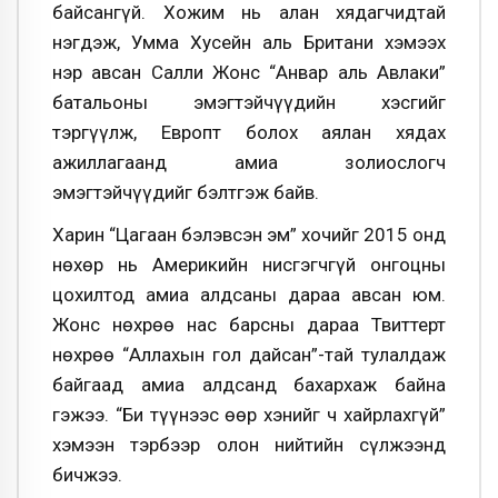
байсангүй. Хожим нь алан хядагчидтай
нэгдэж, Умма Хусейн аль Британи хэмээх
нэр авсан Салли Жонс “Анвар аль Авлаки”
батальоны эмэгтэйчүүдийн хэсгийг
тэргүүлж, Европт болох аялан хядах
ажиллагаанд амиа золиослогч
эмэгтэйчүүдийг бэлтгэж байв.
Харин “Цагаан бэлэвсэн эм” хочийг 2015 онд
нөхөр нь Америкийн нисгэгчгүй онгоцны
цохилтод амиа алдсаны дараа авсан юм.
Жонс нөхрөө нас барсны дараа Твиттерт
нөхрөө “Аллахын гол дайсан”-тай тулалдаж
байгаад амиа алдсанд бахархаж байна
гэжээ. “Би түүнээс өөр хэнийг ч хайрлахгүй”
хэмээн тэрбээр олон нийтийн сүлжээнд
бичжээ.