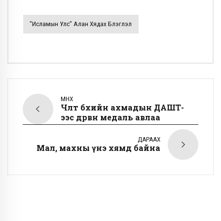
"Исламын Улс” Алан Хядах Бүлэглэл
ӨМНӨХ
Чөлөөт бөхийн ахмадын ДАШТ-
ээс дөрвөн медаль авлаа
ДАРААХ
Мал, махны үнэ хямд байна