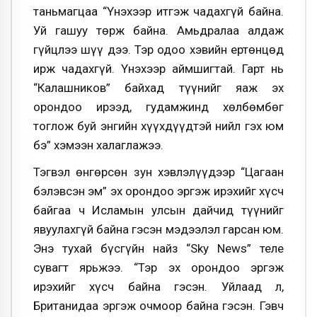
таньмагцаа “Үнэхээр итгэж чадахгүй байна.
Уй гашуу төрж байна. Амьдралаа алдаж
гүйцлээ шүү дээ. Тэр одоо хэвийн ертөнцөд
ирж чадахгүй. Үнэхээр аймшигтай. Гарт нь
“Калашников” байхад түүнийг яаж эх
орондоо ирээд, гудамжинд хөлбөмбөг
тоглож буй энгийн хүүхдүүдтэй нийл гэх юм
бэ” хэмээн халаглажээ.
Тэгвэл өнгөрсөн зун хэвлэлүүдээр “Цагаан
бэлэвсэн эм” эх орондоо эргэж ирэхийг хүсч
байгаа ч Исламын улсын дайчид түүнийг
явуулахгүй байна гэсэн мэдээлэл гарсан юм.
Энэ тухай бүсгүйн найз “Sky News” теле
сувагт ярьжээ. “Тэр эх орондоо эргэж
ирэхийг хүсч байна гэсэн. Уйлаад л,
Британидаа эргэж очмоор байна гэсэн. Гэвч