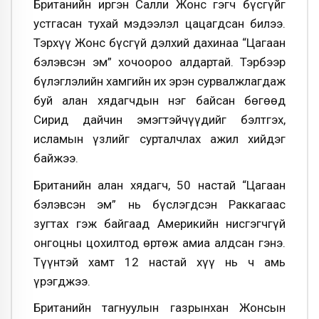
Британийн иргэн Салли Жонс гэгч бүсгүйг
устгасан тухай мэдээлэл цацагдсан билээ.
Тэрхүү Жонс бүсгүй дэлхий дахинаа “Цагаан
бэлэвсэн эм” хочоороо алдартай. Тэрбээр
бүлэглэлийн хамгийн их эрэн сурвалжлагдаж
буй алан хядагчдын нэг байсан бөгөөд
Сирид дайчин эмэгтэйчүүдийг бэлтгэх,
исламын үзлийг сурталчлах ажил хийдэг
байжээ.
Британийн алан хядагч, 50 настай “Цагаан
бэлэвсэн эм” нь бүслэгдсэн Раккагаас
зугтах гэж байгаад Америкийн нисгэгчгүй
онгоцны цохилтод өртөж амиа алдсан гэнэ.
Түүнтэй хамт 12 настай хүү нь ч амь
үрэгджээ.
Британийн тагнуулын газрынхан Жонсын