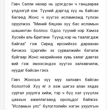
Гэвч Салли нөхөр нь үрэгдсэн ч ганцаараа
үлдээгүй юм. Түүний дэргэд хүү нь байсан
бөгөөд Жонс ч хүүгээ исламизмд түлхэн
оруулжээ. “Миний бяцхан хүү бас исламын
шашинтан боллоо. Одоо түүний нэр Хамза
Хусейн аль-Британи. Түүнд нэр нь таалагдаж
байгаа” гэж Сирид ирснийхээ дараахан
бичжээ. Цэргийн эх сурвалжийн баталж
буйгаар Жонс нөхрийнхөө хувь заяаг давтах
вий гэж эмээсэндээ хүүгээ халхавчилж,
нуудаг байсан гэнэ.
Гэвч Жонсын хүү муу халхавч байсан
бололтой. Хүү яг л ээж шигээ алан хядах
суртал ухуулга хийж, тэр ч бүү хэл үзүүлэх
цаазын ажиллагаанд оролцдог байжээ.
“Исламын улс” бүлэглэлийн нэгэн ухуулгын