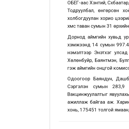
ОБЕГ-аас Хэнтий, Сүхбаата
Тодруулбал, өнгөрсөн х
холбогдуулан хорио цээри
хүмүүс таван сумын 31 өрхи
Дорнод аймгийн хувьд ур
хэмжээнд 14 сумын 997.4
нэмэлтээр Энэтхэг улсад
Хөлөнбуйр, Баянтүмэн, Бу
гэж аймгийн онцгой комис
Одоогоор Баяндун, Дашба
Сэргэлэн сумын 283,9 
Вакцинжуулалтыг явуулахы
ажиллаж байгаа аж. Хари
хонь, 175451 толгой ямаан