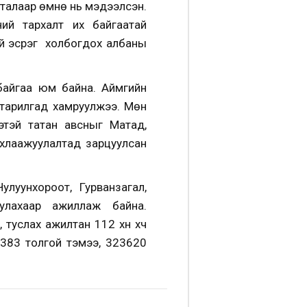
 талаар өмнө нь мэдээлсэн.
ий тархалт их байгаатай
ий эсрэг холбогдох албаны
байгаа юм байна. Аймгийн
тарилгад хамруулжээ. Мөн
этэй татан авсныг Матад,
рхлаажуулалтад зарцуулсан
луунхороот, Гурванзагал,
улахаар ажиллаж байна.
услах ажилтан 112 хүн хүч
383 толгой тэмээ, 323620