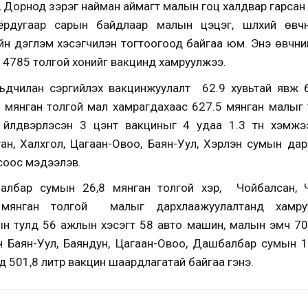
р, Дорнод зэрэг найман аймагт малын гоц халдвар гарсан
оёрдугаар сарын байдлаар малын цэцэг, шүлхий өвчн
йн дэглэм хэсэгчилэн тогтоогоод байгаа юм. Энэ өвчн
йн 4785 толгой хонийг вакцинд хамруулжээ.
ьдчилан сэргийлэх вакцинжуулалт 62.9 хувьтай явж 
 мянган толгой мал хамрагдахаас 627.5 мянган малыг 
 үйлдвэрлэсэн 3 цэнт вакциныг 4 удаа 1.3 тн хэмжэ
лган, Халхгол, Цагаан-Овоо, Баян-Уул, Хэрлэн сумын да
соос мэдээлэв.
лбар сумын 26,8 мянган толгой үхэр, Чойбалсан, Чу
мянган толгой малыг дархлаажуулалтанд хамру
н тулд 56 ажлын хэсэгт 58 авто машин, малын эмч 70, т
н Баян-Уул, Баяндун, Цагаан-Овоо, Дашбалбар сумын 1
д 501,8 литр вакцин шаардлагатай байгаа гэнэ.