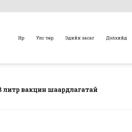
Нүүр
Улс төр
Эдийн засаг
Дэлхийд
.8 литр вакцин шаардлагатай