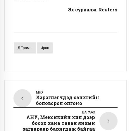
Эх сурвалж: Reuters
Д.Трамп
Иран
ӨМНӨХ
Хэрэглэгчдэд санхүүгийн
боловсрол олгоно
ДАРААХ
АНУ, Мексикийн хил дээр
босох хана таван янзын
загвараар баригдаж байгаа