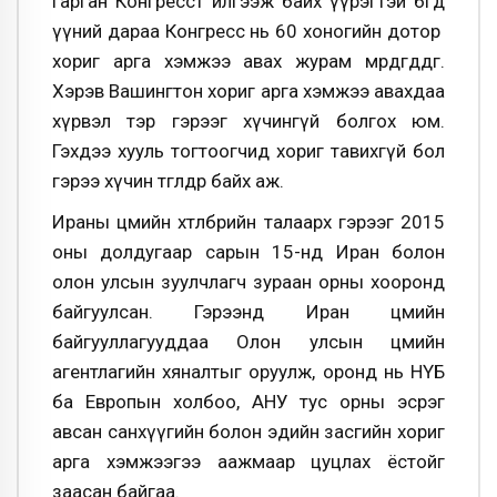
гарган Конгресст илгээж байх үүрэгтэй бөгөөд
үүний дараа Конгресс нь 60 хоногийн дотор
хориг арга хэмжээ авах журам мөрдөгддөг.
Хэрэв Вашингтон хориг арга хэмжээ авахдаа
хүрвэл тэр гэрээг хүчингүй болгох юм.
Гэхдээ хууль тогтоогчид хориг тавихгүй бол
гэрээ хүчин төгөлдөр байх аж.
Ираны цөмийн хөтөлбөрийн талаарх гэрээг 2015
оны долдугаар сарын 15-нд Иран болон
олон улсын зуулчлагч зураан орны хооронд
байгуулсан. Гэрээнд Иран цөмийн
байгууллагууддаа Олон улсын цөмийн
агентлагийн хяналтыг оруулж, оронд нь НҮБ
ба Европын холбоо, АНУ тус орны эсрэг
авсан санхүүгийн болон эдийн засгийн хориг
арга хэмжээгээ аажмаар цуцлах ёстойг
заасан байгаа.