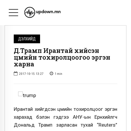
ДЭЛХИЙД
Д.Трамп Ирантай хийсэн
цөмийн тохиролцоогоо эргэн
харна
2017-10-15 13:27
1
min
Ирантай хийгдсэн цөмийн тохиролцоог эргэн
харахад бэлэн гэдгээ АНУ-ын Ерөнхийлөгч
Дональд Трамп зарласан тухай “Reuters”