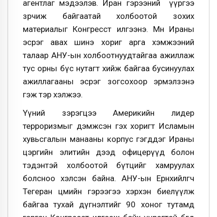
агентлаг мэдээлэв. Иран гэрээний үүргээ
зөрчиж байгаатай холбоотой зохих
материалыг Конгресст илгээнэ. Мөн Ираны
эсрэг авах шинэ хориг арга хэмжээний
талаар АНУ-ын холбоотнуудтайгаа ажиллаж
тус орны бүс нутагт хийж байгаа бусинуулах
ажиллагааны эсрэг зогсохоор эрмэлзэнэ
гэж тэр хэлжээ.
Үүний зэрэгцээ Америкийн лидер
терроризмыг дэмжсэн гэх хоригт Исламын
хувьсгалын манааны корпус гэгддэг Ираны
цэргийн элитийн дээд офицерүүд болон
тэдэнтэй холбоотой бүтцийг хамруулах
болсноо хэлсэн байна. АНУ-ын Ерөнхийлөгч
Тегеран цөмийн гэрээгээ хэрхэн биелүүлж
байгаа тухай дүгнэлтийг 90 хоног тутамд