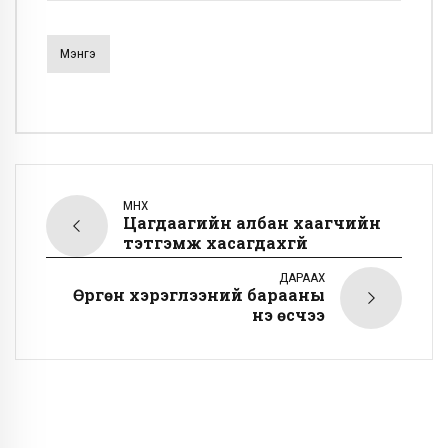
Мэнгэ
ӨМНӨХ
Цагдаагийн албан хаагчийн
тэтгэмж хасагдахгүй
ДАРААХ
Өргөн хэрэглээний барааны
үнэ өсчээ