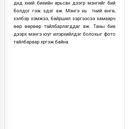
дүнд хүний биеийн арьсан дээгүүр мэнгийг бий
болдог гэж үздэг аж. Мэнгэ нь түүний өнгө,
хэлбэр хэмжээ, байршил зэргээсээ хамаарч
өөр өөрөөр тайлбарлагддаг аж. Таны бие
дээрх мэнгэ юуг илэрхийлдэг болохыг фото
тайлбараар хүргэж байна.