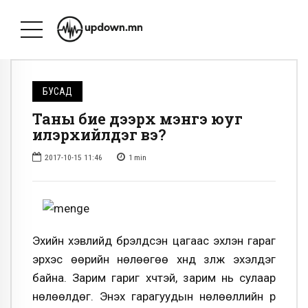
БУСАД
Таны бие дээрх мэнгэ юуг
илэрхийлдэг вэ?
2017-10-15 11:46
1
min
Эхийн хэвлийд бүрэлдсэн цагаас эхлэн гараг
эрхэс өөрийн нөлөөгөө хүнд үзүүлж эхэлдэг
байна. Зарим гариг хүчтэй, зарим нь сулаар
нөлөөлдөг. Энэхүү гарагуудын нөлөөллийн үр