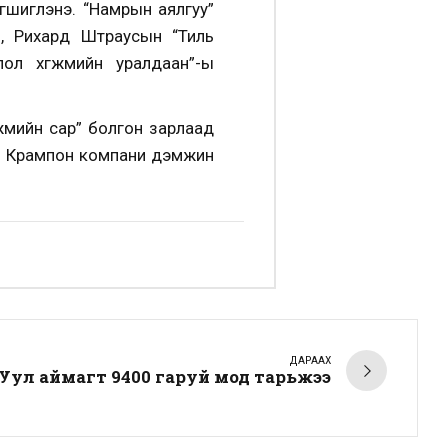
гшиглэнэ. “Намрын аялгуу”
, Рихард Штраусын “Тиль
ол хөгжмийн уралдаан”-ы
жмийн сар” болгон зарлаад
йн Крампон компани дэмжин
ДАРААХ
Уул аймагт 9400 гаруй мод тарьжээ