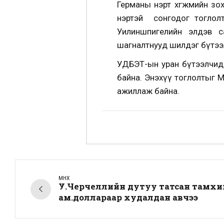
Германы нэрт хөгжмийн зо
нэртэй сонгодог тоглол
Уилиншпигелийн элдэв с
шагналтнууд шилдэг бүтээ
УДБЭТ-ын уран бүтээлчид 
байна. Энэхүү тоглолтыг 
ажиллаж байна.
ӨМНӨХ
У.Черчеллийн дутуу татсан тамхи
ам.доллараар худалдан авчээ