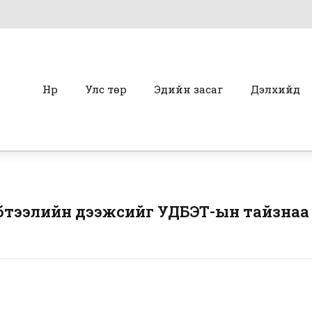
Нүүр
Улс төр
Эдийн засаг
Дэлхийд
бүтээлийн дээжсийг УДБЭТ-ын тайзнаа