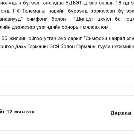
хиолчдын бүтээл анх удаа УДБЭТ-д энэ сарын 18-нд э
тонд Г.Ф.Телеманы нарийн бүрээнд зориулсан бүтээл
анаанууд” симфони болон “Шилдэг цөөхүүл ба гоцл
лийн дээжсээр үзэгчдийн сонорыг мялаах юм.
55 жилийн ойгоо угтан энэ сарыг “Симфони найрал хөг
Монгол дахь Германы ЭСЯ болон Германы гуулин хөгжми
йг 12 мянган
Дархан-