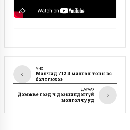
ӨМНӨХ
Малчид 712.3 мянган тонн өвс
бэлтгэжээ
ДАРААХ
Дэмжье гээд ч дээшилдэггүй
монголчууд