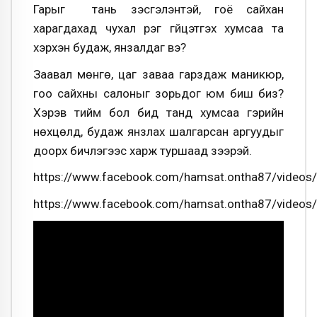
Гарыг тань үзэсгэлэнтэй, гоё сайхан
харагдахад чухал үүрэг гүйцэтгэх хумсаа та
хэрхэн будаж, янзалдаг вэ?
Заавал мөнгө, цаг заваа гарздаж маникюр,
гоо сайхны салоныг зорьдог юм биш биз?
Хэрэв тийм бол бид танд хумсаа гэрийн
нөхцөлд, будаж янзлах шалгарсан аргуудыг
доорх бичлэгээс харж туршаад үзээрэй.
https://www.facebook.com/hamsat.ontha87/video
https://www.facebook.com/hamsat.ontha87/video