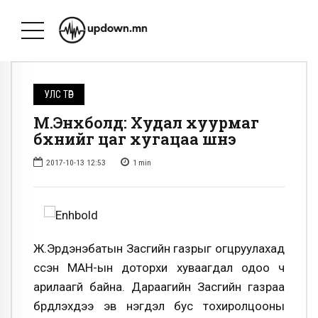
УЛС ТӨР
М.Энхболд: Худал хуурмаг
бүхнийг цаг хугацаа шүүнэ
2017-10-13 12:53
1
min
Ж.Эрдэнэбатын Засгийн газрыг огцруулахад
үүссэн МАН-ын доторхи хуваагдал одоо ч
арилаагүй байна. Дараагийн Засгийн газраа
бүрдүүлэхдээ эв нэгдэл бус тохиролцооны