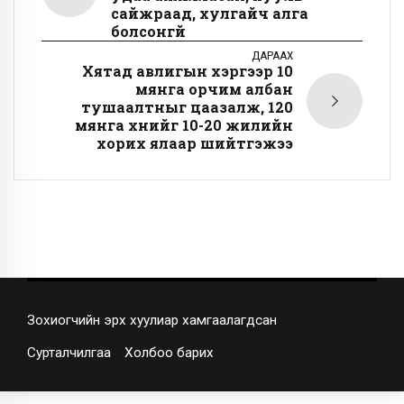
сайжраад, хулгайч алга
болсонгүй
ДАРААХ
Хятад авлигын хэргээр 10
мянга орчим албан
тушаалтныг цаазалж, 120
мянга хүнийг 10-20 жилийн
хорих ялаар шийтгэжээ
Зохиогчийн эрх хуулиар хамгаалагдсан
Сурталчилгаа
Холбоо барих