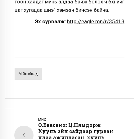
тоон хаядаг минь алдаа байж болох ч бүхнийг
цаг хугацаа шүүнэ” хэмээн бичсэн байна.
Эх сурвалж:
http://eagle.mn/r/35413
М.Энхболд
ӨМНӨХ
О.Баасанхүү: Ц.Нямдорж
Хууль зүйн сайдаар гурван
удаа ажилласан, хууль