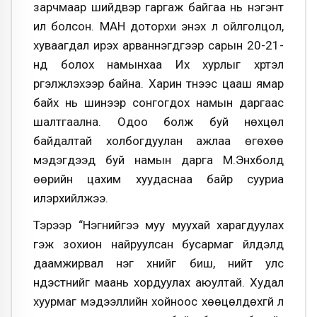
зарчмаар шийдвэр гаргаж байгаа нь нэгэнт
ил болсон. МАН доторхи энэхүү үл ойлголцол,
хуваагдал ирэх арваннэгдүгээр сарын 20-21-
нд болох намынхаа Их хурлыг хүртэл
үргэлжлэхээр байна. Харин түүнээс цааш ямар
байх нь шинээр сонгогдох намын даргаас
шалтгаална. Одоо болж буй нөхцөл
байдалтай холбогдуулан ажлаа өгөхөө
мэдэгдээд буй намын дарга М.Энхболд
өөрийн цахим хуудаснаа байр сууриа
илэрхийлжээ.
Тэрээр “Нэгнийгээ муу муухай харагдуулах
гэж зохион найруулсан бусармаг үйлдэлүүд
даамжирвал нэг хүнийг биш, нийт улс
үндэстнийг маань хордуулах аюултай. Худал
хуурмаг мэдээллийн хойноос хөөцөлдөхгүй үл