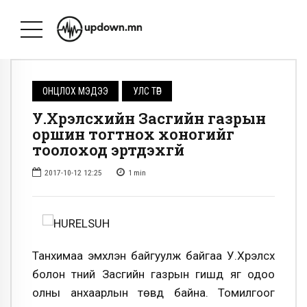
ОНЦЛОХ МЭДЭЭ
УЛС ТӨР
У.Хүрэлсүхийн Засгийн газрын
оршин тогтнох хоногийг
тоолоход эртдэхгүй
2017-10-12 12:25
1
min
Танхимаа эмхлэн байгуулж байгаа У.Хүрэлсүх
болон түүний Засгийн газрын гишүүд яг одоо
олны анхаарлын төвд байна. Томилгоог