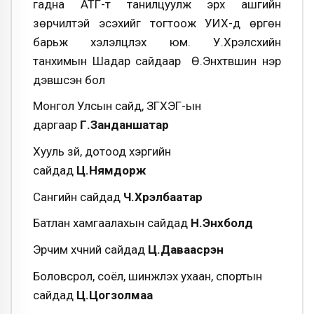
гадна АТГ-т танилцуулж эрх ашгийн
зөрчилтэй эсэхийг тогтоож УИХ-д өргөн
барьж хэлэлцүүлэх юм. У.Хүрэлсүхийн
танхимын Шадар сайдаар Ө.Энхтүвшин нэр
дэвшсэн бол
Монгол Улсын сайд, ЗГХЭГ-ын
даргаар
Г.Занданшатар
Хууль зүй, дотоод хэргийн
сайдад
Ц.Нямдорж
Сангийн сайдад
Ч.Хүрэлбаатар
Батлан хамгаалахын сайдад
Н.Энхболд
Эрчим хүчний сайдад
Ц.Даваасүрэн
Боловсрол, соёл, шинжлэх ухаан, спортын
сайдад
Ц.Цогзолмаа