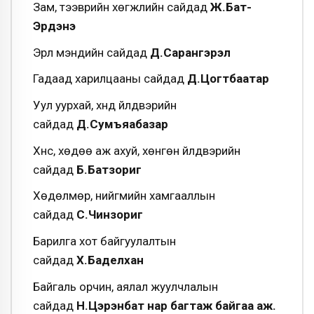
Зам, тээврийн хөгжлийн сайдад
Ж.Бат-
Эрдэнэ
Эрүүл мэндийн сайдад
Д.Сарангэрэл
Гадаад харилцааны сайдад
Д.Цогтбаатар
Уул уурхай, хүнд үйлдвэрийн
сайдад
Д.Сумъяабазар
Хүнс, хөдөө аж ахуй, хөнгөн үйлдвэрийн
сайдад
Б.Батзориг
Хөдөлмөр, нийгмийн хамгааллын
сайдад
С.Чинзориг
Барилга хот байгуулалтын
сайдад
Х.Баделхан
Байгаль орчин, аялал жуулчлалын
сайдад
Н.Цэрэнбат нар багтаж байгаа аж.