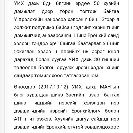
УИХ дахь бүдүүн бүлгийн ердөө 50 хувийн
дэмжлэг дээр торон тогтож байгаа
У.Хүрэлсүхийн үнэнээсээ хэлсэн үг биш. Зүгээр л
ээлжит популимз байсан гэдгийг харин түүнийг
дэмжигчид анзаарсангүй. Шинэ Ерөнхий сайд
хэлсэн үгэндээ хүрч байгаа баатарлаг хүн шиг
жүжиглэн хэзээ ч өөрийнх нь эсрэг кноп
дарахад бэлэн суугаа УИХ дахь 30 гишүүний
төлөөлөл болгон оруулж ирсэн хэдэн хүнийг
сайдаар томилохоос татгалзсан юм.
Өнөөдөр (2017.10.12) УИХ дахь МАН-ын
бүлэг хуралдан шинэ Засгийн газарт багтах
шинэ гишүүдийн нэрсийг хэлэлцэн нэр
дэвшигчдийн нэрсийг Ерөнхийлөгч болон
АТГ-т итгээжээ. Хуулийн дагуу сайдад нэр
дэвшигчдийг Ерөнхийлөгчтэй зөвшилцөхөөс