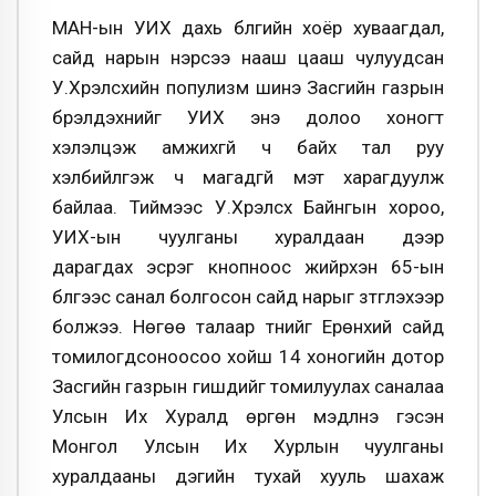
МАН-ын УИХ дахь бүлгийн хоёр хуваагдал,
сайд нарын нэрсээ нааш цааш чулуудсан
У.Хүрэлсүхийн популизм шинэ Засгийн газрын
бүрэлдэхүүнийг УИХ энэ долоо хоногт
хэлэлцэж амжихгүй ч байх тал руу
хэлбийлгэж ч магадгүй мэт харагдуулж
байлаа. Тиймээс У.Хүрэлсүх Байнгын хороо,
УИХ-ын чуулганы хуралдаан дээр
дарагдах эсрэг кнопноос жийрхэн 65-ын
бүлгээс санал болгосон сайд нарыг зүтгүүлэхээр
болжээ. Нөгөө талаар түүнийг Ерөнхий сайд
томилогдсоноосоо хойш 14 хоногийн дотор
Засгийн газрын гишүүдийг томилуулах саналаа
Улсын Их Хуралд өргөн мэдүүлнэ гэсэн
Монгол Улсын Их Хурлын чуулганы
хуралдааны дэгийн тухай хууль шахаж