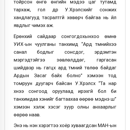
тойрсон өнгө өнгийн мэдээ цаг тутамд
тархаж, гол дүр У.Хүрэлсүхийг сонжих
хандлагууд тасралтгүй хөвөрч байгаа нь үйл
явдлыг чимэх аж.
Ерөнхий сайдаар сонгогдохынхоо өмнө
УИХ-ын чуулганы танхимд “Ард түмнийхээ
санал бодлыг сонсдог, эрдэмтэн
мэргэдтэйгээ зөвлөлддөг, гаргасан
шийдвэр нь гагцхүү ард түмний төлөө байдаг
Ардын Засаг байх болно” хэмээн тод
томруун дуугарч байсан У.Хүрэлсүх “Та нар
хүнээ сонгоод оруулаад ирэхгүй бол би
танхимдаа хэнийг багтаахаа өөрөө мэднэ шүү”
хэмээн хэлж хэсэг зуур олны анхаарлыг
өөрөө наав.
Энэ нь үнэн хэрэгтээ хоёр хуваагдсан МАН-ын