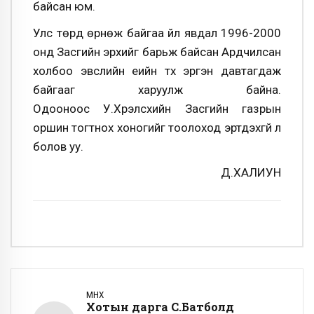
байсан юм.
Улс төрд өрнөж байгаа үйл явдал 1996-2000
онд Засгийн эрхийг барьж байсан Ардчилсан
холбоо эвслийн үеийн түүх эргэн давтагдаж
байгааг харуулж байна.
Одооноос У.Хүрэлсүхийн Засгийн газрын
оршин тогтнох хоногийг тоолоход эртдэхгүй л
болов уу.
Д.ХАЛИУН
ӨМНӨХ
Хотын дарга С.Батболд