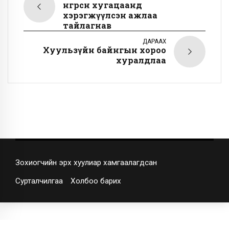
өнгөрсөн хугацаанд
хэрэгжүүлсэн ажлаа
тайлагнав
ДАРААХ
Хуульзүйн байнгын хороо
хуралдлаа
Зохиогчийн эрх хуулиар хамгаалагдсан
Сурталчилгаа
Холбоо барих