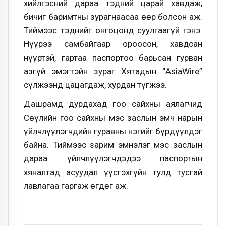
хийлгэсний дараа тэдний царай хавдаж,
бичиг баримтны зурагнаасаа өөр болсон аж.
Тиймээс тэднийг онгоцонд суулгаагүй гэнэ.
Нүүрээ самбайгаар ороосон, хавдсан
нүүртэй, гартаа паспортоо барьсан гурван
азгүй эмэгтэйн зураг Хятадын “AsiaWire”
сүлжээнд цацагдаж, хурдан түгжээ.
Дашрамд дурдахад гоо сайхны аялагчид
Сөүлийн гоо сайхны мэс заслын эмч нарын
үйлчлүүлэгчдийн гуравны нэгийг бүрдүүлдэг
байна. Тиймээс зарим эмнэлэг мэс заслын
дараа үйлчлүүлэгчдэдээ паспортын
хяналтад асуудал үүсгэхгүйн тулд тусгай
лавлагаа гаргаж өгдөг аж.