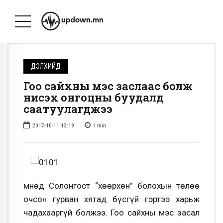
ДЭЛХИЙД
Гоо сайхны мэс заслаас болж
нисэх онгоцны буудалд
саатуулагджээ
2017-10-11 13:19
1
min
Өмнөд Солонгост “хөөрхөн” болохын төлөө
очсон гурван хятад бүсгүй гэртээ харьж
чадахааргүй болжээ. Гоо сайхны мэс засал