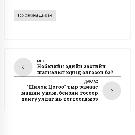
Гоо Сайхны Дайсан
ӨМНӨХ
Нобелийн эдийн засгийн
шагналыг юунд олгосон бэ?
ДАРААХ
"Шилэн Цогоо" төмөр замаас
машин унаж, бензин тосоор
хангуулдаг нь тогтоогджээ