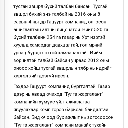
тусгай зөвшөөрөл бүхий талбай байсан. Тусгай
зөвшөөрөл бүхий энэ талбай нь 2016 оны 8
сарын 4 ны өдөр Гацуурт компанид олгосон
ашиглалтын алтны лицензтэй. Нийт 520 га
бүхий талбайн 254 га газар нь Урт нэртэй
хуульд хамардаг давхцалтай, гол мөрний
урсац бүрдэх эхтэй хамааралтай. Иийм
зөорчилтэй талбай байсан учраас 2012 оны
оноос хойш тусгай зөвшөөрлын төлбөр нь өнөөдрийг
хүртэл хийгдээгүй ирсэн.
Гэхдээ Гацуурт компанид бүртгэлтэй. Газар
дээр нь яваад очиход “Тулга жаргалант”
компанийн хүмүүс үйл ажиллагаа
явуулахаар кемп гэрээ барьсан байдалтай
байсан. Бид очоод бүх ажлыг нь зогссоосон.
“Тулга жаргалант” компани манайх тухайн