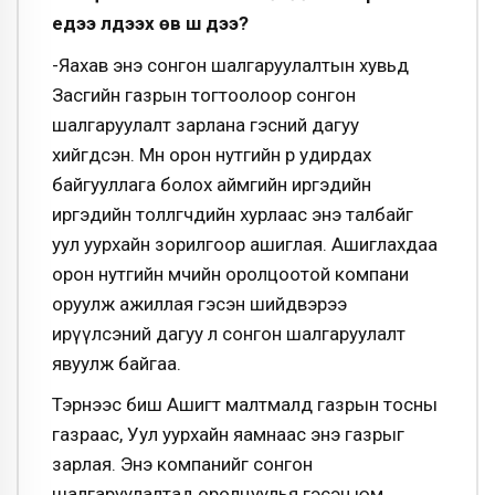
үедээ үлдээх өв шүү дээ?
-Яахав энэ сонгон шалгаруулалтын хувьд
Засгийн газрын тогтоолоор сонгон
шалгаруулалт зарлана гэсний дагуу
хийгдсэн. Мөн орон нутгийн өөрөө удирдах
байгууллага болох аймгийн иргэдийн
иргэдийн төолөлөөгчдийн хурлаас энэ талбайг
уул уурхайн зорилгоор ашиглая. Ашиглахдаа
орон нутгийн өмчийн оролцоотой компани
оруулж ажиллая гэсэн шийдвэрээ
ирүүлсэний дагуу л сонгон шалгаруулалт
явуулж байгаа.
Тэрнээс биш Ашигт малтмалд газрын тосны
газраас, Уул уурхайн яамнаас энэ газрыг
зарлая. Энэ компанийг сонгон
шалгаруулалтад оролцуулья гэсэн юм