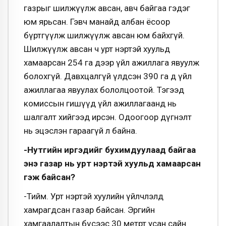
газрыг шилжүүлж авсан, авч байгаа гэдэг
юм ярьсан. Гэвч манайд албан ёсоор
бүртгүүлж шилжүүлж авсан юм байхгүй.
Шилжүүлж авсан ч урт нэртэй хуульд
хамаарсан 254 га дээр үйл ажиллага явуулж
болохгүй. Давхцалгүй үлдсэн 390 га д үйл
ажиллагаа явуулах бололцоотой. Тэгээд
комиссын гишүүд үйл ажиллагаанд нь
шалгалт хийгээд ирсэн. Одоогоор дүгнэлт
нь эцэслэн гараагүй л байна.
-Нутгийн иргэдийг бухимдуулаад байгаа
энэ газар нь урт нэртэй хуульд хамаарсан
гэж байсан?
-Тийм. Урт нэртэй хуулийн үйлчлэлд
хамрагдсан газар байсан. Эргийн
хамгаалалтын бүсээс 30 метрт усан сайн