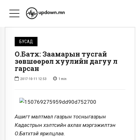
БУСАД
О.Батхүү: Заамарын тусгай
зөвшөөрөл хуулийн дагуу л
гарсан
2017-10-11 12:53
1
min
Ашигт малтмал газрын тосныгазрын
Кадастрын хэлтсийн ахлах мэргэжилтэн
О.Батхүүтэй ярилцлаа.