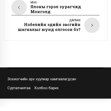
ӨМНӨХ
Японы гэрэл зурагчид
Монголд
ДАРААХ
Нобелийн эдийн засгийн
шагналыг юунд олгосон бэ?
Зохиогчийн эрх хуулиар хамгаалагдсан
Сурталчилгаа
Холбоо барих