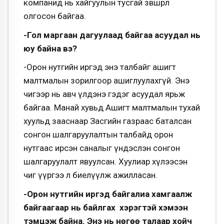
компанид нь хайгуулын тусгай зөвшөөрөл
олгосон байгаа.
-Гол маргаан дагуулаад байгаа асуудал нь
юу байна вэ?
-Орон нутгийн иргэд энэ талбайг ашигт
малтмалын зорилгоор ашиглуулахгүй. Энэ
чигээр нь авч үлдэнэ гэдэг асуудал ярьж
байгаа. Манай хувьд Ашигт малтмалын тухай
хуульд зааснаар Засгийн газраас баталсан
сонгон шалгаруулалтын талбайд орон
нутгаас ирсэн саналыг үндэслэн сонгон
шалгаруулалт явуулсан. Хуулиар хүлээсэн
чиг үүргээ л биелүүлж ажилласан.
-Орон нутгийн иргэд байгалиа хамгаалж
байгаагаар нь байлгах хэрэгтэй хэмээн
тэмцэж байна. Энэ нь нөгөө талаар хойч