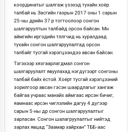
координатыг шалгаж үзэхэд тухайн хоёр
талбай нь Засгийн газрын 2017 оны 1 сарын
25-ны өдрийн 37 р тогтоолоор сонгон
шалгаруултын талбайд орсон байсан. Мөн
аймгийн иргэдийн төлөөлөгчид нь хуралдаад
тухайн сонгон шалгаруулалтад орсон
талбайг тусгай хэрэгцээндээ авсан байсан.
Тэгэхээр хязгаарлагдмал сонгон
шалгаруулалт явуулахад нэгдүгээрт сонгоны
талбай байх ёстой. Хоёрт тусгай хэрэгцээний
зорилгоор авсан гэсэн шаардлагыг хангаж
байгаа учраас манайх аймгаас ирсэн бичиг,
яамнаас ирсэн чиглэлийн дагуу 4 дүгээр
сарын 5-ны өдөр сонгон шалгаруулалтыг
зарласан. Сонгон шалагруулалтыг нийтэд
зарлах явцад “Заамар хайрхан” ТББ-аас