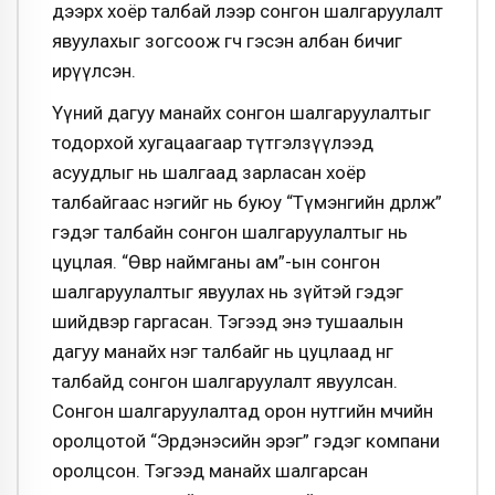
дээрх хоёр талбай лээр сонгон шалгаруулалт
явуулахыг зогсоож өгөөч гэсэн албан бичиг
ирүүлсэн.
Үүний дагуу манайх сонгон шалгаруулалтыг
тодорхой хугацаагаар түтгэлзүүлээд
асуудлыг нь шалгаад зарласан хоёр
талбайгаас нэгийг нь буюу “Түмэнгийн дөрөлж”
гэдэг талбайн сонгон шалгаруулалтыг нь
цуцлая. “Өвөр наймганы ам”-ын сонгон
шалгаруулалтыг явуулах нь зүйтэй гэдэг
шийдвэр гаргасан. Тэгээд энэ тушаалын
дагуу манайх нэг талбайг нь цуцлаад нөгөө
талбайд сонгон шалгаруулалт явуулсан.
Сонгон шалгаруулалтад орон нутгийн өмчийн
оролцотой “Эрдэнэсийн эрэг” гэдэг компани
оролцсон. Тэгээд манайх шалгарсан