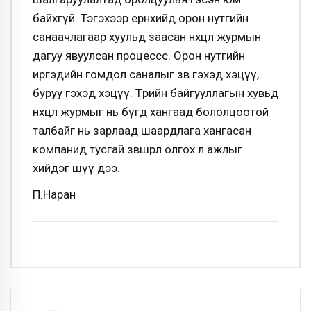
байхгүй. Тэгэхээр ерөнхийдөө орон нутгийн
санаачлагаар хуульд заасан нөхцөл журмын
дагуу явуулсан процессс. Орон нутгийн
иргэдийн гомдол саналыг зөв гэхэд хэцүү,
буруу гэхэд хэцүү. Төрийн байгууллагын хувьд
нөхцөл журмыг нь бүгд хангаад бололцоотой
талбайг нь зарлаад шаардлага хангасан
компанид тусгай зөвшөөрөл олгох л ажлыг
хийдэг шүү дээ.
П.Наран