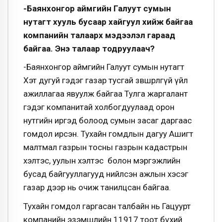
-Баянхонгор аймгийн Галуут сумын
нутагт хууль бусаар хайгуул хийж байгаа
компанийн талаарх мэдээлэл гараад
байгаа. Энэ талаар тодруулаач?
-Баянхонгор аймгийн Галуут сумын нутагт
Хэт дугуй гэдэг газар тусгай зөвшөөрөлгүй үйл
ажиллагаа явуулж байгаа Тулга жаргалант
гэдэг компанитай холбогдуулаад орон
нутгийн иргэд болоод сумын засаг даргаас
гомдол ирсэн. Тухайн гомдлын дагуу Ашигт
малтмал газрын тосны газрын кадастрын
хэлтэс, уулын хэлтэс болон мэргэжлийн
бусад байгууллагууд нийлсэн ажлын хэсэг
газар дээр нь очиж танилцсан байгаа.
Тухайн гомдол гаргасан талбайн нь Гацуурт
компанийн эзэмшлийн 11917 тоот бүхий