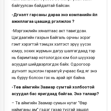
байгуулсан байдалтай байсан.
-Дүгнэлт гарсаны дараа энэ компанийн үйл
ажиллагаа цаашид үргэлжлэх үү?
-Мэргэжлийн хяналтаас акт тавигдсан.
Цагдаагийн газрын Байгаль орчны эсрэг
гэмт хэрэгтэй тэмцэх хэлтэст эрүү үүсэх
юмуу, зохих журмын дагуу шалгагдаад тэр
нь баримтаар нотологдох юм бол шүүхээр
асуудал шийдвэрлэгдэх байх. Одоогоор
дүгнэлт эцэслэн гараагүй учраас бид яг энэ
нь буруу болсон гэх нь арай эрт байна.
-Төв аймгийн Заамар сумтай холбоотой
асуудал бас яригдаад байгаа. Энэ талаар?
– Төв аймгийн Заамар сумын нутаг “Өвөр
наймганы ам” гэдэг газар тусгай зөвшөөрөл