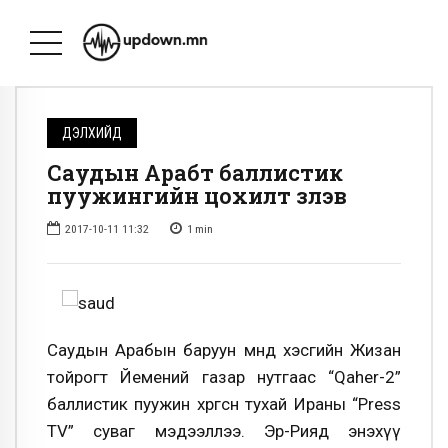
ДЭЛХИЙД
Саудын Арабт баллистик
пуужингийн цохилт үзүүлэв
2017-10-11 11:32
1
min
Саудын Арабын баруун өмнөд хэсгийн Жизан
тойрогт Йемений газар нутгаас “Qaher-2”
баллистик пуужин хөөргөсөн тухай Ираны “Press
TV” суваг мэдээллээ. Эр-Рияд энэхүү