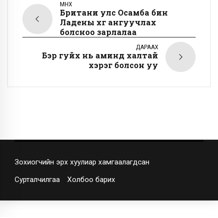
ӨМНӨХ
Британи улс Осамба бин
Ладены хүүг ангуучлах
болсноо зарлалаа
ДАРААХ
Бэр гуйх нь аминд халтай
хэрэг болсон уу
Зохиогчийн эрх хуулиар хамгаалагдсан
Сурталчилгаа
Холбоо барих