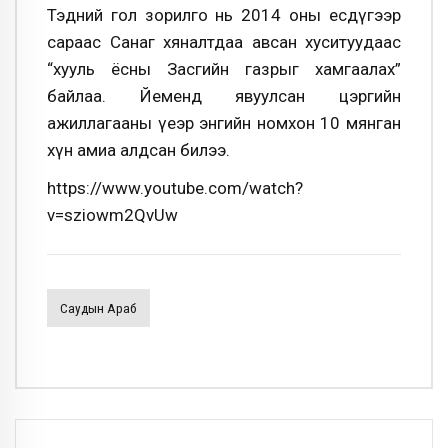
Тэдний гол зорилго нь 2014 оны есдүгээр
сараас Санаг хяналтдаа авсан хуситуудаас
“хууль ёсны Засгийн газрыг хамгаалах”
байлаа. Йеменд явуулсан цэргийн
ажиллагааны үеэр энгийн номхон 10 мянган
хүн амиа алдсан билээ.
https://www.youtube.com/watch?
v=sziowm2QvUw
Саудын Араб