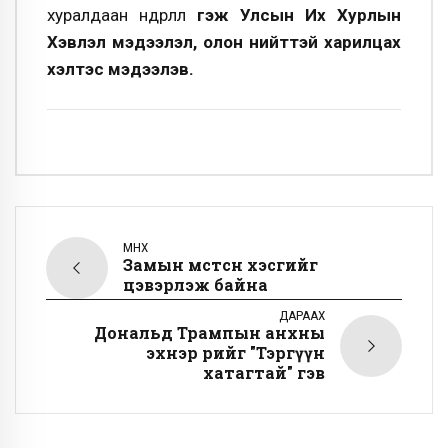
хуралдаан өндөрлөлөө
гэж Улсын Их Хурлын
Хэвлэл мэдээлэл, олон нийттэй харилцах
хэлтэс мэдээлэв.
ӨМНӨХ
Замын мөстсөн хэсгийг
цэвэрлэж байна
ДАРААХ
Дональд Трампын анхны
эхнэр өөрийгөө "Тэргүүн
хатагтай" гэв