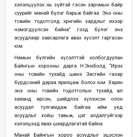
хэлэлцүүлэх нь зүйтэй гэсэн зарчмын байр
суурийг манай бүлэг барьж байгаа. Энэ оны
төсвийн тодотголд хөрөнгийн зардлыг ихээр
нэмэгдүүлсэн байна” гээд бүлэг энэ
асуудлаар завсарлага авах хүсэлт гаргасан
юм.
Намын бүлгийн хүсэлттэй холбогдуулан
Байнгын хорооны дарга Н.Энхболд “Ирэх
оны төсвийн тухайд шинэ Засгийн газар
бүрдсэний дараа ярилцаж болох юм. Харин
энэ оны төсвийн тодотголын тухайд өвөл
хаяанд ирсэн, шийдлээ хүлээсэн олон
асуудал тулгамдаж байгаа ийм үед
асуудлыг хойш тавьж, цаг алдалгүйгээр
хэлэлцээд явах шаардлагатай байна.
Манай Байнгын хороо асуудлыг эцэслэн