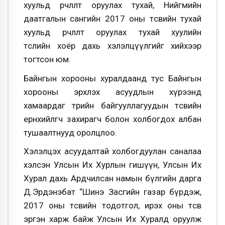
хуульд өөрчлөлт оруулах тухай, Нийгмийн
даатгалын сангийн 2017 оны төсвийн тухай
хуульд өөрчлөлт оруулах тухай хуулийн
төслийн хоёр дахь хэлэлцүүлгийг хийхээр
тогтсон юм.
Байнгын хорооны хуралдаанд тус Байнгын
хорооны эрхлэх асуудлын хүрээнд
хамаардаг төрийн байгууллагуудын төсвийн
ерөнхийлөгч захирагч болон холбогдох албан
тушаалтнууд оролцлоо.
Хэлэлцэх асуудалтай холбогдуулан саналаа
хэлсэн Улсын Их Хурлын гишүүн, Улсын Их
Хурал дахь Ардчилсан намын бүлгийн дарга
Д.Эрдэнэбат “Шинэ Засгийн газар бүрдэж,
2017 оны төсвийн тодотгол, ирэх оны төсвөө
эргэн харж байж Улсын Их Хуралд оруулж