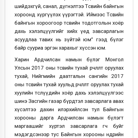
шийдэхгүй, санал, дүгнэлтээ Төсвийн байнгын
хороонд хүргүүлэх үүрэгтэй. Иймээс Төсвийн
байнгын хороогоор төсвийн тодотголын хоёр
дахь хэлэлцүүлгийг хийх үед завсарлагын
асуудлаа тавих нь зүйтэй юм” гээд бүлэг
байр сууриа эргэн харахыг хүссэн юм.
Харин Ардчилсан намын бүлэг Монгол
Улсын 2017 оны төсвийн тухай өөрчлөлт оруулах
тухай, Нийгмийн даатгалын сангийн 2017
оны төсвийн тухай хуульд өөрчлөлт оруулах тухай
хуулийн төслүүдийн хоёр дахь хэлэлцүүлгээс
шинэ Засгийн газар бүрдтэл завсарлага авах
хүсэлтээ дахин илэрхийлсэн тул Байнгын
хорооны дарга Ардчилсан намын бүлэгт
маргаашийг хүртэл завсарлага өгч буйг
мэдэгдсэнээр тус Байнгын хорооны өнөөдрийн