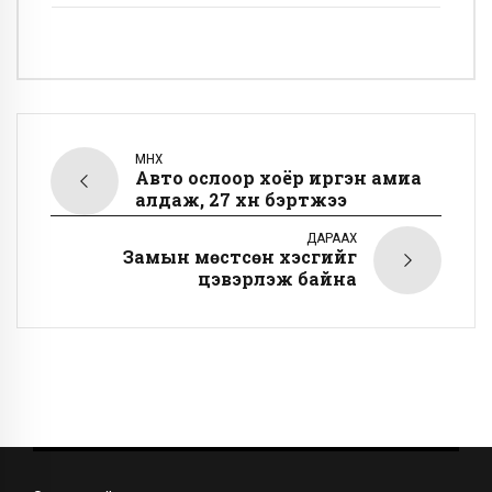
ӨМНӨХ
Авто ослоор хоёр иргэн амиа
алдаж, 27 хүн бэртжээ
ДАРААХ
Замын мөстсөн хэсгийг
цэвэрлэж байна