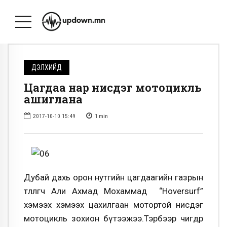
ДЭЛХИЙД
Цагдаа нар нисдэг мотоцикль
ашиглана
2017-10-10 15:49
1
min
Дубай дахь орон нутгийн цагдаагийн газрын
төлөөлөгч Али Ахмад Мохаммад “Hoversurf”
хэмээх хэмээх цахилгаан мотортой нисдэг
мотоцикль зохион бүтээжээ.Тэрбээр өчигдөр