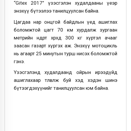
“Gitex 2017” үзэсгэлэн худалдааны үеэр
энэхүү бүтээлээ танилцуулсан байна.
Цагдаа нар онцгой байдлын үед ашиглах
боломжтой цагт 70 км хурдалж зургаан
метрийн өндөрт хөөрөхдөө 300 кг хүртэл ачааг
заасан газарт хүргэх аж. Энэхүү мотоцикль
нь агаарт 25 минутын турш нисэх боломжтой
гэнэ.
Үзэсгэлэнд худалдаанд ойрын ирээдүйд
ашиглахаар төлөвлөж буй хэд хэдэн шинэ
бүтээгдэхүүнийг танилцуулсан юм байна.