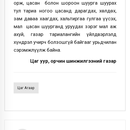
орж, цасан болон шороон шуурга шуурах
тул тариа ногоо цасанд дарагдах, хөлдөх,
зам даваа хаагдах, хальтиргаа гулгаа үүсэх,
мал цасан шуурганд уруудах зэрэг мал аж
ахуй, газар тариалангийн үйлдвэрлэлд
хүндрэл учирч болзошгүй байгааг урьдчилан
сэрэмжлүүлж байна.
Цаг уур, орчин шинжилгээний газар
Цаг Агаар