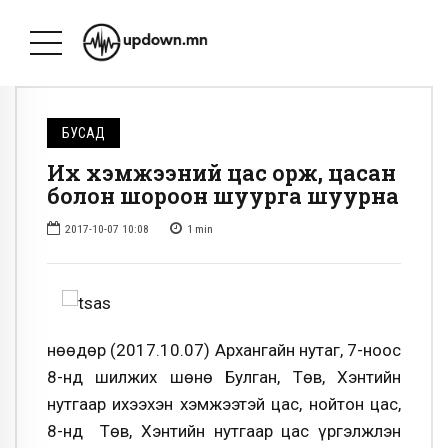
БУСАД
Их хэмжээний цас орж, цасан
болон шороон шуурга шуурна
2017-10-07 10:08
1
min
Өнөөдөр (2017.10.07) Архангайн нутаг, 7-ноос
8-нд шилжих шөнө Булган, Төв, Хэнтийн
нутгаар ихээхэн хэмжээтэй цас, нойтон цас,
8-нд Төв, Хэнтийн нутгаар цас үргэлжлэн