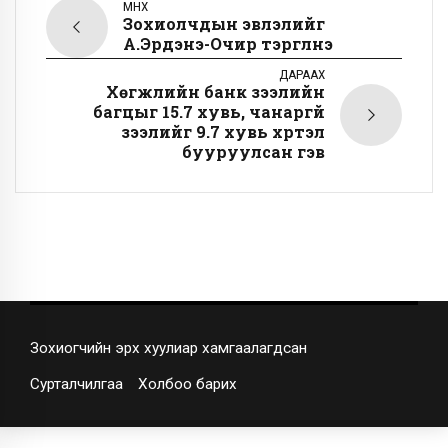
ӨМНӨХ
Зохиолчдын эвлэлийг
А.Эрдэнэ-Очир тэргүүлнэ
ДАРААХ
Хөгжлийн банк зээлийн
багцыг 15.7 хувь, чанаргүй
зээлийг 9.7 хувь хүртэл
бууруулсан гэв
Зохиогчийн эрх хуулиар хамгаалагдсан
Сурталчилгаа
Холбоо барих