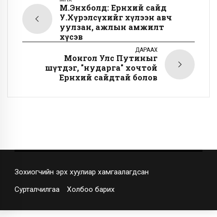
М.Энхболд: Ерөнхий сайд
У.Хүрэлсүхийг хүлээн авч
уулзан, ажлын амжилт
хүсэв
ДАРААХ
Монгол Улс Путиныг
шүтдэг, "нударга" хочтой
Ерөнхий сайдтай болов
Зохиогчийн эрх хуулиар хамгаалагдсан
Сурталчилгаа
Холбоо барих