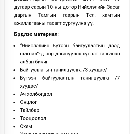
дугаар сарын 10-ны дотор Нийслэлийн Засаг
даргын Тамгын газрын Төсөл, хамтын
ажиллагааны тасагт хүргүүлнэ үү.
Бүрдүүлэх материал:
“Нийслэлийн Бүтээн байгуулалтын дээд
шагнал”-д нэр дэвшүүлэх хүсэлт гаргасан
албан бичиг
Байгууллагын танилцуулга /3 хуудас/
Бүтээн байгуулалтын танилцуулга /7
хуудас/
Ач холбогдол
Онцлог
Тайлбар
Тооцоолол
Схем