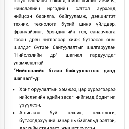
оюун санааны хөгжилд шинэ жишиг авчирч,
Нийслэлийн иргэдийн сэтгэл зүрхэнд
нийцсэн барилга, байгууламж, дэвшилтэт
техник, технологи бүхий шинэ үйлдвэр,
франчайзинг, брэндингийн төсөл, санаачлага
гэсэн дөрвөн чиглэлээр хийж бүтээсэн оны
шилдэг бүтээн байгуулалтыг шалгаруулан
“Нийслэлийн өдөр” шагнал гардуулдаг
уламжлалтай.
“Нийслэлийн бүтээн байгуулалтын дээд
шагнал”-д:
Хөрөнгө оруулалтын хэмжээ, цар хүрээгээрээ
нийслэлийн эдийн засаг, нийгэмд бодит нөлөө
үзүүлсэн,
Ашиглаж буй техник, технологи,
бүтээгдэхүүний чанар нь байгальд ээлтэй,
дэлхийн стандарт, жишигт хүрсэн,