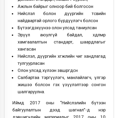
Ажлын байрыг олноор бий болгосон
Нийслэл болон дүүргийн төсвийн
найдвартай орлого бүрдүүлэгч болсон
Бүтээгдэхүүнээ олон улсад таниулсан
Эрүүл аюулгүй байдал, хөдөлмөр
хамгаалалтын стандарт, шаардлагыг
хангасан
Нийслэл, дүүргийн хөгжлийн чиг хандлагад
тулгуурласан
Олон улсад хүлээн зөвшөөрөгдсөн
Салбартаа тэргүүлэгч, манлайлагч, үлгэр
жишээ болсон гэх үзүүлэлтээр сонгон
шалгаруулна.
Иймд 2017 оны “Нийслэлийн бүтээн
байгуулалтын дээд шагнал”-д нэр
дэвшигчдийн материалыг 2017 оны 10