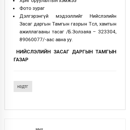
Хөрөнгө оруулалтын хэмжээ
Фото зураг
Дэлгэрэнгүй мэдээллийг Нийслэлийн
Засаг даргын Тамгын газрын Төсөл, хамтын
ажиллагааны тасаг /Б.Золзаяа – 323304,
89060077/-аас авна уу.
НИЙСЛЭЛИЙН ЗАСАГ ДАРГЫН ТАМГЫН
ГАЗАР
НЗДТГ
ӨМНӨХ