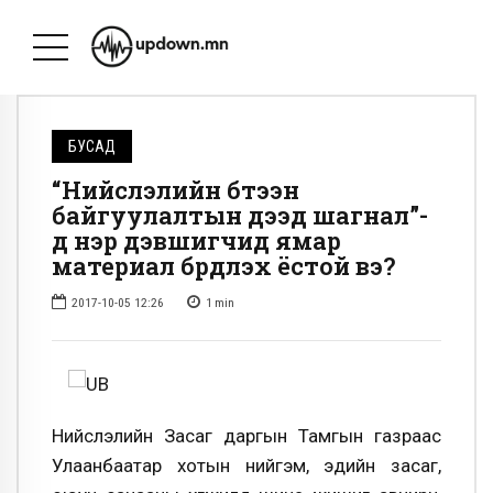
БУСАД
“Нийслэлийн бүтээн
байгуулалтын дээд шагнал”-
д нэр дэвшигчид ямар
материал бүрдүүлэх ёстой вэ?
2017-10-05 12:26
1
min
Нийслэлийн Засаг даргын Тамгын газраас
Улаанбаатар хотын нийгэм, эдийн засаг,