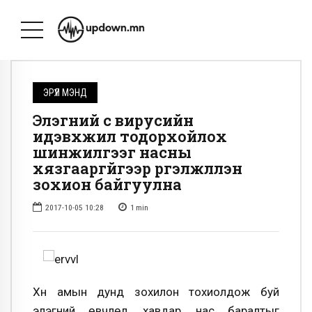
ЭРҮҮЛ МЭНД
Элэгний с вирусийн
идэвхжил тодорхойлох
шинжилгээг насны
хязгааргүйгээр үргэлжлүүлэн
зохион байгуулна
2017-10-05 10:28
1
min
Хүн амын дунд зохилон тохиолдож буй
элэгний өвчлөл, хавдар, нас баралтыг