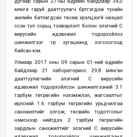
дугаар сарын 27-ны өдрийн байдлаар 34,0
мянга гаруй даатгуулагч бүртгэгдэж тухайн
жилийн батлагдсан төсөв хүрэлцэхгүй нөхцөл
үүссэн тул сорьц тээвэрлэлт болон элэгний С
вирусийн идэвхжил тодорхойлох
шинжилгээг түр хугацаанд зогсоогоод
байсан юм.
Улмаар 2017 оны 09 сарын 01-ний өдрийн
байдлаар 21 лабораториос 29,8 мянган
даатгуулагчийн элэгний С вирусийн
идэвхжил тодорхойлсон шинжилгээний 3.1
тэрбум төгрөгийн нэхэмжлэл, жагсаалтыг
ирүүлсний 1.6 тэрбум төгрөгийн урьдчилгаа
санхүүжилтийг олгож, төсвийн тодотголыг
нэмснээр нийтдээ 2 тэрбум төгрөгийн
зардлын санхүүжилтийг элэгний С вирусийн
идэвхжил тодорхойлох шинжилгээнд