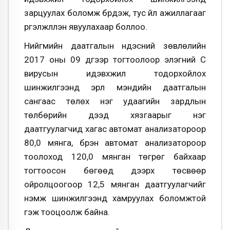
зарцуулах боломж бүрдэж, тус үйл ажиллагааг
үргэлжлүүлэн явуулахаар боллоо.
Нийгмийн даатгалын үндэсний зөвлөлийн
2017 оны 09 дүгээр тогтоолоор элэгний С
вирусын идэвхжил тодорхойлох
шинжилгээнд эрүүл мэндийн даатгалын
сангаас төлөх нэг удаагийн зардлын
төлбөрийн дээд хязгаарыг нэг
даатгуулагчид хагас автомат анализатороор
80,0 мянга, бүрэн автомат анализатороор
тоолоход 120,0 мянган төгрөг байхаар
тогтоосон бөгөөд дээрх төсвөөр
ойролцоогоор 12,5 мянган даатгуулагчийг
нэмж шинжилгээнд хамруулах боломжтой
гэж тооцоолж байна.