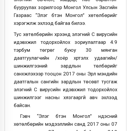
бууруулах зорилгоор Монгол Улсын Засгийн
Газраас “Элэг бүтэн Монгол” хөтөлбөрийг
хэрэгжүүлж эхлээд байгаа билээ.
Тус хөтөлбөрийн хүрээнд элэгний С вирусийн
идэвхжил тодорхойлох зориулалтаар 4.9
тэрбум төгрөг буюу 30 мянган
даатгуулагчийн /хоёр хүртэлх удаагийн/
шинжилгээний зардлын төлбөрийг
санхүүжүүлэхээр тооцон 2017 оны Эрүүл мэндийн
даатгалын сангийн зардлын төсөвт тусгаж
элэгний С вирусийн идэвхжил тодорхойлох
шинжилгээг насны хязгааргүй авч эхлээд
байсан.
Гэвч “Элэг бүтэн Монгол” үндэсний
хөтөлбөрийн мэдээллийн санд 2017 оны 07