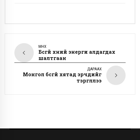
ӨМНӨХ
Бүсгүй хүний энерги алдагдах
шалтгаан
ДАРААХ
Монгол бүсгүй хятад эрчүүдийг
тэргүүллээ