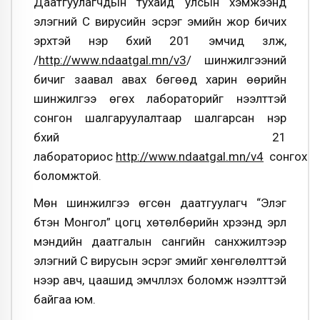
Даатгуулагчдын тухайд улсын хэмжээнд
элэгний С вирусийн эсрэг эмийн жор бичих
эрхтэй нэр бүхий 201 эмчид үзүүлж,
/
http://www.ndaatgal.mn/v3
/ шинжилгээний
бичиг заавал авах бөгөөд харин өөрийн
шинжилгээ өгөх лабораторийг нээлттэй
сонгон шалгаруулалтаар шалгарсан нэр
бүхий 21
лабораториос
http://www.ndaatgal.mn/v4
сонгох
боломжтой.
Мөн шинжилгээ өгсөн даатгуулагч “Элэг
бүтэн Монгол” цогц хөтөлбөрийн хүрээнд эрүүл
мэндийн даатгалын сангийн санхүүжилтээр
элэгний С вирусын эсрэг эмийг хөнгөлөлттэй
үнээр авч, цаашид эмчлүүлэх боломж нээлттэй
байгаа юм.